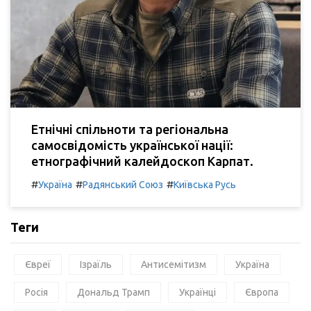
Етнічні спільноти та регіональна
самосвідомість української нації:
етнографічний калейдоскоп Карпат.
#
#
#
Україна
Радянський Союз
Київська Русь
Теги
Євреї
Ізраїль
Антисемітизм
Україна
Росія
Дональд Трамп
Українці
Європа