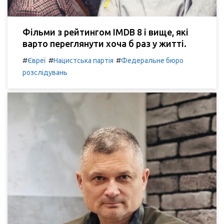
Фільми з рейтингом IMDB 8 і вище, які
варто переглянути хоча б раз у житті.
#
#
#
Євреї
Нацистська партія
Федеральне бюро
розслідувань