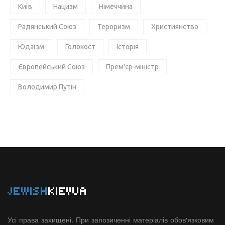
Київ
Нацизм
Німеччина
Радянський Союз
Тероризм
Християнство
Юдаїзм
Голокост
Історія
Європейський Союз
Прем'єр-міністр
Володимир Путін
JEWISH
KIEVUA
Усі права захищені. При запозиченні матеріалів обов'язковим