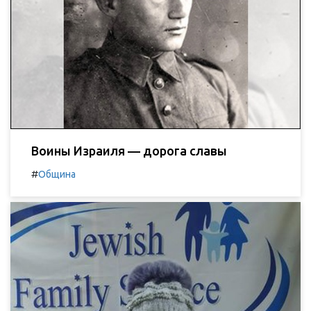
Воины Израиля — дорога славы
#
Община