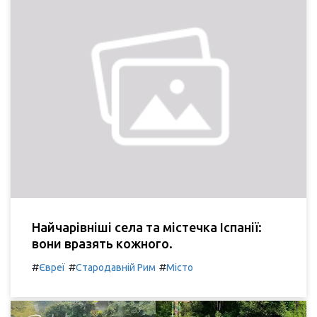
Найчарівніші села та містечка Іспанії:
вони вразять кожного.
#
#
#
Євреї
Стародавній Рим
Місто