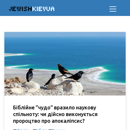
JEWISH
KIEVUA
Біблійне "чудо" вразило наукову
спільноту: чи дійсно виконується
пророцтво про апокаліпсис?