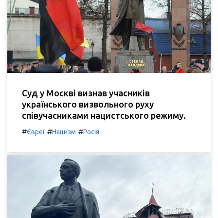
Суд у Москві визнав учасників
українського визвольного руху
співучасниками нацистського режиму.
#
#
#
Євреї
Нацизм
Росія