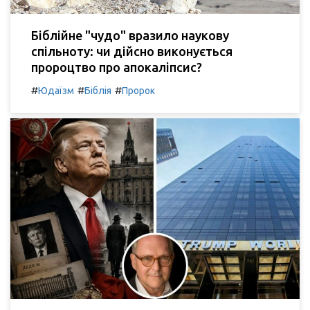
Біблійне "чудо" вразило наукову
спільноту: чи дійсно виконується
пророцтво про апокаліпсис?
#
#
#
Юдаїзм
Біблія
Пророк