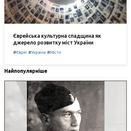
Єврейська культурна спадщина як
джерело розвитку міст України
#
#
#
Євреї
Україна
Місто
Найпопулярніше