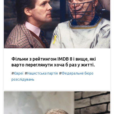
Фільми з рейтингом IMDB 8 і вище, які
варто переглянути хоча б раз у житті.
#
#
#
Євреї
Нацистська партія
Федеральне бюро
розслідувань