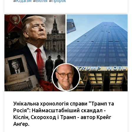
#
#
#
Юдаїзм
Біблія
Пророк
Унікальна хронологія справи "Трамп та
Росія": Наймасштабніший скандал -
Кіслін, Скороход і Трамп - автор Крейг
Анґер.