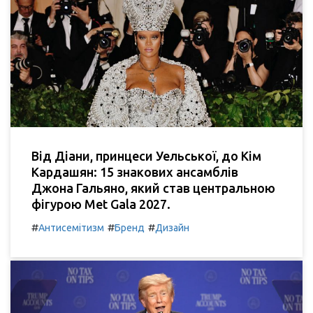
Від Діани, принцеси Уельської, до Кім
Кардашян: 15 знакових ансамблів
Джона Гальяно, який став центральною
фігурою Met Gala 2027.
#
#
#
Антисемітизм
Бренд
Дизайн