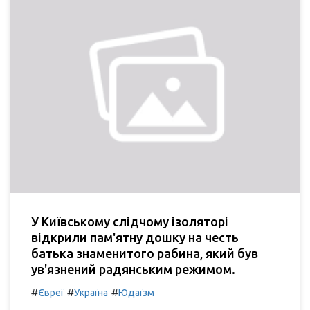
У Київському слідчому ізоляторі
відкрили пам'ятну дошку на честь
батька знаменитого рабина, який був
ув'язнений радянським режимом.
#
#
#
Євреї
Україна
Юдаїзм