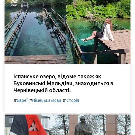
Іспанське озеро, відоме також як
Буковинські Мальдіви, знаходиться в
Чернівецькій області.
#
#
#
Євреї
Німецька мова
Історія