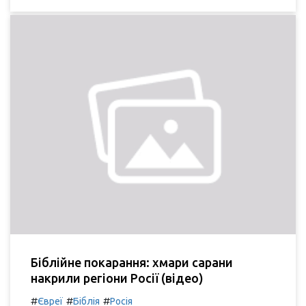
Біблійне покарання: хмари сарани
накрили регіони Росії (відео)
#
#
#
Євреї
Біблія
Росія