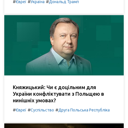
#
#
#
Євреї
Україна
Дональд Трамп
Княжицький: Чи є доцільним для
України конфліктувати з Польщею в
нинішніх умовах?
#
#
#
Євреї
Суспільство
Друга Польська Республіка