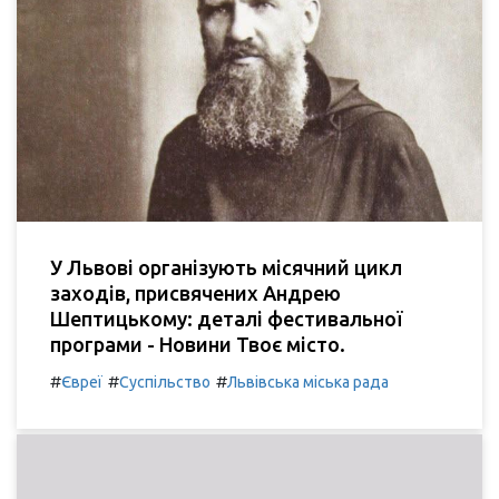
У Львові організують місячний цикл
заходів, присвячених Андрею
Шептицькому: деталі фестивальної
програми - Новини Твоє місто.
#
#
#
Євреї
Суспільство
Львівська міська рада