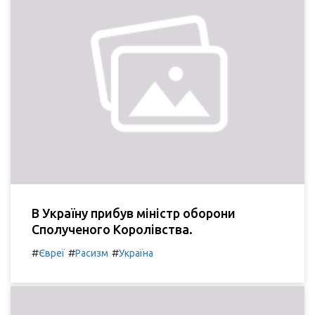
В Україну прибув міністр оборони
Сполученого Королівства.
#
#
#
Євреї
Расизм
Україна