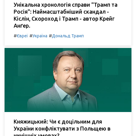
Унікальна хронологія справи "Трамп та
Росія": Наймасштабніший скандал -
Кіслін, Скороход і Трамп - автор Крейг
Анґер.
#
#
#
Євреї
Україна
Дональд Трамп
Княжицький: Чи є доцільним для
України конфліктувати з Польщею в
нинішніх умовах?