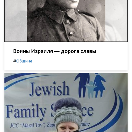
Воины Израиля — дорога славы
#
Община