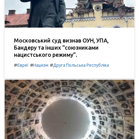
Московський суд визнав ОУН, УПА,
Бандеру та інших "союзниками
нацистського режиму".
#
#
#
Євреї
Нацизм
Друга Польська Республіка