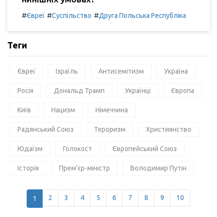
#
#
#
Євреї
Суспільство
Друга Польська Республіка
Теги
Євреї
Ізраїль
Антисемітизм
Україна
Росія
Дональд Трамп
Українці
Європа
Київ
Нацизм
Німеччина
Радянський Союз
Тероризм
Християнство
Юдаїзм
Голокост
Європейський Союз
Історія
Прем'єр-міністр
Володимир Путін
1
2
3
4
5
6
7
8
9
10