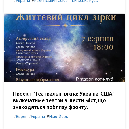
#
#
#
Україна
Радянський Союз
Київська Русь
Проект "Театральні вікна: Україна-США"
включатиме театри з шести міст, що
знаходяться поблизу фронту.
#
#
#
Євреї
Україна
Нью-Йорк