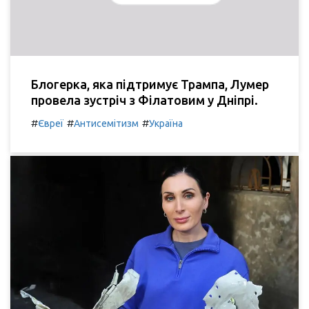
Блогерка, яка підтримує Трампа, Лумер
провела зустріч з Філатовим у Дніпрі.
#
#
#
Євреї
Антисемітизм
Україна