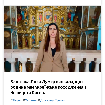
Блогерка Лора Лумер виявила, що її
родина має українське походження з
Вінниці та Києва.
#
#
#
Євреї
Україна
Дональд Трамп