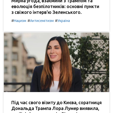
Мирна угода, взаємини з Трампом та
еволюція безпілотників: основні пункти
з свіжого інтерв'ю Зеленського.
#
#
#
Нацизм
Антисемітизм
Україна
Під час свого візиту до Києва, соратниця
Дональда Трампа Лора Лумер виявила,