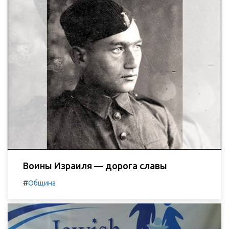
Воины Израиля — дорога славы
#
Община