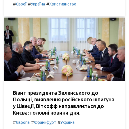
#
#
#
Євреї
Україна
Християнство
Візит президента Зеленського до
Польщі, виявлення російського шпигуна
у Швеції, Віткофф направляється до
Києва: головні новини дня.
#
#
#
Європа
Франкфурт
Україна