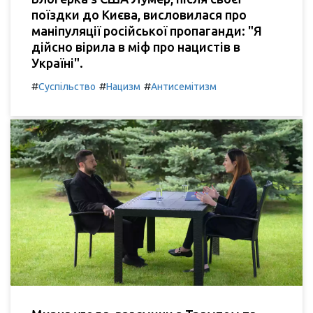
поїздки до Києва, висловилася про
маніпуляції російської пропаганди: "Я
дійсно вірила в міф про нацистів в
Україні".
#
#
#
Суспільство
Нацизм
Антисемітизм