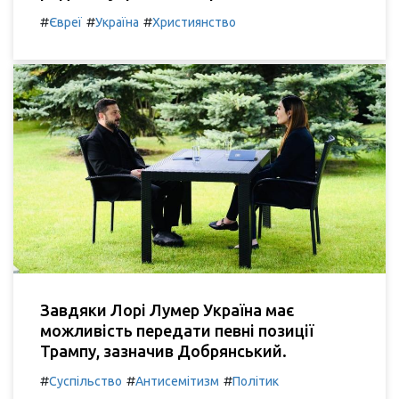
#
#
#
Євреї
Україна
Християнство
Завдяки Лорі Лумер Україна має
можливість передати певні позиції
Трампу, зазначив Добрянський.
#
#
#
Суспільство
Антисемітизм
Політик