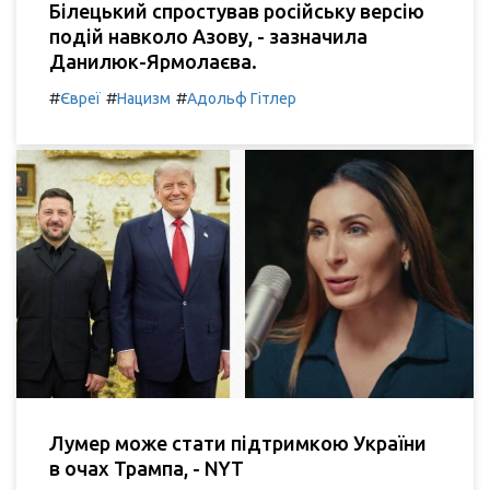
Білецький спростував російську версію
подій навколо Азову, - зазначила
Данилюк-Ярмолаєва.
#
#
#
Євреї
Нацизм
Адольф Гітлер
Лумер може стати підтримкою України
в очах Трампа, - NYT