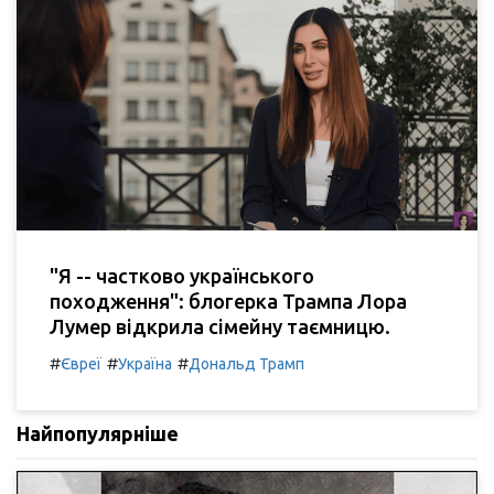
"Я -- частково українського
походження": блогерка Трампа Лора
Лумер відкрила сімейну таємницю.
#
#
#
Євреї
Україна
Дональд Трамп
Найпопулярніше