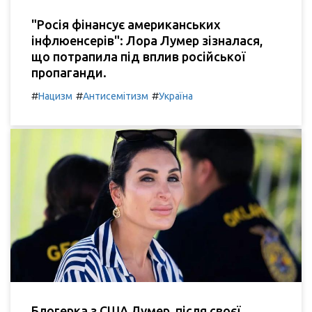
"Росія фінансує американських
інфлюенсерів": Лора Лумер зізналася,
що потрапила під вплив російської
пропаганди.
#
#
#
Нацизм
Антисемітизм
Україна
Блогерка з США Лумер, після своєї