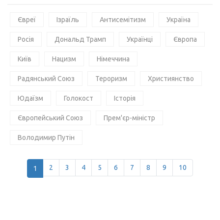
Євреї
Ізраїль
Антисемітизм
Україна
Росія
Дональд Трамп
Українці
Європа
Київ
Нацизм
Німеччина
Радянський Союз
Тероризм
Християнство
Юдаїзм
Голокост
Історія
Європейський Союз
Прем'єр-міністр
Володимир Путін
1
2
3
4
5
6
7
8
9
10