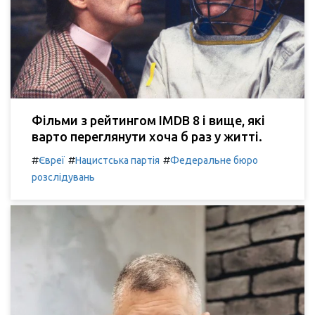
Фільми з рейтингом IMDB 8 і вище, які
варто переглянути хоча б раз у житті.
#
#
#
Євреї
Нацистська партія
Федеральне бюро
розслідувань