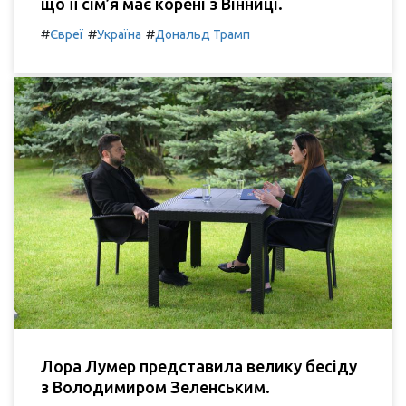
що її сім’я має корені з Вінниці.
#
#
#
Євреї
Україна
Дональд Трамп
Лора Лумер представила велику бесіду
з Володимиром Зеленським.