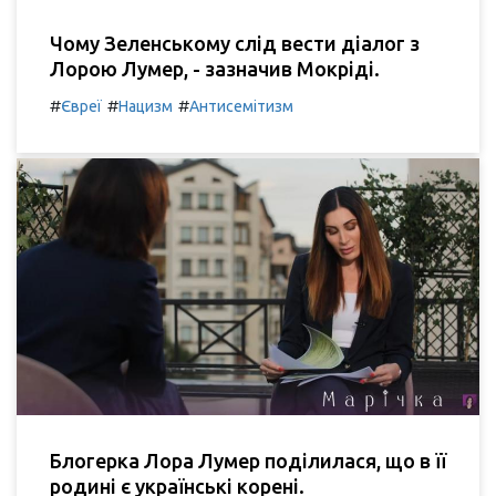
Чому Зеленському слід вести діалог з
Лорою Лумер, - зазначив Мокріді.
#
#
#
Євреї
Нацизм
Антисемітизм
Блогерка Лора Лумер поділилася, що в її
родині є українські корені.