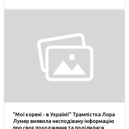
"Мої корені - в Україні!" Трампістка Лора
Лумер виявила несподівану інформацію
про своє походження та поділилася