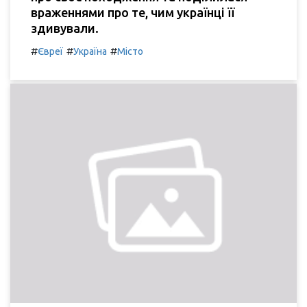
враженнями про те, чим українці її
здивували.
#
#
#
Євреї
Україна
Місто