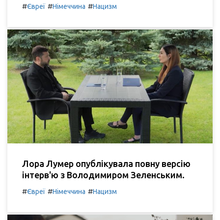
#
#
#
Євреї
Німеччина
Нацизм
Лора Лумер опублікувала повну версію
інтерв'ю з Володимиром Зеленським.
#
#
#
Євреї
Німеччина
Нацизм