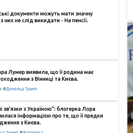
ські документи можуть мати значну
і з них не слід викидати - На пенсії.
ра Лумер виявила, що її родина має
походження з Вінниці та Києва.
#
а
Дональд Трамп
і зв'язки з Україною": блогерка Лора
илася інформацією про те, що її предки
дження з Києва.
#
ьд Трамп
Журналіст