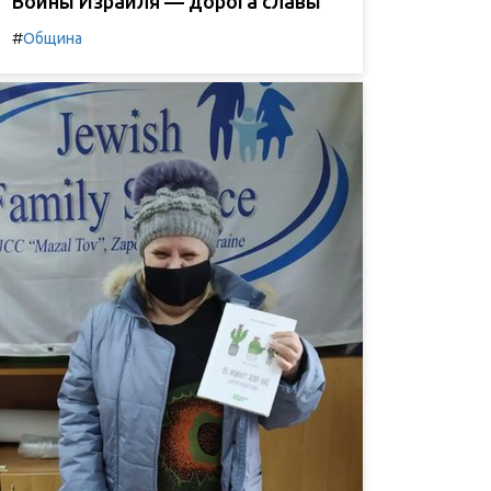
Воины Израиля — дорога славы
#
Община