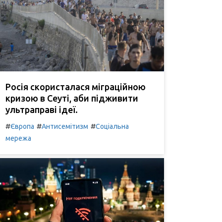
Росія скористалася міграційною
кризою в Сеуті, аби підживити
ультраправі ідеї.
#
#
#
Європа
Антисемітизм
Соціальна
мережа