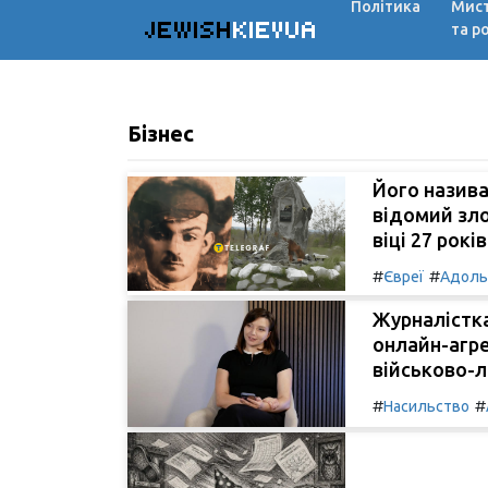
Політика
Мис
JEWISH
KIEVUA
та р
Бізнес
Його назива
відомий зло
віці 27 років
#
#
Євреї
Адоль
Журналістка
онлайн-агрес
військово-лі
#
#
Насильство