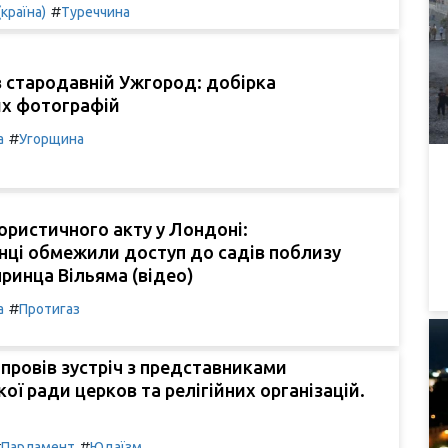
#
(країна)
Туреччина
 стародавній Ужгород: добірка
х фотографій
#
а
Угорщина
ористичного акту у Лондоні:
нці обмежили доступ до садів поблизу
принца Вільяма (відео)
#
а
Протигаз
провів зустріч з представниками
кої ради церков та релігійних організацій.
#
#
Парламент
Юдаїзм