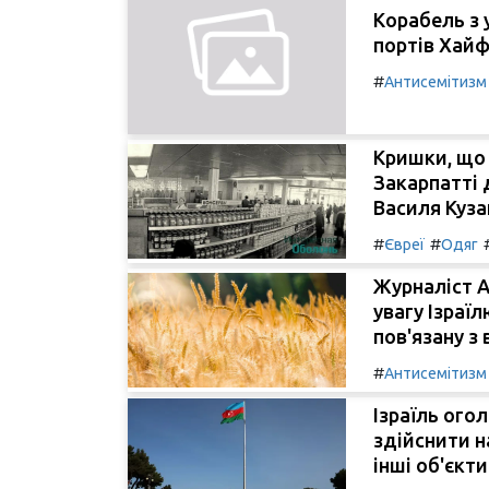
Корабель з 
портів Хайф
#
Антисемітизм
Кришки, що 
Закарпатті 
Василя Куза
#
#
Євреї
Одяг
Журналіст A
увагу Ізраї
пов'язану з
#
Антисемітизм
Ізраїль ого
здійснити н
інші об'єкт