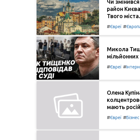
Чи змінивс
район Києва
Твого міста
#
#
Євреї
Європ
Микола Тище
мільйонних
#
#
Євреї
Інтер
Олена Купін
колцентрово
мають росій
#
#
Євреї
Бізнес