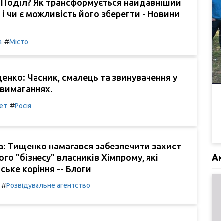
я Поділ? Як трансформується найдавніший
 і чи є можливість його зберегти - Новини
.
#
а
Місто
нко: Часник, смалець та звинувачення у
 вимаганнях.
#
нет
Росія
а: Тищенко намагався забезпечити захист
А
го "бізнесу" власників Хімпрому, які
ське коріння -- Блоги
#
Розвідувальне агентство