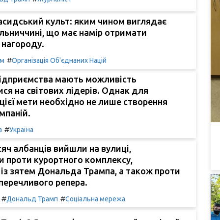
асидський культ: яким чином виглядає
льниччині, що має намір отримати
 нагороду.
#
зм
Організація Об'єднаних Націй
підприємства мають можливість
ся на світових лідерів. Однак для
цієї мети необхідно не лише створення
мпаній.
#
а
Україна
яч албанців вийшли на вулиці,
и проти курортного комплексу,
 із зятем Дональда Трампа, а також проти
перечливого репера.
#
#
Дональд Трамп
Соціальна мережа