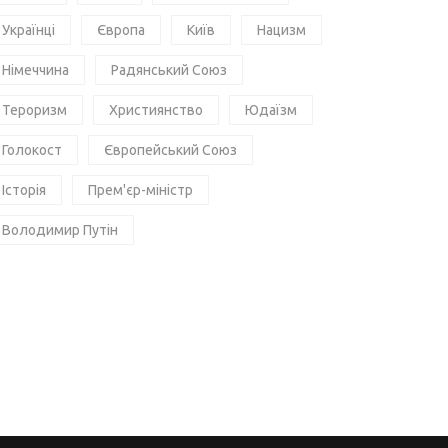
Українці
Європа
Київ
Нацизм
Німеччина
Радянський Союз
Тероризм
Християнство
Юдаїзм
Голокост
Європейський Союз
Історія
Прем'єр-міністр
Володимир Путін