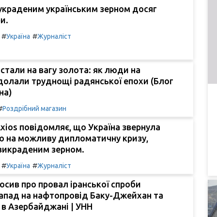
украденим українським зерном досяг
и.
#
#
Україна
Журналіст
стали на вагу золота: як люди на
долали труднощі радянської епохи (Блог
на)
#
Роздрібний магазин
xios повідомляє, що Україна звернула
лю на можливу дипломатичну кризу,
 викраденим зерном.
#
#
Україна
Журналіст
лосив про провал іранської спроби
апад на нафтопровід Баку-Джейхан та
и в Азербайджані | УНН