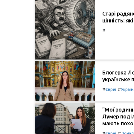
Старі радян
цінність: як
#
Блогерка Ло
українське 
#
#
Євреї
Україн
"Мої родинн
Лумер поділ
мають похо
#
#
Євреї
Донал