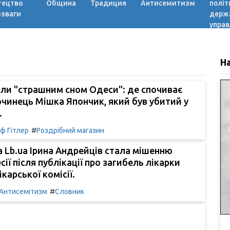
тецтво
Община
Традиция
Антисемитизм
політ
озваги
держ
управ
Н
ли "страшним сном Одеси": де спочиває
чинець Мішка Япончик, який був убитий у
.
#
ф Гітлер
Роздрібний магазин
 Lb.ua Ірина Андрейців стала мішенню
ії після публікації про загибель лікарки
карської комісії.
#
Антисемітизм
Словник