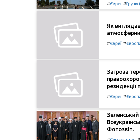
#
#
Євреї
Грузія 
Як виглядав
атмосферни
#
#
Євреї
Європ
Загроза тер
правоохоро
резиденції 
#
#
Євреї
Європ
Зеленський 
Всеукраїнсь
Фотозвіт.
#
Суспільство