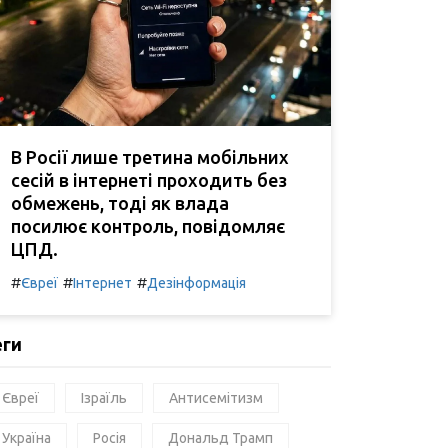
В Росії лише третина мобільних
сесій в інтернеті проходить без
обмежень, тоді як влада
посилює контроль, повідомляє
ЦПД.
#
#
#
Євреї
Інтернет
Дезінформація
еги
Євреї
Ізраїль
Антисемітизм
Україна
Росія
Дональд Трамп