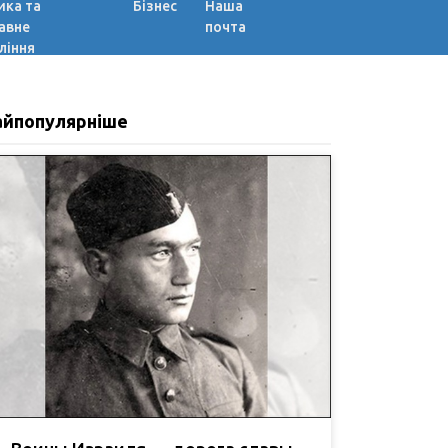
ика та
Бізнес
Наша
авне
почта
ління
айпопулярніше