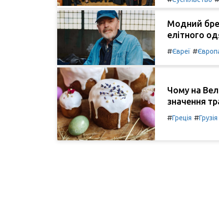
Модний брен
елітного од
#
#
Євреї
Європ
Чому на Вел
значення тр
#
#
Греція
Грузія