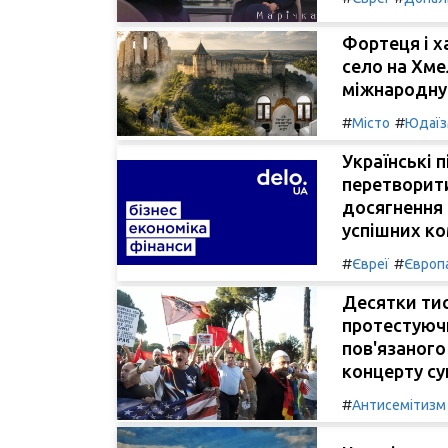
Фортеця і х
село на Хме
міжнародну
#
#
Місто
Юдаї
Українські 
перетворити
досягнення 
успішних ко
#
#
Євреї
Європ
Десятки тис
протестуюч
пов'язаного
концерту су
#
Антисемітизм