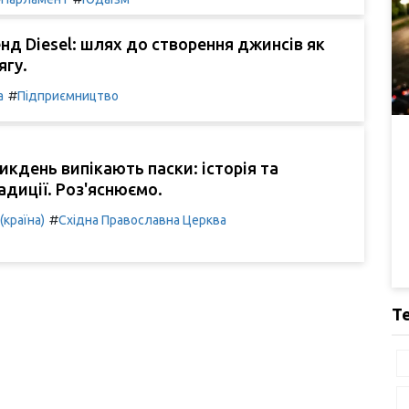
д Diesel: шлях до створення джинсів як
ягу.
#
а
Підприємництво
икдень випікають паски: історія та
адиції. Роз'яснюємо.
#
 (країна)
Східна Православна Церква
Т