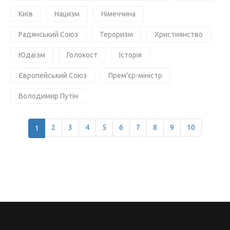
Київ
Нацизм
Німеччина
Радянський Союз
Тероризм
Християнство
Юдаїзм
Голокост
Історія
Європейський Союз
Прем'єр-міністр
Володимир Путін
1
2
3
4
5
6
7
8
9
10