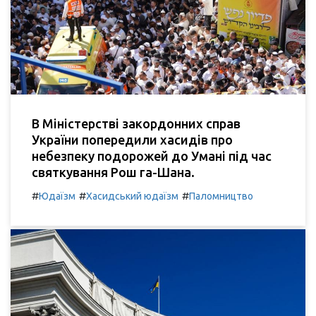
В Міністерстві закордонних справ
України попередили хасидів про
небезпеку подорожей до Умані під час
святкування Рош га-Шана.
#
#
#
Юдаїзм
Хасидський юдаїзм
Паломництво