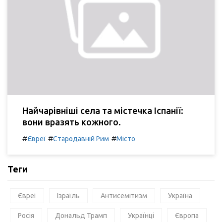
Найчарівніші села та містечка Іспанії:
вони вразять кожного.
#
#
#
Євреї
Стародавній Рим
Місто
Теги
Євреї
Ізраїль
Антисемітизм
Україна
Росія
Дональд Трамп
Українці
Європа