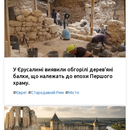
У Єрусалимі виявили обгорілі дерев'яні
балки, що належать до епохи Першого
храму.
#
#
#
Євреї
Стародавній Рим
Місто