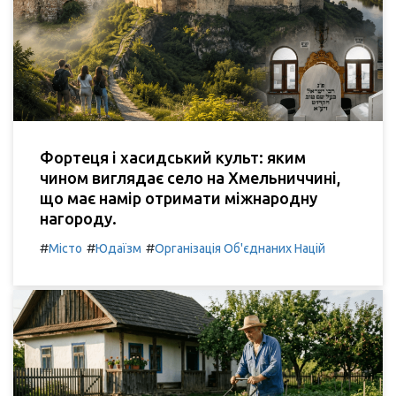
Фортеця і хасидський культ: яким
чином виглядає село на Хмельниччині,
що має намір отримати міжнародну
нагороду.
#
#
#
Місто
Юдаїзм
Організація Об'єднаних Націй