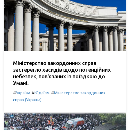
Міністерство закордонних справ
застерегло хасидів щодо потенційних
небезпек, пов'язаних із поїздкою до
Умані.
#
#
#
Україна
Юдаїзм
Міністерство закордонних
справ (Україна)