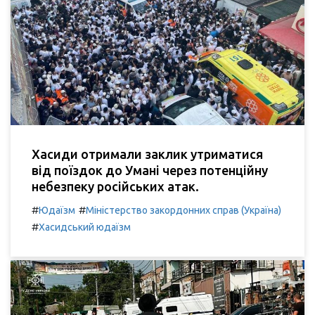
Хасиди отримали заклик утриматися
від поїздок до Умані через потенційну
небезпеку російських атак.
#
#
Юдаїзм
Міністерство закордонних справ (Україна)
#
Хасидський юдаїзм