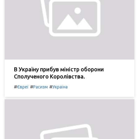
В Україну прибув міністр оборони
Сполученого Королівства.
#
#
#
Євреї
Расизм
Україна