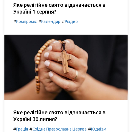
Яке релігійне свято відзначається в
Україні 1 серпня?
#
#
#
Компроміс
Календар
Різдво
Яке релігійне свято відзначається в
Україні 30 липня?
#
#
#
Греція
Східна Православна Церква
Юдаїзм