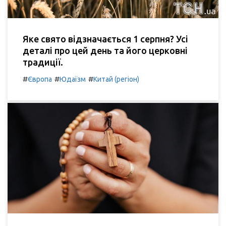
Яке свято відзначається 1 серпня? Усі
деталі про цей день та його церковні
традиції.
#
#
#
Європа
Юдаїзм
Китай (регіон)