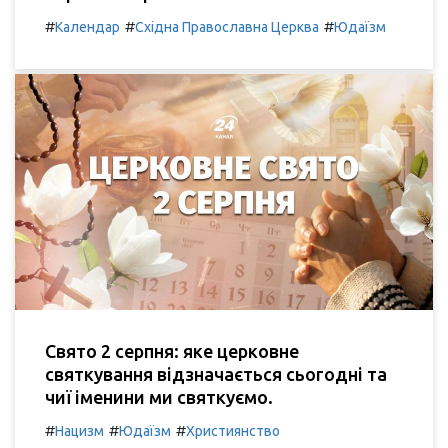
#
#
#
Календар
Східна Православна Церква
Юдаїзм
Свято 2 серпня: яке церковне
святкування відзначається сьогодні та
чиї іменини ми святкуємо.
#
#
#
Нацизм
Юдаїзм
Християнство