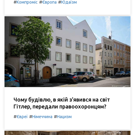
#
#
#
Компроміс
Європа
Юдаїзм
Чому будівлю, в якій з'явився на світ
Гітлер, передали правоохоронцям?
#
#
#
Євреї
Німеччина
Нацизм