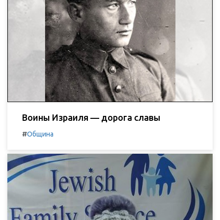
Воины Израиля — дорога славы
#
Община