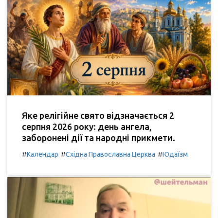
Яке релігійне свято відзначається 2
серпня 2026 року: день ангела,
заборонені дії та народні прикмети.
#
#
#
Календар
Східна Православна Церква
Юдаїзм