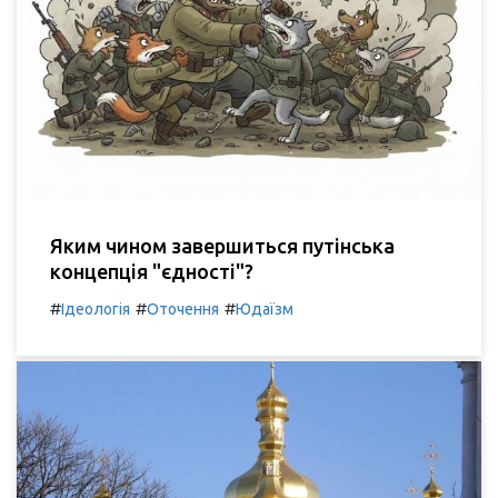
Яким чином завершиться путінська
концепція "єдності"?
#
#
#
Ідеологія
Оточення
Юдаїзм