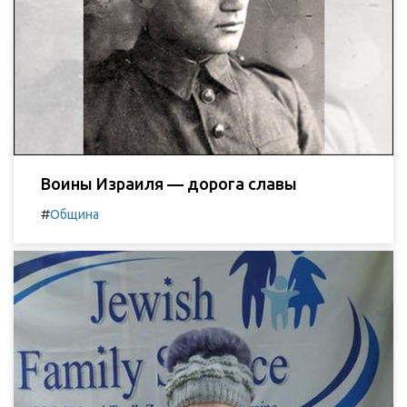
Воины Израиля — дорога славы
#
Община