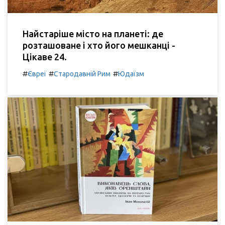
Найстаріше місто на планеті: де
розташоване і хто його мешканці -
Цікаве 24.
#
#
#
Євреї
Стародавній Рим
Юдаїзм