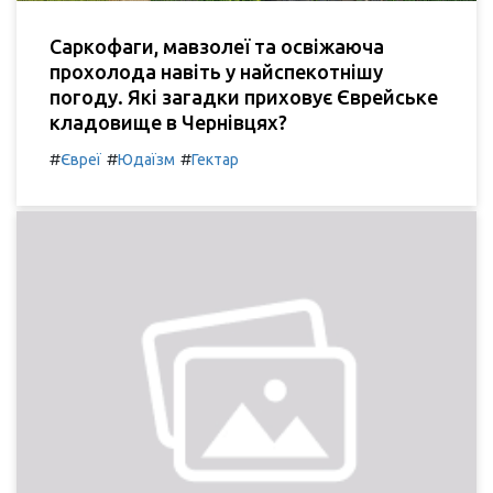
Саркофаги, мавзолеї та освіжаюча
прохолода навіть у найспекотнішу
погоду. Які загадки приховує Єврейське
кладовище в Чернівцях?
#
#
#
Євреї
Юдаїзм
Гектар