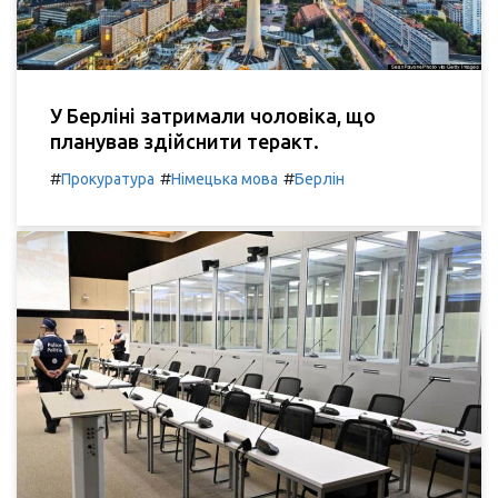
У Берліні затримали чоловіка, що
планував здійснити теракт.
#
#
#
Прокуратура
Німецька мова
Берлін