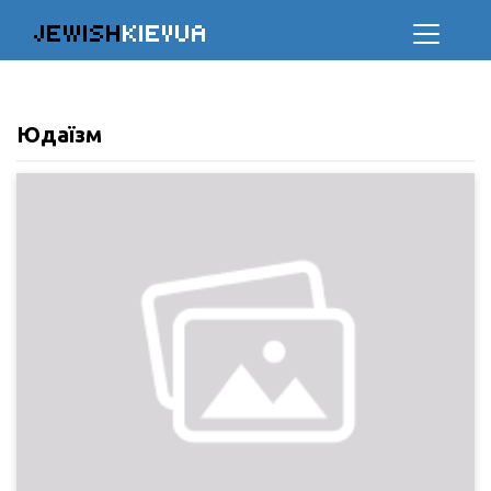
JEWISH
KIEVUA
Юдаїзм