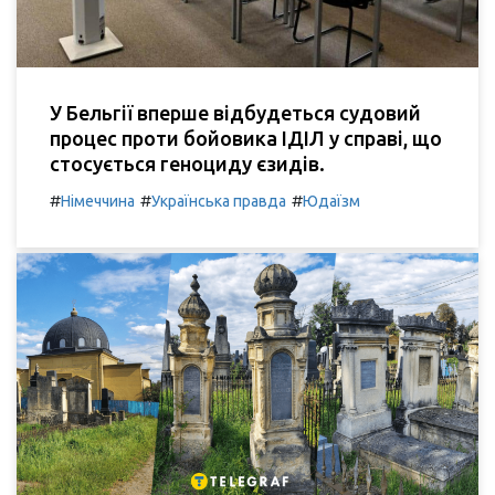
У Бельгії вперше відбудеться судовий
процес проти бойовика ІДІЛ у справі, що
стосується геноциду єзидів.
#
#
#
Німеччина
Українська правда
Юдаїзм