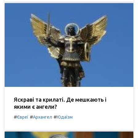
Яскраві та крилаті. Де мешкають і
якими є ангели?
#
#
#
Євреї
Архангел
Юдаїзм