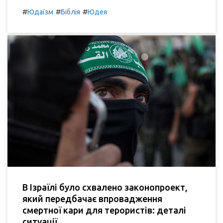
#
#
#
Юдаїзм
Біблія
Юдея
В Ізраїлі було схвалено законопроект,
який передбачає впровадження
смертної кари для терористів: деталі
ситуації.