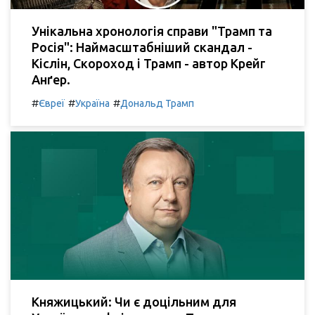
Унікальна хронологія справи "Трамп та
Росія": Наймасштабніший скандал -
Кіслін, Скороход і Трамп - автор Крейг
Анґер.
#
#
#
Євреї
Україна
Дональд Трамп
Княжицький: Чи є доцільним для