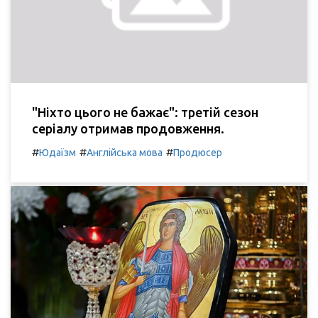
"Ніхто цього не бажає": третій сезон
серіалу отримав продовження.
#
#
#
Юдаїзм
Англійська мова
Продюсер