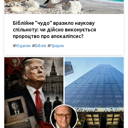
Біблійне "чудо" вразило наукову
спільноту: чи дійсно виконується
пророцтво про апокаліпсис?
#
#
#
Юдаїзм
Біблія
Пророк