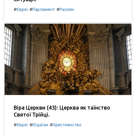
#
#
#
Євреї
Парламент
Расизм
Віра Церкви (43): Церква як таїнство
Святої Трійці.
#
#
#
Євреї
Юдаїзм
Християнство