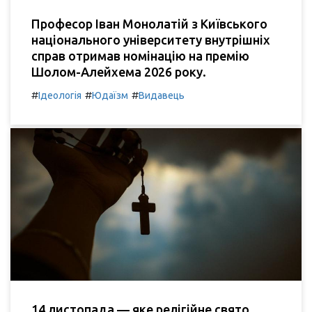
Професор Іван Монолатій з Київського
національного університету внутрішніх
справ отримав номінацію на премію
Шолом-Алейхема 2026 року.
#
#
#
Ідеологія
Юдаїзм
Видавець
14 листопада — яке релігійне свято,