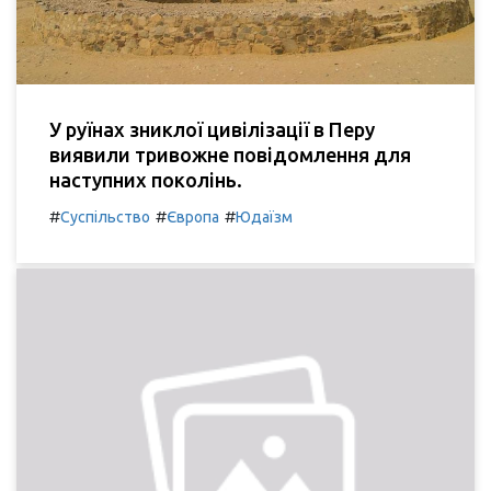
У руїнах зниклої цивілізації в Перу
виявили тривожне повідомлення для
наступних поколінь.
#
#
#
Суспільство
Європа
Юдаїзм