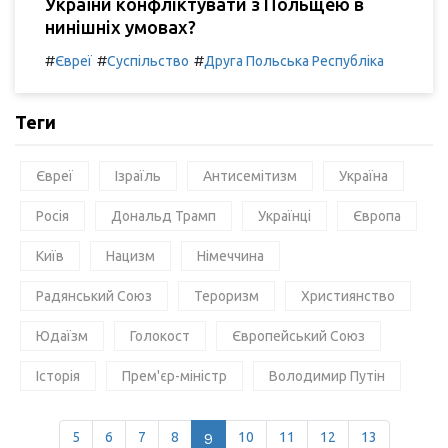
України конфліктувати з Польщею в
нинішніх умовах?
#
#
#
Євреї
Суспільство
Друга Польська Республіка
Теги
Євреї
Ізраїль
Антисемітизм
Україна
Росія
Дональд Трамп
Українці
Європа
Київ
Нацизм
Німеччина
Радянський Союз
Тероризм
Християнство
Юдаїзм
Голокост
Європейський Союз
Історія
Прем'єр-міністр
Володимир Путін
5
6
7
8
9
10
11
12
13