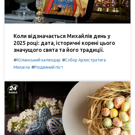
Коли відзначається Михайлів день у
2025 році: дата, історичні корені цього
значущого свята та його традиції.
#
#
Юліанський календар
Собор Архистратига
#
Михаїла
Різдвяний піст