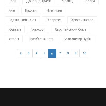
Росія
Дональд Трамп
Українці
Європа
Київ
Нацизм
Німеччина
Радянський Союз
Тероризм
Християнство
Юдаїзм
Голокост
Європейський Союз
Історія
Прем'єр-міністр
Володимир Путін
2
3
4
5
6
7
8
9
10