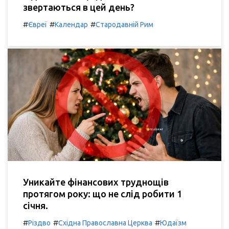
звертаються в цей день?
#
#
#
Євреї
Календар
Стародавній Рим
Уникайте фінансових труднощів
протягом року: що не слід робити 1
січня.
#
#
#
Різдво
Східна Православна Церква
Юдаїзм