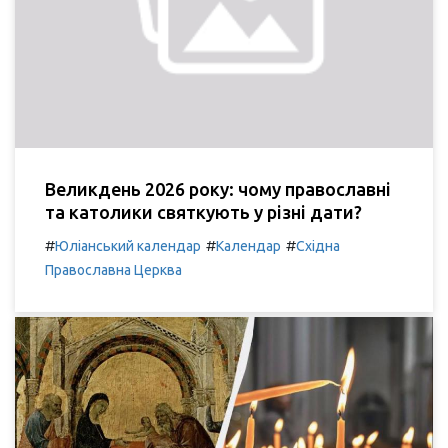
Великдень 2026 року: чому православні
та католики святкують у різні дати?
#
#
#
Юліанський календар
Календар
Східна
Православна Церква