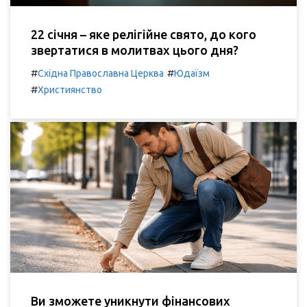
22 січня – яке релігійне свято, до кого
звертатися в молитвах цього дня?
#
#
Східна Православна Церква
Юдаїзм
#
Християнство
Ви зможете уникнути фінансових