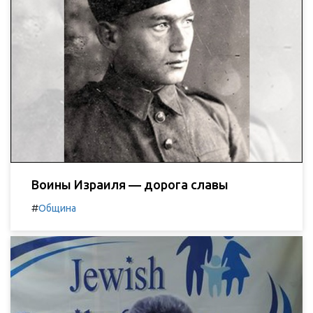
Воины Израиля — дорога славы
#
Община