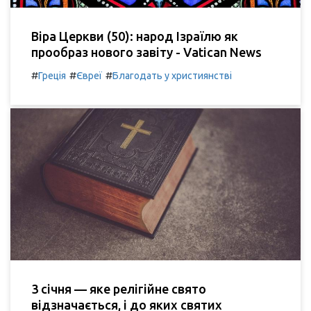
Віра Церкви (50): народ Ізраїлю як
прообраз нового завіту - Vatican News
#
#
#
Греція
Євреї
Благодать у християнстві
3 січня — яке релігійне свято
відзначається, і до яких святих