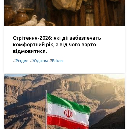
Стрітення-2026: які дії забезпечать
комфортний рік, а від чого варто
відмовитися.
#
#
#
Різдво
Юдаїзм
Біблія