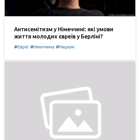
Антисемітизм у Німеччині: які умови
життя молодих євреїв у Берліні?
#
#
#
Євреї
Німеччина
Нацизм