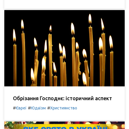
Обрізання Господнє: історичний аспект
#
#
#
Євреї
Юдаїзм
Християнство