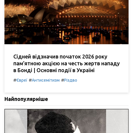
Сідней відзначив початок 2026 року
пам'ятною акцією на честь жертв нападу
в Бонді | Основні події в Україні
#
#
#
Євреї
Антисемітизм
Різдво
Найпопулярніше