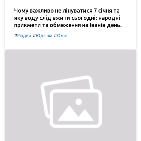
Чому важливо не лінуватися 7 січня та
яку воду слід вжити сьогодні: народні
прикмети та обмеження на Іванів день.
#
#
#
Різдво
Юдаїзм
Одяг