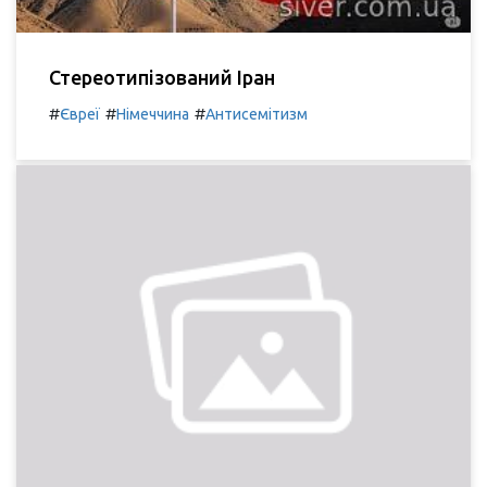
Стереотипізований Іран
#
#
#
Євреї
Німеччина
Антисемітизм