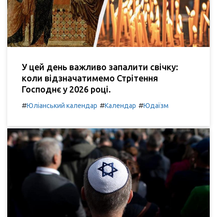
У цей день важливо запалити свічку:
коли відзначатимемо Стрітення
Господнє у 2026 році.
#
#
#
Юліанський календар
Календар
Юдаїзм