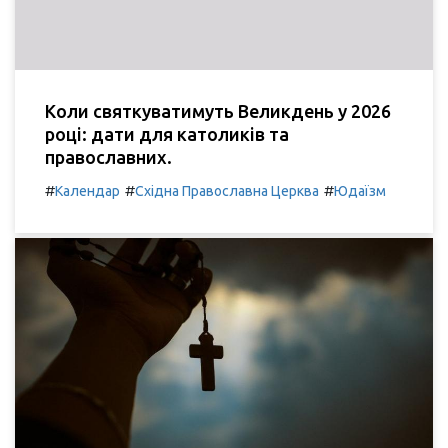
Коли святкуватимуть Великдень у 2026
році: дати для католиків та
православних.
#
#
#
Календар
Східна Православна Церква
Юдаїзм