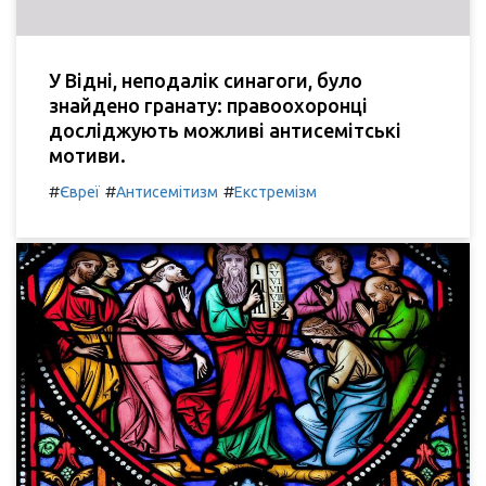
У Відні, неподалік синагоги, було
знайдено гранату: правоохоронці
досліджують можливі антисемітські
мотиви.
#
#
#
Євреї
Антисемітизм
Екстремізм