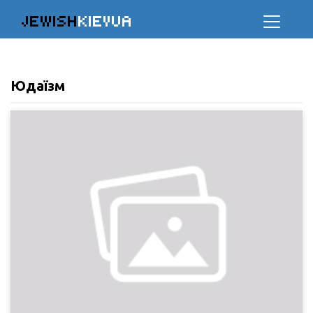
JEWISH
KIEVUA
Юдаїзм