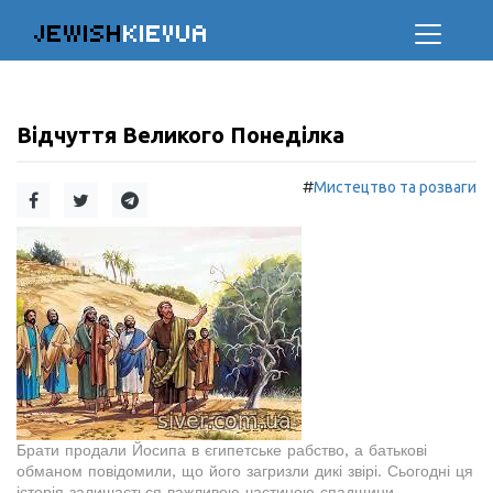
JEWISH
KIEVUA
Відчуття Великого Понеділка
#
Мистецтво та розваги
Брати продали Йосипа в єгипетське рабство, а батькові
обманом повідомили, що його загризли дикі звірі. Сьогодні ця
історія залишається важливою частиною спадщини