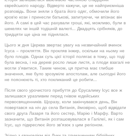
єврейського народу. Відверто кажучи, це не найприємніша
розповідь. Вони зняли з брата його одяг, обмочили його
кров'ю кози і принесли батькові, запитуючи, чи впізнає він
його. А самі в цей час рахували гроші, які, можливо, були в
шекелях чи іншій тодішній валюті… Двадцять срібняків, до
тридцяти ще ціна не піднялася.
Цього ж дня Церква звертає увагу на незвичайний вчинок
Ісуса – прокляття. Він прокляв інжир, оскільки на ньому не
було плодів. Однак суть цієї історії полягає в тому, що тоді
була весна, і на дереві росло лише листя, а плоди взагалі не
могли з’явитися. Таким чином, ця притча має глибше
значення, яке було зрозуміле апостолам, але сьогодні його
не пояснюють ті, хто покликаний це робити…
Після свого урочистого прибуття до Єрусалиму Ісус все ж
залишався уразливим перед гнівом юдейських
первосвященників. Щоразу, коли закінчувався день, Він
повертався на ніч до села Витанія, ймовірно, щоб відвідати
свого друга Лазаря та його сестер, Марію і Марфу. Варто
зазначити, що Витанія розташовувалася в Галілеї, як і сам
Ісус, що підкреслює його зв’язок з цим регіоном.
Згідно з євангелієм від Луки та тлумаченням біблійних