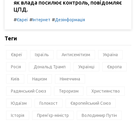
як влада посилює контроль, повідомляє
ЦПД.
#
#
#
Євреї
Інтернет
Дезінформація
Теги
Євреї
Ізраїль
Антисемітизм
Україна
Росія
Дональд Трамп
Українці
Європа
Київ
Нацизм
Німеччина
Радянський Союз
Тероризм
Християнство
Юдаїзм
Голокост
Європейський Союз
Історія
Прем'єр-міністр
Володимир Путін