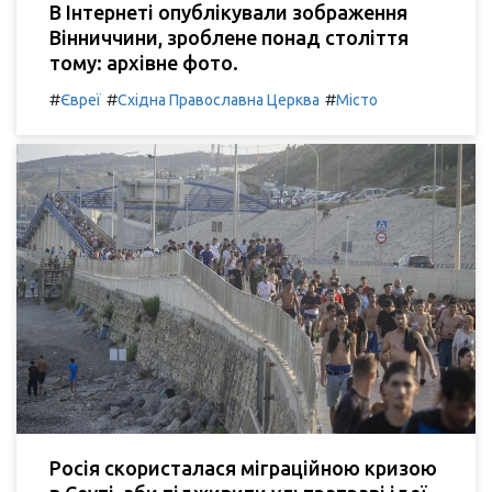
В Інтернеті опублікували зображення
Вінниччини, зроблене понад століття
тому: архівне фото.
#
#
#
Євреї
Східна Православна Церква
Місто
Росія скористалася міграційною кризою