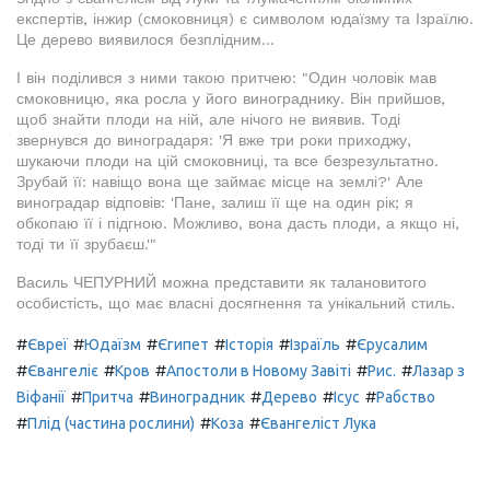
експертів, інжир (смоковниця) є символом юдаїзму та Ізраїлю.
Це дерево виявилося безплідним...
І він поділився з ними такою притчею: "Один чоловік мав
смоковницю, яка росла у його винограднику. Він прийшов,
щоб знайти плоди на ній, але нічого не виявив. Тоді
звернувся до виноградаря: 'Я вже три роки приходжу,
шукаючи плоди на цій смоковниці, та все безрезультатно.
Зрубай її: навіщо вона ще займає місце на землі?' Але
виноградар відповів: 'Пане, залиш її ще на один рік; я
обкопаю її і підгною. Можливо, вона дасть плоди, а якщо ні,
тоді ти її зрубаєш.'"
Василь ЧЕПУРНИЙ можна представити як талановитого
особистість, що має власні досягнення та унікальний стиль.
#
#
#
#
#
#
Євреї
Юдаїзм
Єгипет
Історія
Ізраїль
Єрусалим
#
#
#
#
#
Євангеліє
Кров
Апостоли в Новому Завіті
Рис.
Лазар з
#
#
#
#
#
Віфанії
Притча
Виноградник
Дерево
Ісус
Рабство
#
#
#
Плід (частина рослини)
Коза
Євангеліст Лука