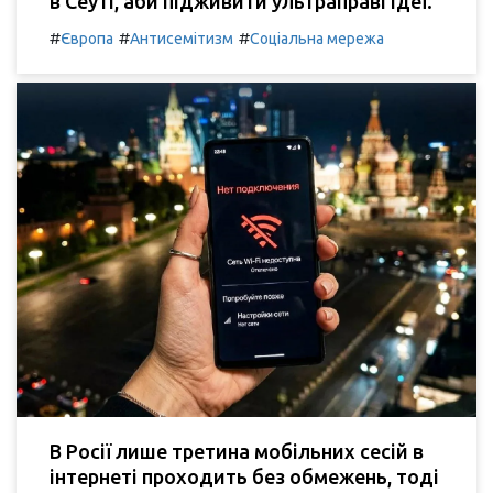
в Сеуті, аби підживити ультраправі ідеї.
#
#
#
Європа
Антисемітизм
Соціальна мережа
В Росії лише третина мобільних сесій в
інтернеті проходить без обмежень, тоді