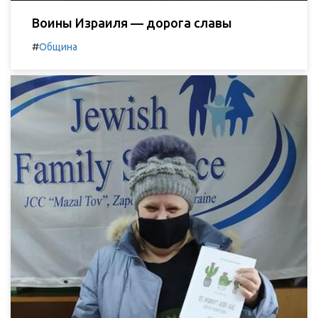
Воины Израиля — дорога славы
#
Община