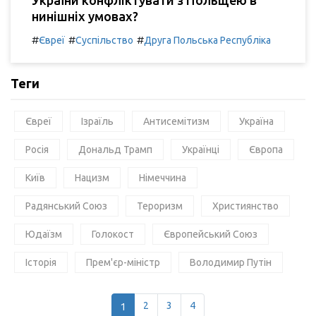
нинішніх умовах?
#
#
#
Євреї
Суспільство
Друга Польська Республіка
Теги
Євреї
Ізраїль
Антисемітизм
Україна
Росія
Дональд Трамп
Українці
Європа
Київ
Нацизм
Німеччина
Радянський Союз
Тероризм
Християнство
Юдаїзм
Голокост
Європейський Союз
Історія
Прем'єр-міністр
Володимир Путін
1
2
3
4