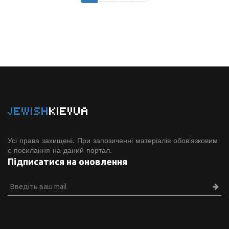
JEWISH
KIEVUA
Усі права захищені. При запозиченні матеріалів обов'язковим
є посилання на даний портал.
Підписатися на оновлення