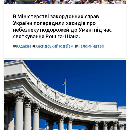
В Міністерстві закордонних справ
України попередили хасидів про
небезпеку подорожей до Умані під час
святкування Рош га-Шана.
#
#
#
Юдаїзм
Хасидський юдаїзм
Паломництво