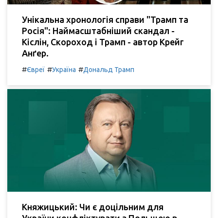
Унікальна хронологія справи "Трамп та
Росія": Наймасштабніший скандал -
Кіслін, Скороход і Трамп - автор Крейг
Анґер.
#
#
#
Євреї
Україна
Дональд Трамп
Княжицький: Чи є доцільним для
України конфліктувати з Польщею в