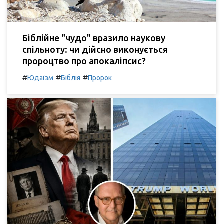
Біблійне "чудо" вразило наукову
спільноту: чи дійсно виконується
пророцтво про апокаліпсис?
#
#
#
Юдаїзм
Біблія
Пророк