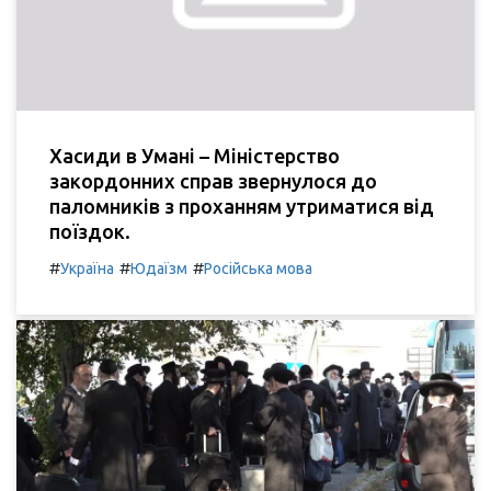
Хасиди в Умані – Міністерство
закордонних справ звернулося до
паломників з проханням утриматися від
поїздок.
#
#
#
Україна
Юдаїзм
Російська мова