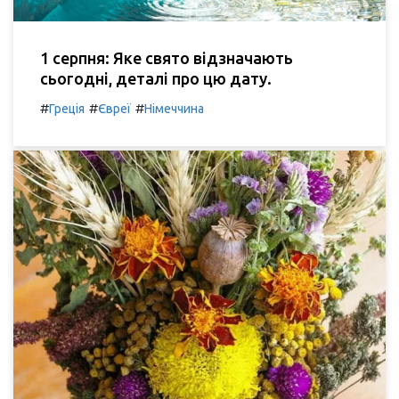
1 серпня: Яке свято відзначають
сьогодні, деталі про цю дату.
#
#
#
Греція
Євреї
Німеччина