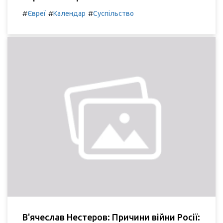
#
#
#
Євреї
Календар
Суспільство
В'ячеслав Нестеров: Причини війни Росії: