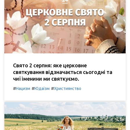
Свято 2 серпня: яке церковне
святкування відзначається сьогодні та
чиї іменини ми святкуємо.
#
#
#
Нацизм
Юдаїзм
Християнство