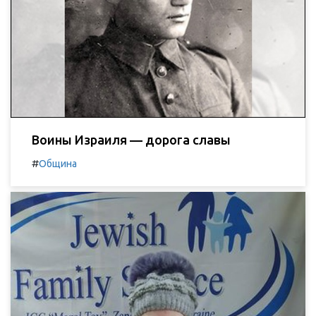
Воины Израиля — дорога славы
#
Община