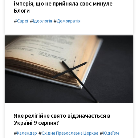
імперія, що не прийняла своє минуле --
Блоги
#
#
#
Євреї
Ідеологія
Демократія
Яке релігійне свято відзначається в
Україні 9 серпня?
#
#
#
Календар
Східна Православна Церква
Юдаїзм