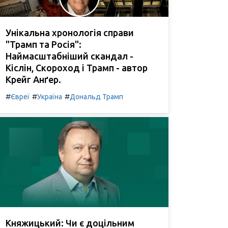
Унікальна хронологія справи
"Трамп та Росія":
Наймасштабніший скандал -
Кіслін, Скороход і Трамп - автор
Крейг Анґер.
#
#
#
Євреї
Україна
Дональд Трамп
Княжицький: Чи є доцільним