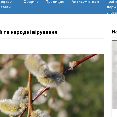
тецтво
Община
Традиция
Антисемитизм
політ
озваги
держ
управ
ї та народні вірування
Н