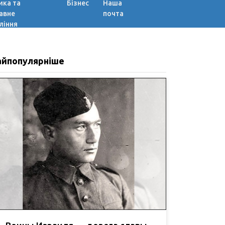
ика та
Бізнес
Наша
авне
почта
ління
айпопулярніше