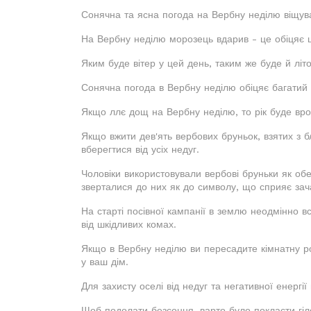
Сонячна та ясна погода на Вербну неділю віщува
На Вербну неділю морозець вдарив - це обіцяє 
Яким буде вітер у цей день, таким же буде й літо
Сонячна погода в Вербну неділю обіцяє багатий 
Якщо ллє дощ на Вербну неділю, то рік буде вр
Якщо вжити дев'ять вербових бруньок, взятих з б
вберегтися від усіх недуг.
Чоловіки використовували вербові бруньки як обер
зверталися до них як до символу, що сприяє зач
На старті посівної кампанії в землю неодмінно в
від шкідливих комах.
Якщо в Вербну неділю ви пересадите кімнатну ро
у ваш дім.
Для захисту оселі від недуг та негативної енерг
Щоб подолати безсоння, варто було покласти гіло