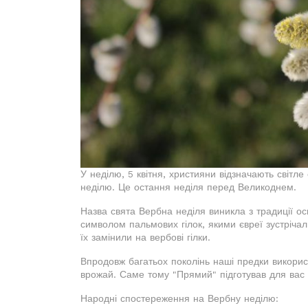
У неділю, 5 квітня, християни відзначають світл
неділю. Це остання неділя перед Великоднем.
Назва свята Вербна неділя виникла з традиції осв
символом пальмових гілок, якими євреї зустрічали
їх замінили на вербові гілки.
Впродовж багатьох поколінь наші предки викорис
врожай. Саме тому "Прямий" підготував для вас 
Народні спостереження на Вербну неділю: