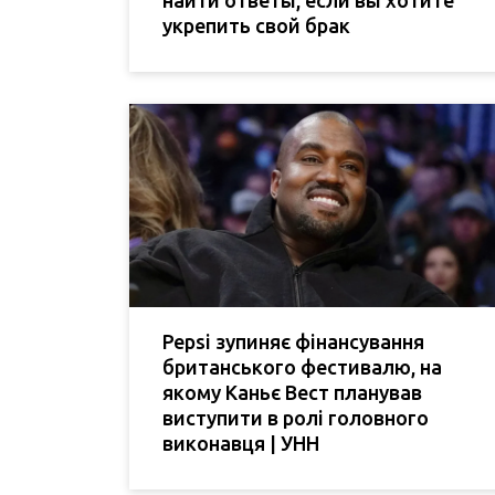
укрепить свой брак
Pepsi зупиняє фінансування
британського фестивалю, на
якому Каньє Вест планував
виступити в ролі головного
виконавця | УНН