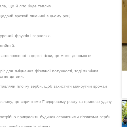
ла, що й літо буде теплим.
щедрий врожай пшениці в цьому році.
.
урожай фруктів і зернових.
ожайний.
лагословленої в церкві гілки, це може допомогти
іг для зміцнення фізичної потужності, тоді як жінки
аттю дитини.
ставляли гілочку верби, щоб захистити майбутній врожай
слину, це сприятиме її здоровому росту та принесе удачу
ії потрібно прикрасити будинок освяченими гілочками верби.
чку верби поруч із ліжком.