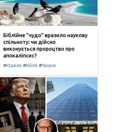
Біблійне "чудо" вразило наукову
спільноту: чи дійсно
виконується пророцтво про
апокаліпсис?
#
#
#
Юдаїзм
Біблія
Пророк