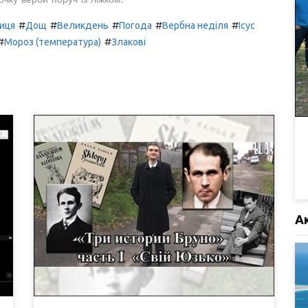
#
#
#
#
#
иця
Дощ
Великдень
Погода
Вербна неділя
Ісус
#
#
Мороз (температура)
Злакові
А