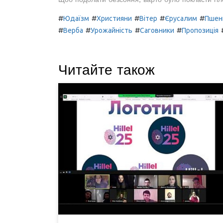
#
#
#
#
#
Юдаїзм
Християни
Вітер
Єрусалим
Пшен
#
#
#
#
Верба
Урожайність
Саговники
Пропозиція
Читайте також