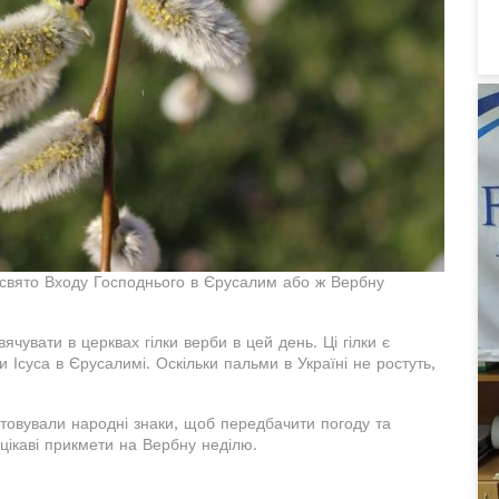
е свято Входу Господнього в Єрусалим або ж Вербну
ячувати в церквах гілки верби в цей день. Ці гілки є
 Ісуса в Єрусалимі. Оскільки пальми в Україні не ростуть,
товували народні знаки, щоб передбачити погоду та
цікаві прикмети на Вербну неділю.