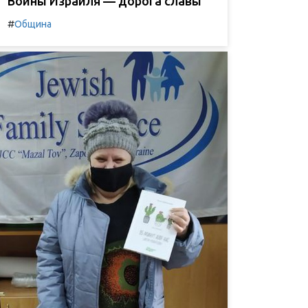
Воины Израиля — дорога славы
#
Община