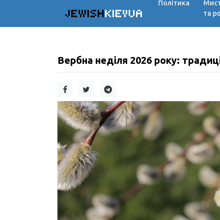
Політика
Мис
JEWISH
KIEVUA
та р
Вербна неділя 2026 року: традиці