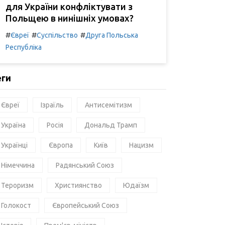
для України конфліктувати з
Польщею в нинішніх умовах?
#
#
#
Євреї
Суспільство
Друга Польська
Республіка
еги
Євреї
Ізраїль
Антисемітизм
Україна
Росія
Дональд Трамп
Українці
Європа
Київ
Нацизм
Німеччина
Радянський Союз
Тероризм
Християнство
Юдаїзм
Голокост
Європейський Союз