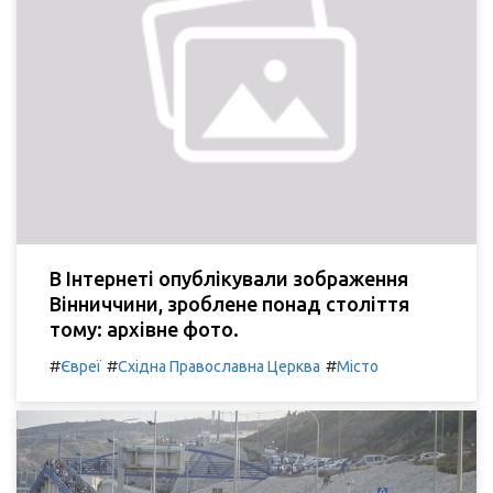
В Інтернеті опублікували зображення
Вінниччини, зроблене понад століття
тому: архівне фото.
#
#
#
Євреї
Східна Православна Церква
Місто