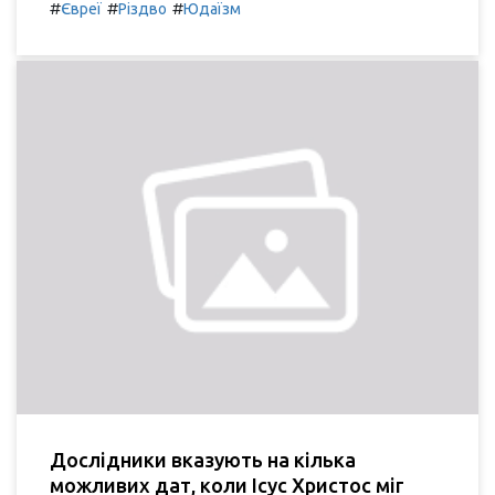
#
#
#
Євреї
Різдво
Юдаїзм
Дослідники вказують на кілька
можливих дат, коли Ісус Христос міг