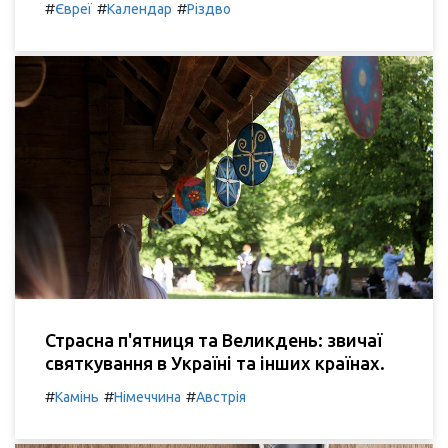
#
#
#
Євреї
Календар
Різдво
Страсна п'ятниця та Великдень: звичаї
святкування в Україні та інших країнах.
#
#
#
Камінь
Німеччина
Австрія