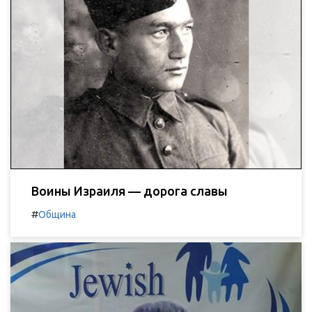
Воины Израиля — дорога славы
#
Община