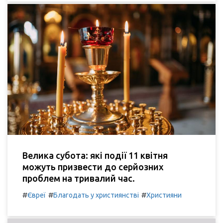
Велика субота: які події 11 квітня
можуть призвести до серйозних
проблем на тривалий час.
#
#
#
Євреї
Благодать у християнстві
Християни