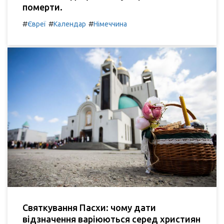
померти.
#
#
#
Євреї
Календар
Німеччина
Святкування Пасхи: чому дати
відзначення варіюються серед християн