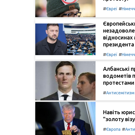
#
#
Євреї
Німеч
Європейськ
незадоволен
відносинах 
президента 
#
#
Євреї
Німеч
Албанські 
водометів п
протестами 
#
Антисемітизм
Навіть юрис
"золоту віз
#
#
Європа
Анти