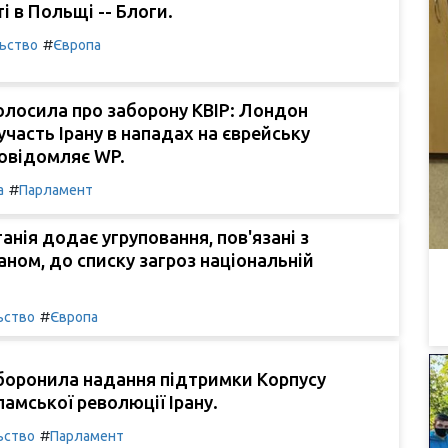
і в Польщі -- Блоги.
#
льство
Європа
олосила про заборону КВІР: Лондон
участь Ірану в нападах на єврейську
повідомляє WP.
#
а
Парламент
анія додає угруповання, пов'язані з
раном, до списку загроз національній
#
ьство
Європа
боронила надання підтримки Корпусу
ламської революції Ірану.
#
ьство
Парламент