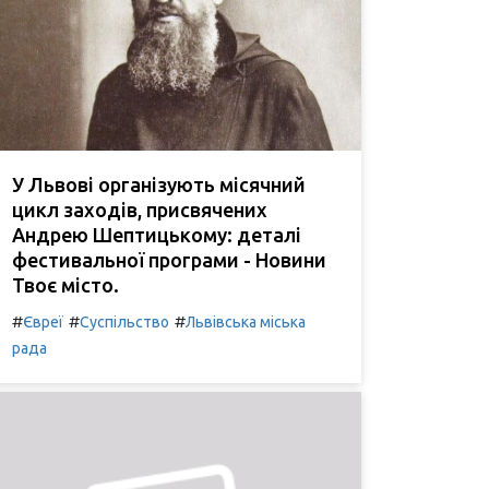
У Львові організують місячний
цикл заходів, присвячених
Андрею Шептицькому: деталі
фестивальної програми - Новини
Твоє місто.
#
#
#
Євреї
Суспільство
Львівська міська
рада