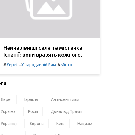
Найчарівніші села та містечка
Іспанії: вони вразять кожного.
#
#
#
Євреї
Стародавній Рим
Місто
еги
Євреї
Ізраїль
Антисемітизм
Україна
Росія
Дональд Трамп
Українці
Європа
Київ
Нацизм