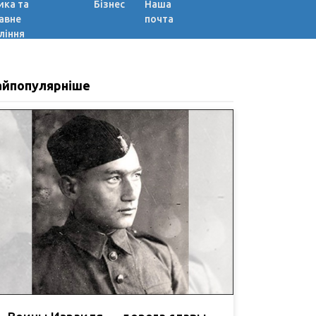
ика та
Бізнес
Наша
авне
почта
ління
айпопулярніше