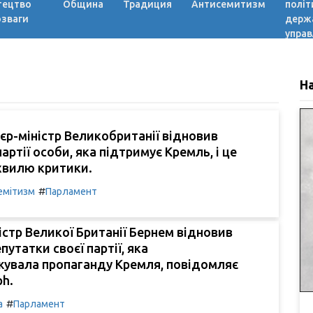
тецтво
Община
Традиция
Антисемитизм
політ
озваги
держ
управ
Н
єр-міністр Великобританії відновив
артії особи, яка підтримує Кремль, і це
хвилю критики.
#
емітизм
Парламент
істр Великої Британії Бернем відновив
утатки своєї партії, яка
увала пропаганду Кремля, повідомляє
ph.
#
а
Парламент