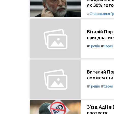
як 30% гото
#
Стародавня Гр
Віталій Пор
приєднатися
#
#
Греція
Євреї
Виталий Пор
сможем ста
#
#
Греція
Євреї
З'їзд АдН в 
протесту.