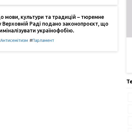
до мови, культури та традицій – тюремне
 у Верховній Раді подано законопроєкт, що
иміналізувати українофобію.
#
#
Антисемітизм
Парламент
Т