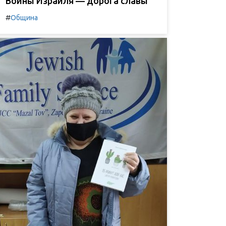
Воины Израиля — дорога славы
#
Община