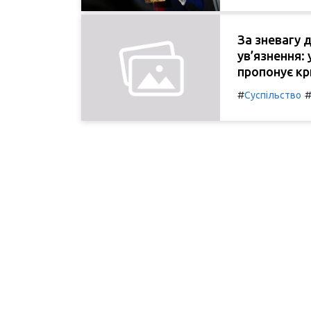
За зневагу 
ув’язнення:
пропонує кр
#
Суспільство