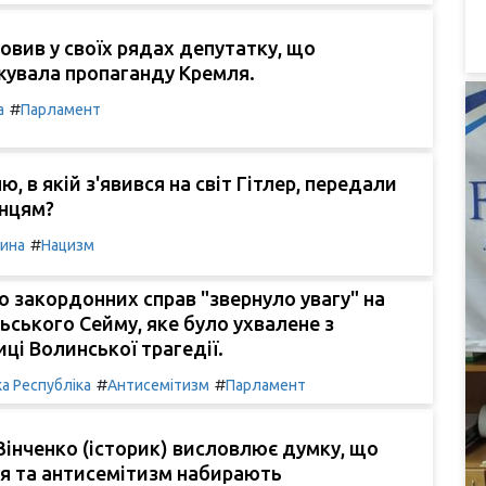
овив у своїх рядах депутатку, що
увала пропаганду Кремля.
#
а
Парламент
, в якій з'явився на світ Гітлер, передали
нцям?
#
чина
Нацизм
о закордонних справ "звернуло увагу" на
ьського Сейму, яке було ухвалене з
иці Волинської трагедії.
#
#
а Республіка
Антисемітизм
Парламент
інченко (історик) висловлює думку, що
я та антисемітизм набирають