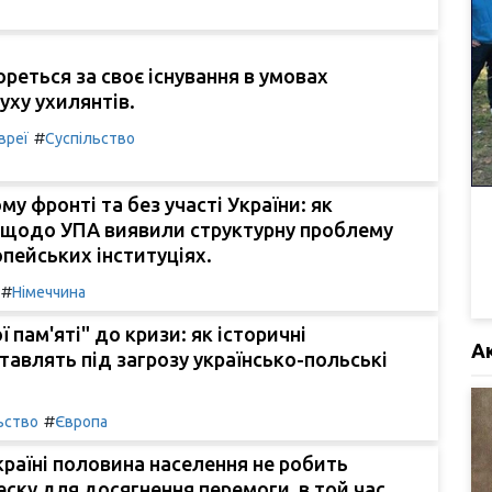
ореться за своє існування в умовах
уху ухилянтів.
#
вреї
Суспільство
му фронті та без участі України: як
 щодо УПА виявили структурну проблему
опейських інституціях.
#
Німеччина
ї пам'яті" до кризи: як історичні
А
тавлять під загрозу українсько-польські
#
ьство
Європа
Україні половина населення не робить
ску для досягнення перемоги, в той час