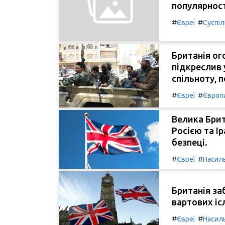
популярност
#
#
Євреї
Суспі
Британія ог
підкреслив 
спільноту, 
#
#
Євреї
Європ
Велика Брит
Росією та І
безпеці.
#
#
Євреї
Насил
Британія за
вартових іс
#
#
Євреї
Насил