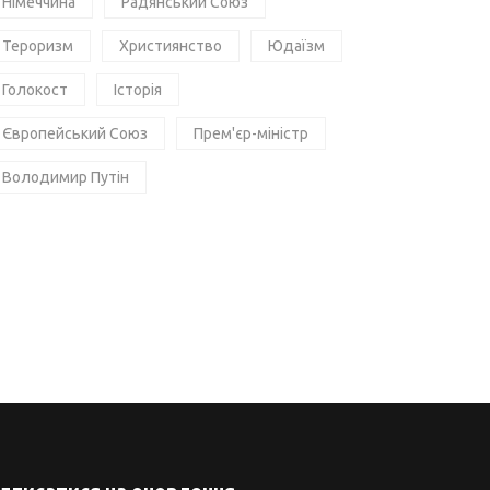
Німеччина
Радянський Союз
Тероризм
Християнство
Юдаїзм
Голокост
Історія
Європейський Союз
Прем'єр-міністр
Володимир Путін