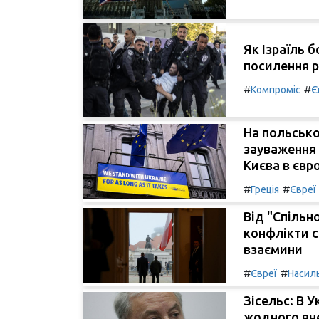
Як Ізраїль б
посилення р
#
#
Компроміс
Є
На польсько
зауваження
Києва в євр
#
#
Греція
Євреї
Від "Спільно
конфлікти с
взаємини
#
#
Євреї
Насил
Зісельс: В 
жодного вне