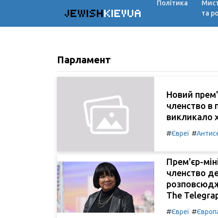
Політика
Мис
JEWISH
KIEVUA
та р
Парламент
Новий прем'
членство в п
викликало 
#
#
Євреї
Антис
Прем'єр-мін
членство деп
розповсюдж
The Telegra
#
#
Євреї
Європ