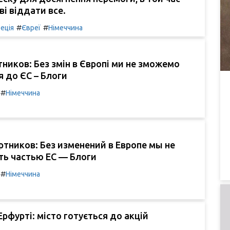
ві віддати все.
#
#
еція
Євреї
Німеччина
тников: Без змін в Європі ми не зможемо
 до ЄС – Блоги
#
Німеччина
тников: Без изменений в Европе мы не
ть частью ЕС — Блоги
#
Німеччина
Ерфурті: місто готується до акцій