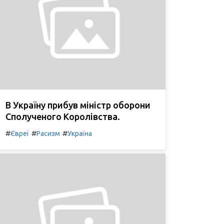
В Україну прибув міністр оборони
Сполученого Королівства.
#
#
#
Євреї
Расизм
Україна