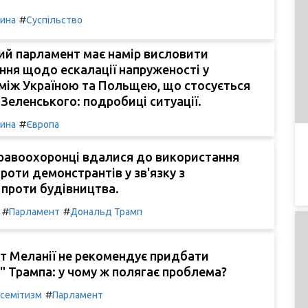
#
чина
Суспільство
ий парламент має намір висловити
ня щодо ескалації напруженості у
між Україною та Польщею, що стосується
Зеленського: подробиці ситуації.
#
чина
Європа
правоохоронці вдалися до використання
роти демонстрантів у зв'язку з
проти будівництва.
#
#
Парламент
Дональд Трамп
т Меланії не рекомендує придбати
у" Трампа: у чому ж полягає проблема?
#
семітизм
Парламент