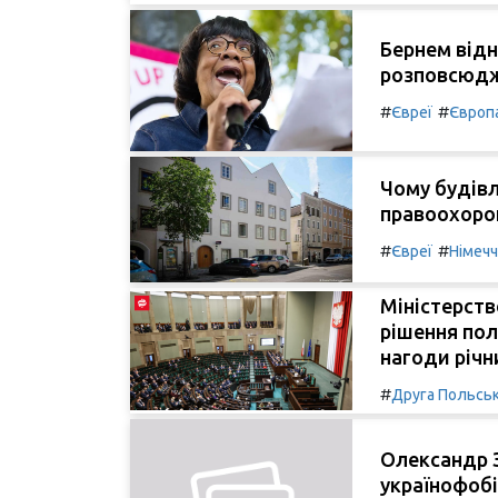
Бернем відн
розповсюдж
#
#
Євреї
Європ
Чому будівлю
правоохоро
#
#
Євреї
Німеч
Міністерств
рішення пол
нагоди річн
#
Друга Польськ
Олександр З
українофобі