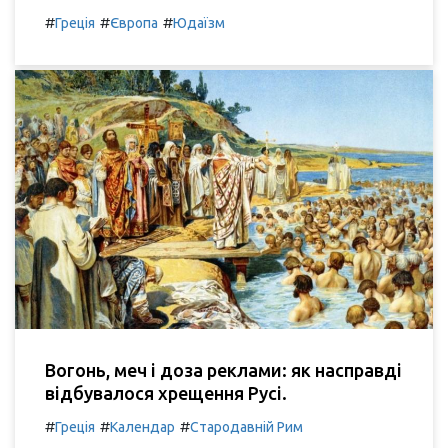
#
#
#
Греція
Європа
Юдаїзм
Вогонь, меч і доза реклами: як насправді
відбувалося хрещення Русі.
#
#
#
Греція
Календар
Стародавній Рим