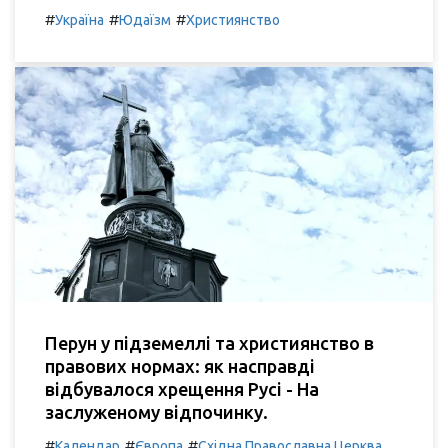
#
#
#
Україна
Юдаїзм
Християнство
Перун у підземеллі та християнство в
правових нормах: як насправді
відбувалося хрещення Русі - На
заслуженому відпочинку.
#
#
#
Календар
Європа
Східна Православна Церква