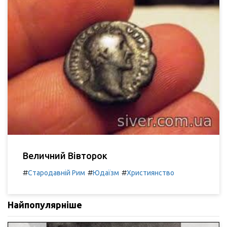
Величний Вівторок
#
#
#
Стародавній Рим
Юдаїзм
Християнство
Найпопулярніше