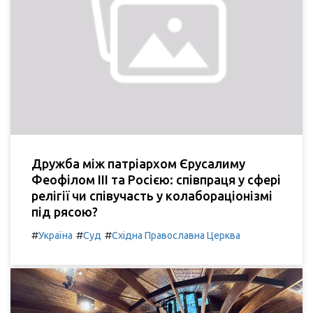
Дружба між патріархом Єрусалиму
Феофілом III та Росією: співпраця у сфері
релігії чи співучасть у колабораціонізмі
під рясою?
#
#
#
Україна
Суд
Східна Православна Церква