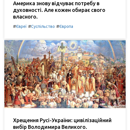
Америка знову відчуває потребу в
духовності. Але кожен обирає свого
власного.
#
#
#
Євреї
Суспільство
Європа
Хрещення Русі-України: цивілізаційний
вибір Володимира Великого.