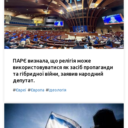
ПАРЄ визнала, що релігія може
використовуватися як засіб пропаганди
та гібридної війни, заявив народний
депутат.
#
#
#
Євреї
Європа
Ідеологія