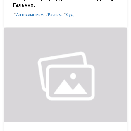
Гальяно.
#
#
#
Антисемітизм
Расизм
Суд