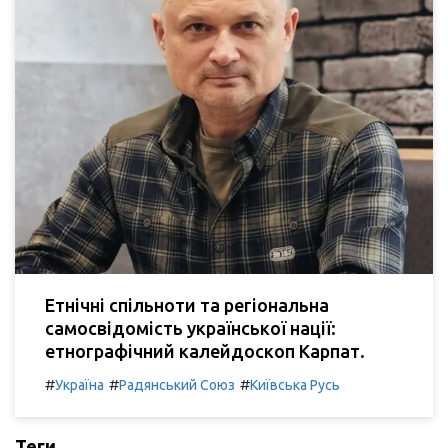
Етнічні спільноти та регіональна
самосвідомість української нації:
етнографічний калейдоскоп Карпат.
#
#
#
Україна
Радянський Союз
Київська Русь
Теги