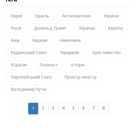
Євреї
Ізраїль
Антисемітизм
Україна
Росія
Дональд Трамп
Українці
Європа
Київ
Нацизм
Німеччина
Радянський Союз
Тероризм
Християнство
Юдаїзм
Голокост
Історія
Європейський Союз
Прем'єр-міністр
Володимир Путін
1
2
3
4
5
6
7
8