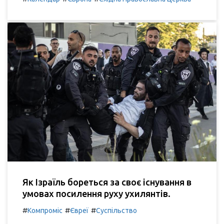
Як Ізраїль бореться за своє існування в
умовах посилення руху ухилянтів.
#
#
#
Компроміс
Євреї
Суспільство