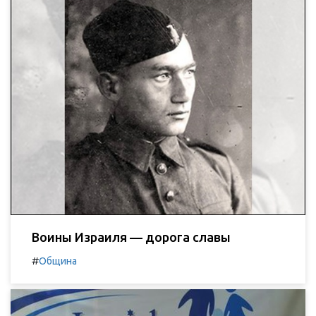
Воины Израиля — дорога славы
#
Община