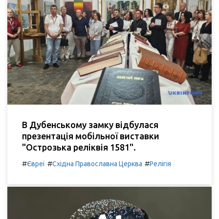
В Дубенському замку відбулася
презентація мобільної виставки
"Острозька реліквія 1581".
#
#
#
Євреї
Східна Православна Церква
Релігія