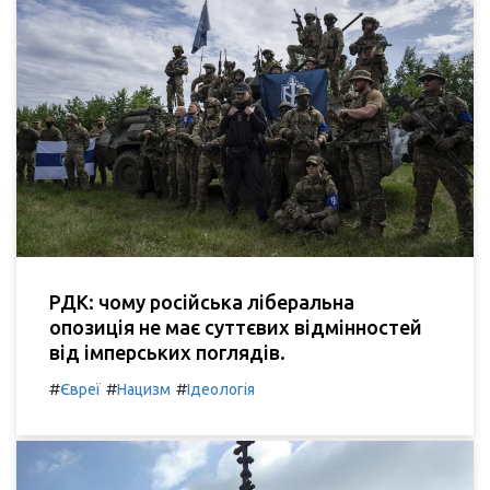
РДК: чому російська ліберальна
опозиція не має суттєвих відмінностей
від імперських поглядів.
#
#
#
Євреї
Нацизм
Ідеологія