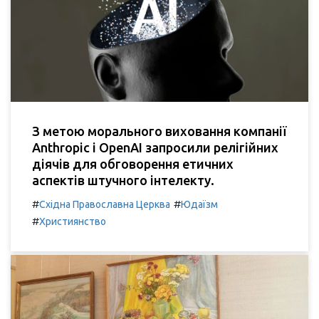
З метою морального виховання компанії
Anthropic і OpenAI запросили релігійних
діячів для обговорення етичних
аспектів штучного інтелекту.
#
#
Східна Православна Церква
Юдаїзм
#
Християнство