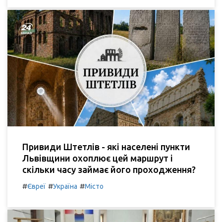
Привиди Штетлів - які населені пункти
Львівщини охоплює цей маршрут і
скільки часу займає його проходження?
#
#
#
Євреї
Україна
Місто