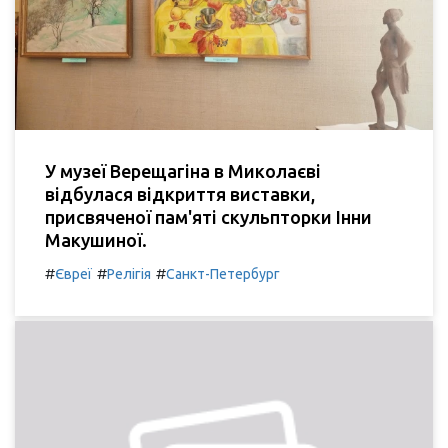
У музеї Верещагіна в Миколаєві
відбулася відкриття виставки,
присвяченої пам'яті скульпторки Інни
Макушиної.
#
#
#
Євреї
Релігія
Санкт-Петербург