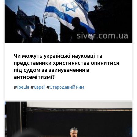
Чи можуть українські науковці та
представники християнства опинитися
під судом за звинувачення в
антисемітизмі?
#
#
#
Греція
Євреї
Стародавній Рим