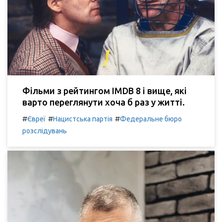
Фільми з рейтингом IMDB 8 і вище, які
варто переглянути хоча б раз у житті.
#
#
#
Євреї
Нацистська партія
Федеральне бюро
розслідувань