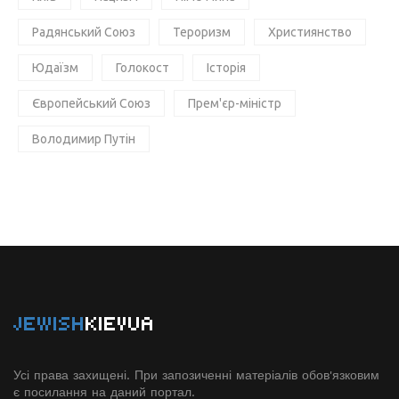
Радянський Союз
Тероризм
Християнство
Юдаїзм
Голокост
Історія
Європейський Союз
Прем'єр-міністр
Володимир Путін
JEWISH
KIEVUA
Усі права захищені. При запозиченні матеріалів обов'язковим
є посилання на даний портал.