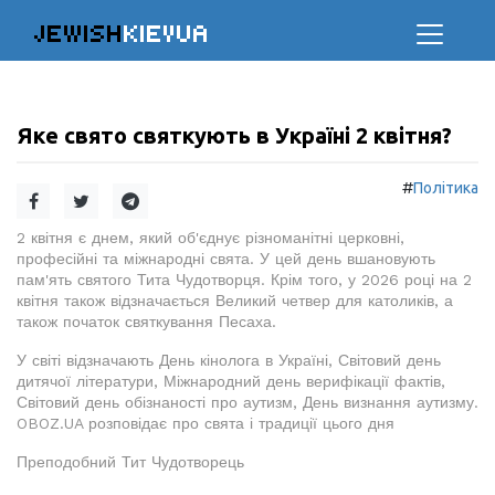
JEWISH
KIEVUA
Яке свято святкують в Україні 2 квітня?
#
Політика
2 квітня є днем, який об'єднує різноманітні церковні,
професійні та міжнародні свята. У цей день вшановують
пам'ять святого Тита Чудотворця. Крім того, у 2026 році на 2
квітня також відзначається Великий четвер для католиків, а
також початок святкування Песаха.
У світі відзначають День кінолога в Україні, Світовий день
дитячої літератури, Міжнародний день верифікації фактів,
Світовий день обізнаності про аутизм, День визнання аутизму.
OBOZ.UA розповідає про свята і традиції цього дня
Преподобний Тит Чудотворець