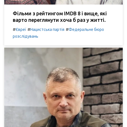
Фільми з рейтингом IMDB 8 і вище, які
варто переглянути хоча б раз у житті.
#
#
#
Євреї
Нацистська партія
Федеральне бюро
розслідувань