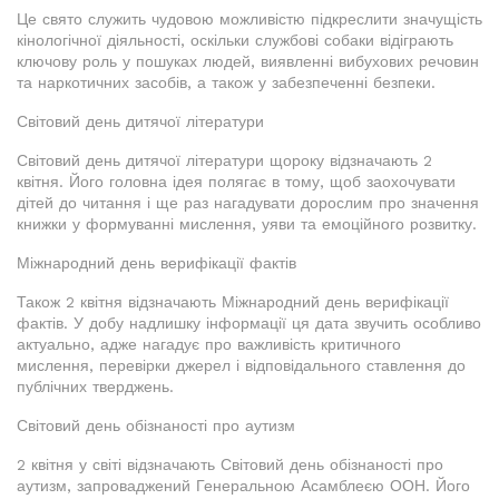
Це свято служить чудовою можливістю підкреслити значущість
кінологічної діяльності, оскільки службові собаки відіграють
ключову роль у пошуках людей, виявленні вибухових речовин
та наркотичних засобів, а також у забезпеченні безпеки.
Світовий день дитячої літератури
Світовий день дитячої літератури щороку відзначають 2
квітня. Його головна ідея полягає в тому, щоб заохочувати
дітей до читання і ще раз нагадувати дорослим про значення
книжки у формуванні мислення, уяви та емоційного розвитку.
Міжнародний день верифікації фактів
Також 2 квітня відзначають Міжнародний день верифікації
фактів. У добу надлишку інформації ця дата звучить особливо
актуально, адже нагадує про важливість критичного
мислення, перевірки джерел і відповідального ставлення до
публічних тверджень.
Світовий день обізнаності про аутизм
2 квітня у світі відзначають Світовий день обізнаності про
аутизм, запроваджений Генеральною Асамблеєю ООН. Його