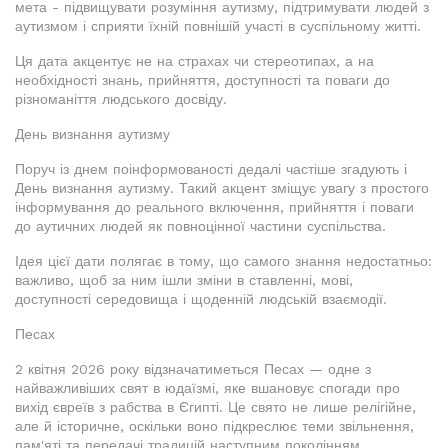
мета - підвищувати розуміння аутизму, підтримувати людей з
аутизмом і сприяти їхній повнішій участі в суспільному житті.
Ця дата акцентує не на страхах чи стереотипах, а на
необхідності знань, прийняття, доступності та поваги до
різноманіття людського досвіду.
День визнання аутизму
Поруч із днем поінформованості дедалі частіше згадують і
День визнання аутизму. Такий акцент зміщує увагу з простого
інформування до реального включення, прийняття і поваги
до аутичних людей як повноцінної частини суспільства.
Ідея цієї дати полягає в тому, що самого знання недостатньо:
важливо, щоб за ним ішли зміни в ставленні, мові,
доступності середовища і щоденній людській взаємодії.
Песах
2 квітня 2026 року відзначатиметься Песах — одне з
найважливіших свят в юдаїзмі, яке вшановує спогади про
вихід євреїв з рабства в Єгипті. Це свято не лише релігійне,
але й історичне, оскільки воно підкреслює теми звільнення,
пам'яті та передачі традицій наступним поколінням.