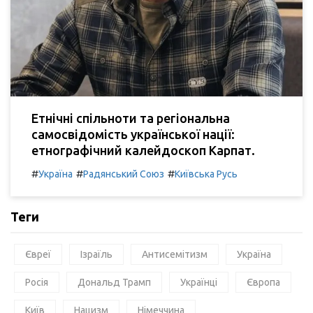
Етнічні спільноти та регіональна
самосвідомість української нації:
етнографічний калейдоскоп Карпат.
#
#
#
Україна
Радянський Союз
Київська Русь
Теги
Євреї
Ізраїль
Антисемітизм
Україна
Росія
Дональд Трамп
Українці
Європа
Київ
Нацизм
Німеччина