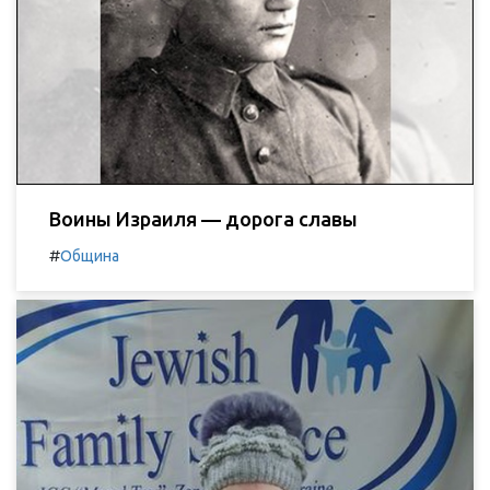
Воины Израиля — дорога славы
#
Община