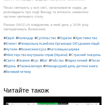
Песах святкують у колі сім’ї, організовуючи сидер, де
розповідають про події Виходу та втілюють символічні
частини святкового столу.
Раніше OBOZ.UA повідомляв, в який день у 2026 році
святкуватимуть Вознесіння.
#
#
#
#
#
Євреї
Календар
Суспільство
Юдаїзм
Християнство
#
#
Єгипет
Генеральна Асамблея Організації Об'єднаних Націй
#
#
#
Аутизм
Вознесіння Ісуса
Католицька церква
#
#
Міністерство внутрішніх справ (Україна)
Страсний тиждень
#
#
#
#
#
#
#
Свято
Знання
Ісус
Бог
Рабство
Наркотичний
Песах
#
#
#
Вдень
Таємна вечеря
Міжнародний день дитячої книги
#
Великий четвер
Читайте також