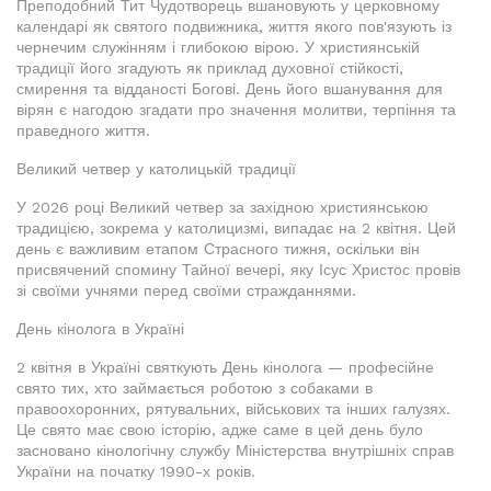
Преподобний Тит Чудотворець вшановують у церковному
календарі як святого подвижника, життя якого пов'язують із
чернечим служінням і глибокою вірою. У християнській
традиції його згадують як приклад духовної стійкості,
смирення та відданості Богові. День його вшанування для
вірян є нагодою згадати про значення молитви, терпіння та
праведного життя.
Великий четвер у католицькій традиції
У 2026 році Великий четвер за західною християнською
традицією, зокрема у католицизмі, випадає на 2 квітня. Цей
день є важливим етапом Страсного тижня, оскільки він
присвячений спомину Тайної вечері, яку Ісус Христос провів
зі своїми учнями перед своїми стражданнями.
День кінолога в Україні
2 квітня в Україні святкують День кінолога — професійне
свято тих, хто займається роботою з собаками в
правоохоронних, рятувальних, військових та інших галузях.
Це свято має свою історію, адже саме в цей день було
засновано кінологічну службу Міністерства внутрішніх справ
України на початку 1990-х років.