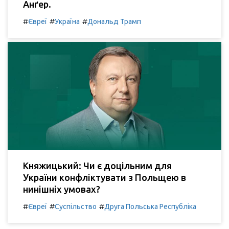
Анґер.
#
#
#
Євреї
Україна
Дональд Трамп
Княжицький: Чи є доцільним для
України конфліктувати з Польщею в
нинішніх умовах?
#
#
#
Євреї
Суспільство
Друга Польська Республіка