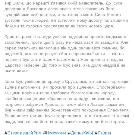
вирішили, що нарешті з'явився їхній визволитель. До Ісуса
дорогою в Єрусалим доєднався натовп вражених його
чудодійними здібностями, а на вході в місто Сина Божого
зустріли тисячі людей, які встеляли йому дорогу пальмовими
гілками та голосно прославляли як свого нового царя.
Христос раніше завжди уникав надмірних проявів людського
захоплення, проте цього разу не намагався їм завадити. Але
серед загальних веселощів він один залишався сумним, бо
радісний натовп не розумів його справжньої мети -- він не
повинен був стати царем на землі, а мав принести людям
Царство Небесне. До того ж Ісус знав, яка доля невдовзі на
нього чекає.
Коли Ісус увійшов до храму в Єрусалимі, він вигнав торговців і
зцілив паломників, які просили про зцілення. Спостерігаючи
за цими подіями та за глибоким благоговінням народу,
юдейські священики зібралися на нараду і вирішили, що
потрібно позбутися Христа, а також вбити Лазаря, адже він
був живим свідченням божественного походження Спасителя.
Лише через три дні Ісуса заарештують, а в п'ятницю ті ж самі
люди, які раніше його вітали, закликатимуть до його страти.
#
#
#
#
Стародавній Рим
Німеччина
День (Київ)
Східна