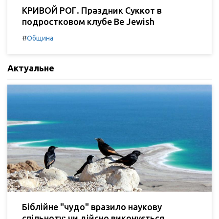
КРИВОЙ РОГ. Праздник Суккот в
подростковом клубе Be Jewish
#
Община
Актуальне
Біблійне "чудо" вразило наукову
спільноту: чи дійсно виконується