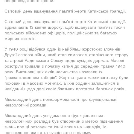
обороноздатності країни.
Світовий день вшанування пам'яті жертв Катинської трагедії.
Світовий день вшанування пам'яті жертв Катинської трагедії.
відзначають 13 квітня щороку, щоб вшанувати пам'ять тисяч
польських військових офіцерів, поліцейських та багатьох
мирних жителів.
У 1940 році відбувся один із найбільш жорстоких злочинів
Другої світової війни, який став символом сталінського терору
та агресії Радянського Союзу щодо сусідніх держав. Масові
розстріли тривали з початку квітня до середини травня 1940
року. Виконавці цих актів насильства називали їх
"розвантаженням таборів". Жертви цього жахливого акту були
поховані в масових могилах, а їхні родини залишилися в
невіданні щодо долі своїх близьких протягом багатьох років.
Міжнародний день поінформованості про функціональні
неврологічні розлади
Міжнародний день усвідомлення функціональних
неврологічних розладів був створений з метою підвищення
знань про ці розлади та їхній вплив на індивідів, їх
повсякденне життя та суспільство в цілому.