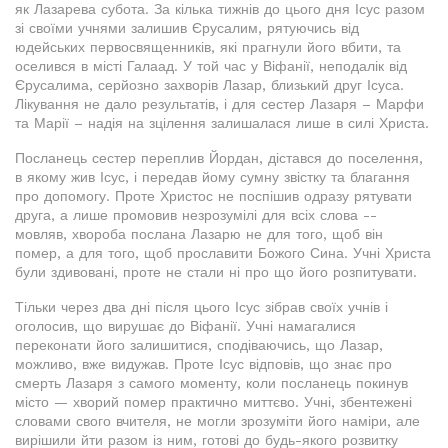
як Лазарева субота. За кілька тижнів до цього дня Ісус разом
зі своїми учнями залишив Єрусалим, рятуючись від
юдейських первосвященників, які прагнули його вбити, та
оселився в місті Галаад. У той час у Віфанії, неподалік від
Єрусалима, серйозно захворів Лазар, близький друг Ісуса.
Лікування не дало результатів, і для сестер Лазаря – Марфи
та Марії – надія на зцілення залишалася лише в силі Христа.
Посланець сестер переплив Йордан, дістався до поселення,
в якому жив Ісус, і передав йому сумну звістку та благання
про допомогу. Проте Христос не поспішив одразу рятувати
друга, а лише промовив незрозумілі для всіх слова --
мовляв, хвороба послана Лазарю не для того, щоб він
помер, а для того, щоб прославити Божого Сина. Учні Христа
були здивовані, проте не стали ні про що його розпитувати.
Тільки через два дні після цього Ісус зібрав своїх учнів і
оголосив, що вирушає до Віфанії. Учні намагалися
переконати його залишитися, сподіваючись, що Лазар,
можливо, вже видужав. Проте Ісус відповів, що знає про
смерть Лазаря з самого моменту, коли посланець покинув
місто — хворий помер практично миттєво. Учні, збентежені
словами свого вчителя, не могли зрозуміти його наміри, але
вирішили йти разом із ним, готові до будь-якого розвитку