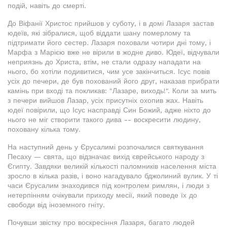
подій, навіть до смерті.
До Віфанії Христос прийшов у суботу, і в домі Лазаря застав
юдеїв, які зібралися, щоб віддати шану померлому та
підтримати його сестер. Лазаря поховали чотири дні тому, і
Марфа з Марією вже не вірили в жодне диво. Юдеї, відчували
неприязнь до Христа, втім, не стали одразу нападати на
нього, бо хотіли подивитися, чим усе закінчиться. Ісус повів
усіх до печери, де був похований його друг, наказав прибрати
камінь при вході та покликав: "Лазаре, виходь!". Коли за мить
з печери вийшов Лазар, усіх присутніх охопив жах. Навіть
юдеї повірили, що Ісус насправді Син Божий, адже ніхто до
нього не міг створити такого дива -- воскресити людину,
поховану кілька тому.
На наступний день у Єрусалимі розпочалися святкування
Песаху — свята, що відзначає вихід єврейського народу з
Єгипту. Завдяки великій кількості паломників населення міста
зросло в кілька разів, і воно нагадувало бджолиний вулик. У ті
часи Єрусалим знаходився під контролем римлян, і люди з
нетерпінням очікували приходу месії, який поведе їх до
свободи від іноземного гніту.
Почувши звістку про воскресіння Лазаря, багато людей