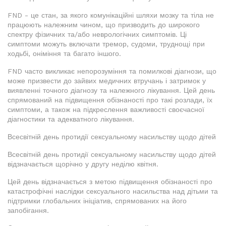
FND - це стан, за якого комунікаційні шляхи мозку та тіла не
працюють належним чином, що призводить до широкого
спектру фізичних та/або неврологічних симптомів. Ці
симптоми можуть включати тремор, судоми, труднощі при
ходьбі, оніміння та багато іншого.
FND часто викликає непорозуміння та помилкові діагнози, що
може призвести до зайвих медичних втручань і затримок у
виявленні точного діагнозу та належного лікування. Цей день
спрямований на підвищення обізнаності про такі розлади, їх
симптоми, а також на підкреслення важливості своєчасної
діагностики та адекватного лікування.
Всесвітній день протидії сексуальному насильству щодо дітей
Всесвітній день протидії сексуальному насильству щодо дітей
відзначається щорічно у другу неділю квітня.
Цей день відзначається з метою підвищення обізнаності про
катастрофічні наслідки сексуального насильства над дітьми та
підтримки глобальних ініціатив, спрямованих на його
запобігання.