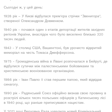
Сьогодні ж, у цей день:
1928 рік – У Києві відбулася прем'єра стрічки "Звенигора",
створеної Олександром Довженком.
1940 рік - почався один з етапів депортації жителів західних
регіонів України, внаслідок чого було виселено близько 320
тисяч людей.
1943 - У столиці США, Вашингтоні, був урочисто відкритий
меморіал на честь Томаса Джефферсона.
1975 - Громадянська війна в Лівані розпочалася в Бейруті, де
відбулися сутички між палестинськими бойовиками та
християнською воєнізованою організацією.
1986 рік - Іван Павло II став першим папою, який відвідав
синагогу.
1990 рік - Радянський Союз офіційно визнав свою провину в
розстрілі кількох тисяч польських офіцерів у Катинському лісі
в 1940 році, що раніше приписувався нацистам.
У 2012 році Верховна Рада ухвалила новий Кримінальний