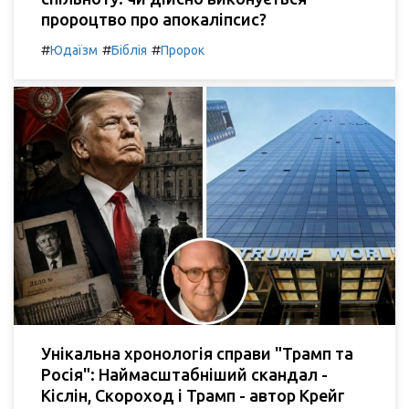
пророцтво про апокаліпсис?
#
#
#
Юдаїзм
Біблія
Пророк
Унікальна хронологія справи "Трамп та
Росія": Наймасштабніший скандал -
Кіслін, Скороход і Трамп - автор Крейг