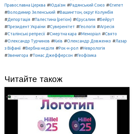
#
#
#
Православна Церква
Юдаїзм
Радянський Союз
Єгипет
#
#
Володимир Зеленський
Вашингтон, округ Колумбія
#
#
#
#
Депортація
Палестина (регіон)
Єрусалим
Бейрут
#
#
#
#
Президент України
Суверенітет
Геологія
Агресія
#
#
#
#
Сталінські репресії
Смертна кара
Меморіал
Свято
#
#
#
#
Олександр Турчинов
Київ
Олександр Довженко
Лазар
#
#
#
з Віфанії
Вербна неділя
Рок-н-рол
Неврологія
#
#
#
Звенигора
Томас Джефферсон
Геофізика
Читайте також