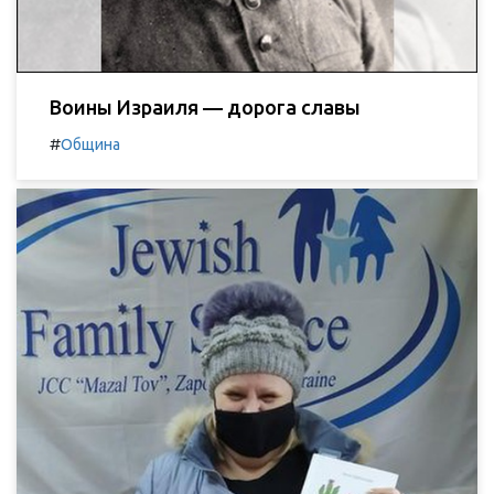
Воины Израиля — дорога славы
#
Община