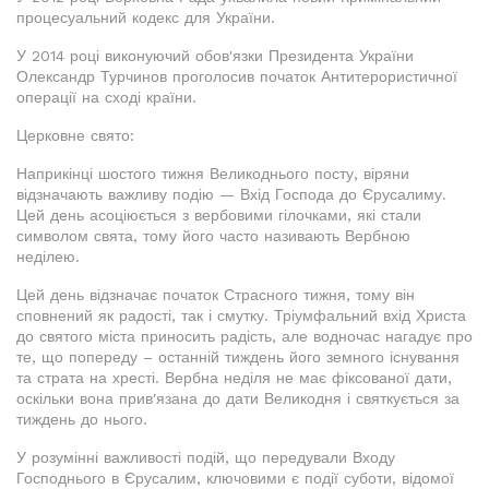
процесуальний кодекс для України.
У 2014 році виконуючий обов'язки Президента України
Олександр Турчинов проголосив початок Антитерористичної
операції на сході країни.
Церковне свято:
Наприкінці шостого тижня Великоднього посту, віряни
відзначають важливу подію — Вхід Господа до Єрусалиму.
Цей день асоціюється з вербовими гілочками, які стали
символом свята, тому його часто називають Вербною
неділею.
Цей день відзначає початок Страсного тижня, тому він
сповнений як радості, так і смутку. Тріумфальний вхід Христа
до святого міста приносить радість, але водночас нагадує про
те, що попереду – останній тиждень його земного існування
та страта на хресті. Вербна неділя не має фіксованої дати,
оскільки вона прив'язана до дати Великодня і святкується за
тиждень до нього.
У розумінні важливості подій, що передували Входу
Господнього в Єрусалим, ключовими є події суботи, відомої