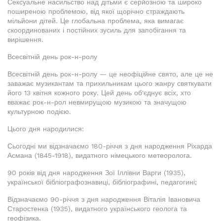
Сексуальне насильство над дітьми є серйозною та широко
поширеною проблемою, від якої щорічно страждають
мільйони дітей. Це глобальна проблема, яка вимагає
скоординованих і постійних зусиль для запобігання та
вирішення.
Всесвітній день рок-н-ролу
Всесвітній день рок-н-ролу — це неофіційне свято, але це не
заважає музикантам та прихильникам цього жанру святкувати
його 13 квітня кожного року. Цей день об'єднує всіх, хто
вважає рок-н-рол невмирущою музикою та значущою
культурною подією.
Цього дня народилися:
Сьогодні ми відзначаємо 180-річчя з дня народження Ріхарда
Асмана (1845-1918), видатного німецького метеоролога.
90 років від дня народження Зої Іллівни Варги (1935),
української бібліографознавиці, бібліографині, педагогині;
Відзначаємо 90-річчя з дня народження Віталія Івановича
Старостенка (1935), видатного українського геолога та
геофізика.