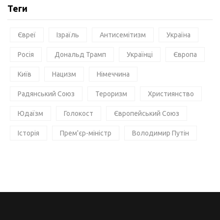
Теги
Євреї
Ізраїль
Антисемітизм
Україна
Росія
Дональд Трамп
Українці
Європа
Київ
Нацизм
Німеччина
Радянський Союз
Тероризм
Християнство
Юдаїзм
Голокост
Європейський Союз
Історія
Прем'єр-міністр
Володимир Путін