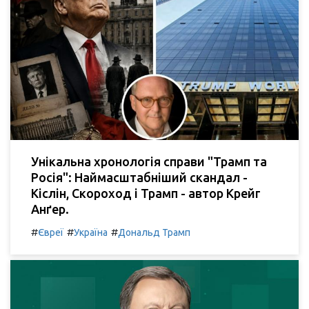
Унікальна хронологія справи "Трамп та
Росія": Наймасштабніший скандал -
Кіслін, Скороход і Трамп - автор Крейг
Анґер.
#
#
#
Євреї
Україна
Дональд Трамп