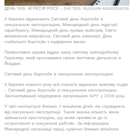
ДЕНЬ 1105: АГРЕСІЯ РОСІЇ - DAY 1105: RUSSIAN AGGRESSION
4 березня відзначають Світовий день боротьби зі
сексуальною експлуатацією, Міжнародний день індустрії
скрапбукінгу, Міжнародний день ігрових майстрів, Свято
виникнення мікрофона, Світовий день інженерії, День
глобальної боротьби з надмірною вагою.
Православна церква віддає шану святому преподобному
Герасиму, який прославився своєю життєвою діяльністю в
Йордані.
Світовий день боротьби зі сексуальною експлуатацією
4 березня кожного року вся планета відзначає важливу подію
- Світовий день боротьби зі сексуальною експлуатацією.
Започаткуваний неурядовою організацією GIPF у 2009 році.
У світі налічується близько 3 мільйонів дітей, які страждають
від сексуальної експлуатації. Також значна кількість жінок
займається проституцією, що може призвести до їх
потрапляння в сексуальне рабство. За інформацією
Міжнародної організації праці, щорічно близько мільйона