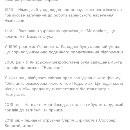
1939 - Німецький уряд видав постанову, якою легалізовував
примусове залучення до роботи єврейського населення
Німеччини;
1989 - Засновано українську організацію "Меморіал", що
носить ім'я Василя Стуса.
У 1996 році між Україною та Канадою був укладений угода,
що сприяє уникненню подвійного оподаткування підприємців.
2006 рік - У Київському метрополітені була запущена 45-та
станція під назвою "Вирлиця".
У 2013 році відбулася світова прем'єра українського фільму
"Delirium", режисером якого є Ігор Подольчак. Ця подія мала
місце на Міжнародному кінофестивалі Фанташпорту в
Португалії.
2015 рік - На шахті імені Засядька стався вибух метану, який
призвів до загибелі 33 гірників.
2018 рік - Інцидент отруєння Сергія Скрипаля в Солсбері,
Великобританія.