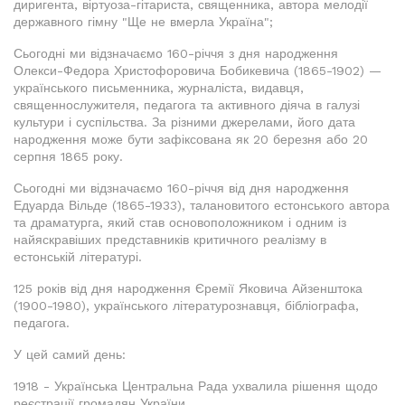
диригента, віртуоза-гітариста, священника, автора мелодії
державного гімну "Ще не вмерла Україна";
Сьогодні ми відзначаємо 160-річчя з дня народження
Олекси-Федора Христофоровича Бобикевича (1865-1902) —
українського письменника, журналіста, видавця,
священнослужителя, педагога та активного діяча в галузі
культури і суспільства. За різними джерелами, його дата
народження може бути зафіксована як 20 березня або 20
серпня 1865 року.
Сьогодні ми відзначаємо 160-річчя від дня народження
Едуарда Вільде (1865-1933), талановитого естонського автора
та драматурга, який став основоположником і одним із
найяскравіших представників критичного реалізму в
естонській літературі.
125 років від дня народження Єремії Яковича Айзенштока
(1900-1980), українського літературознавця, бібліографа,
педагога.
У цей самий день:
1918 - Українська Центральна Рада ухвалила рішення щодо
реєстрації громадян України.