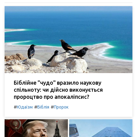
Біблійне "чудо" вразило наукову
спільноту: чи дійсно виконується
пророцтво про апокаліпсис?
#
#
#
Юдаїзм
Біблія
Пророк