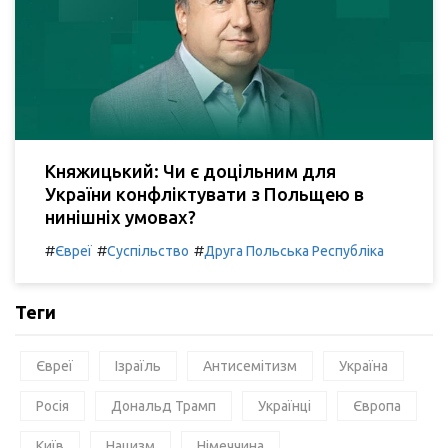
Княжицький: Чи є доцільним для
України конфліктувати з Польщею в
нинішніх умовах?
#
#
#
Євреї
Суспільство
Друга Польська Республіка
Теги
Євреї
Ізраїль
Антисемітизм
Україна
Росія
Дональд Трамп
Українці
Європа
Київ
Нацизм
Німеччина