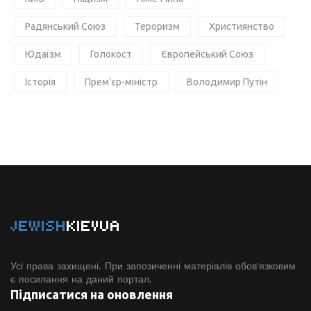
Радянський Союз
Тероризм
Християнство
Юдаїзм
Голокост
Європейський Союз
Історія
Прем'єр-міністр
Володимир Путін
JEWISH
KIEVUA
Усі права захищені. При запозиченні матеріалів обов'язковим
є посилання на даний портал.
Підписатися на оновлення