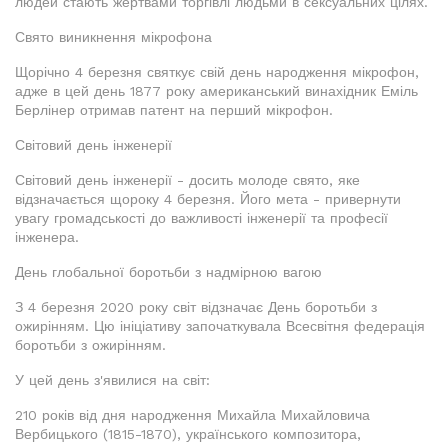
людей стають жертвами торгівлі людьми в сексуальних цілях.
Свято виникнення мікрофона
Щорічно 4 березня святкує свій день народження мікрофон,
адже в цей день 1877 року американський винахідник Еміль
Берлінер отримав патент на перший мікрофон.
Світовий день інженерії
Світовий день інженерії - досить молоде свято, яке
відзначається щороку 4 березня. Його мета - привернути
увагу громадськості до важливості інженерії та професії
інженера.
День глобальної боротьби з надмірною вагою
З 4 березня 2020 року світ відзначає День боротьби з
ожирінням. Цю ініціативу започаткувала Всесвітня федерація
боротьби з ожирінням.
У цей день з'явилися на світ:
210 років від дня народження Михайла Михайловича
Вербицького (1815-1870), українського композитора,