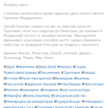
Релігійне свято:
4 березня православна церква відзначає день пам'яті святого
Герасима Йорданського.
Святий Герасим з'явився на світ на території сучасної
Туреччини, після чого переїхав до Палестини, де оселився в
Йорданській пустелі та заснував монастир. Преподобний
відзначався аскетичним способом життя, суворо обмежуючи
себе в їжі та проводячи п'ять днів на тиждень у самотності.
Іменини: Василь, В'ячеслав, Георгій, Григорій, Данило,
Олександр, Павло, Яків, Уляна.
#
#
#
#
#
Євреї
Німеччина
День (Київ)
Україна
Східна
#
#
#
Православна Церква
Письменник
Туреччина
Канада
#
#
#
#
Естонія
Палестина (регіон)
Винахідник
Інженер
#
#
#
#
Португалія
Диригент (музика)
Річка Йордан
Проституція
#
#
#
#
Реалізм
Інжиніринг
Ожиріння
Центральна Рада
#
#
#
Мікрофон
Еміль Берлінер
Сексуальне рабство
#
#
#
Міжнародна організація праці
Едуард Вільде
«Меморіал»
#
#
імені Василя Стуса
Отруєння Сергія і Юлії Скрипалів
Ще не