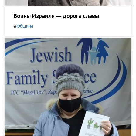
Воины Израиля — дорога славы
#
Община