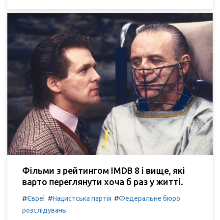
Фільми з рейтингом IMDB 8 і вище, які
варто переглянути хоча б раз у житті.
#
#
#
Євреї
Нацистська партія
Федеральне бюро
розслідувань