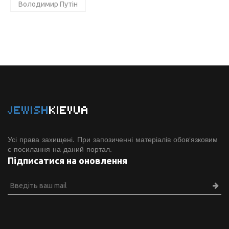
Володимир Путін
JEWISH
KIEVUA
Усі права захищені. При запозиченні матеріалів обов'язковим
є посилання на даний портал.
Підписатися на оновлення