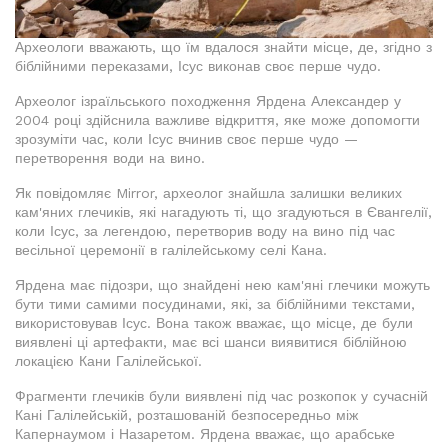
Археологи вважають, що їм вдалося знайти місце, де, згідно з
біблійними переказами, Ісус виконав своє перше чудо.
Археолог ізраїльського походження Ярдена Александер у
2004 році здійснила важливе відкриття, яке може допомогти
зрозуміти час, коли Ісус вчинив своє перше чудо —
перетворення води на вино.
Як повідомляє Mirror, археолог знайшла залишки великих
кам'яних глечиків, які нагадують ті, що згадуються в Євангелії,
коли Ісус, за легендою, перетворив воду на вино під час
весільної церемонії в галілейському селі Кана.
Ярдена має підозри, що знайдені нею кам'яні глечики можуть
бути тими самими посудинами, які, за біблійними текстами,
використовував Ісус. Вона також вважає, що місце, де були
виявлені ці артефакти, має всі шанси виявитися біблійною
локацією Кани Галілейської.
Фрагменти глечиків були виявлені під час розкопок у сучасній
Кані Галілейській, розташованій безпосередньо між
Капернаумом і Назаретом. Ярдена вважає, що арабське