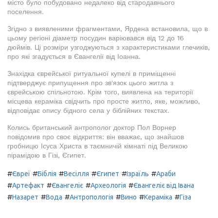
місто було побудовано недалеко від стародавнього
поселення.
Згідно з виявленими фрагментами, Ярдена встановила, що в
цьому регіоні діаметр посудин варіювався від 12 до 16
дюймів. Ці розміри узгоджуються з характеристиками глечиків,
про які згадується в Євангелії від Іоанна.
Знахідка єврейської ритуальної купелі в приміщенні
підтверджує припущення про зв'язок цього житла з
єврейською спільнотою. Крім того, виявлена на території
місцева кераміка свідчить про просте житло, яке, можливо,
відповідає опису бідного села у біблійних текстах.
Колись британський антрополог доктор Пол Ворнер
повідомив про своє відкриття: він вважає, що знайшов
гробницю Ісуса Христа в таємничій кімнаті під Великою
пірамідою в Гізі, Єгипет.
#
#
#
#
#
#
Євреї
Біблія
Весілля
Єгипет
Ізраїль
Араби
#
#
#
#
Артефакт
Євангеліє
Археологія
Євангеліє від Івана
#
#
#
#
#
#
Назарет
Вода
Антропологія
Вино
Кераміка
Гіза