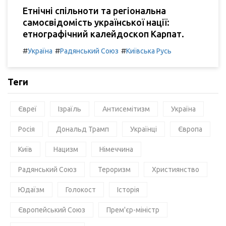
Етнічні спільноти та регіональна
самосвідомість української нації:
етнографічний калейдоскоп Карпат.
#
#
#
Україна
Радянський Союз
Київська Русь
Теги
Євреї
Ізраїль
Антисемітизм
Україна
Росія
Дональд Трамп
Українці
Європа
Київ
Нацизм
Німеччина
Радянський Союз
Тероризм
Християнство
Юдаїзм
Голокост
Історія
Європейський Союз
Прем'єр-міністр