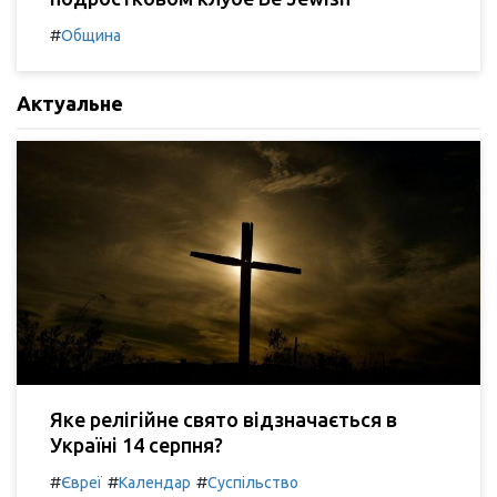
#
Община
Актуальне
Яке релігійне свято відзначається в
Україні 14 серпня?
#
#
#
Євреї
Календар
Суспільство