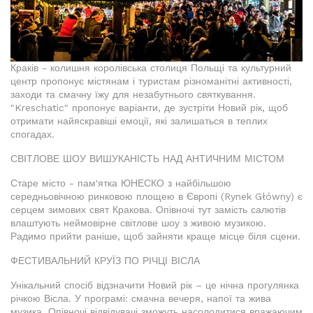
Краків - колишня королівська столиця Польщі та культурний
центр пропонує містянам і туристам різноманітні активності,
заходи та смачну їжу для незабутнього святкування.
"Kreschatic" пропонує варіанти, де зустріти Новий рік, щоб
отримати найяскравіші емоції, які залишаться в теплих
спогадах.
СВІТЛОВЕ ШОУ ВИШУКАНІСТЬ НАД АНТИЧНИМ МІСТОМ
Старе місто - пам'ятка ЮНЕСКО з найбільшою
середньовічною ринковою площею в Європі (Rynek Główny) є
серцем зимових свят Кракова. Опівночі тут замість салютів
влаштують неймовірне світлове шоу з живою музикою.
Радимо прийти раніше, щоб зайняти краще місце біля сцени.
ФЕСТИВАЛЬНИЙ КРУЇЗ ПО РІЧЦІ ВІСЛА
Унікальний спосіб відзначити Новий рік – це нічна прогулянка
річкою Вісла. У програмі: смачна вечеря, напої та жива
музика. Опівночі відвідувачі зможуть насолодитися вражаючим