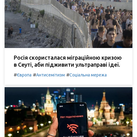
Росія скористалася міграційною кризою
в Сеуті, аби підживити ультраправі ідеї.
#
#
#
Європа
Антисемітизм
Соціальна мережа