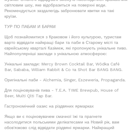
світловим шоу, яке відобразиться на поверхні води.
Рекомендується заздалегідь забронювати квитки на такі
круїзи.
ТУР ПО ПАБАМ И БАРАМ
Щоб познайомитися з Краковом і його культурою, туристам
варто відвідати найкращі бари та паби в Старому місті та
єврейському кварталі Казімеж, які пропонують унікальне пиво.
Найпопулярніші заклади з унікальною атмосферою:
Унікальні заклади: Mercy Brown Cocktail Bar, Wódka Café
Bar, Sababa, William Rabbit & Co та Shot Bar BANG BANG.
Оригінальні паби - Alchemia, Singer, Eszeweria, Propaganda.
Для поціновувачів пива - T.E.A. TIME Brewpub, House of
Beer, Multi Qlti Tap Bar.
Гастрономічний оазис на різдвяних ярмарках
Якщо ви є поціновувачем смачної їжі та прагнете
насолодитися польськими делікатесами на Новий рік, вам
обов'язково слід відвідати різдвяні ярмарки. Найкращий