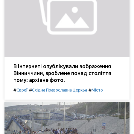
В Інтернеті опублікували зображення
Вінниччини, зроблене понад століття
тому: архівне фото.
#
#
#
Євреї
Східна Православна Церква
Місто