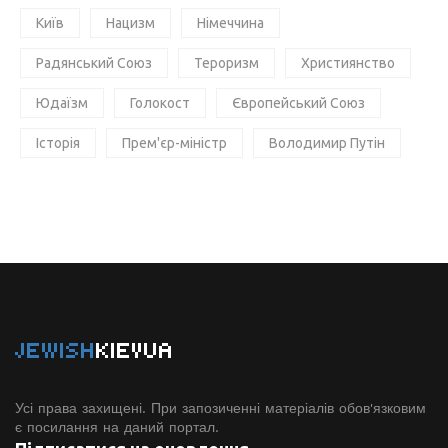
Київ
Нацизм
Німеччина
Радянський Союз
Тероризм
Християнство
Юдаїзм
Голокост
Європейський Союз
Історія
Прем'єр-міністр
Володимир Путін
JEWISH
KIEVUA
Усі права захищені. При запозиченні матеріалів обов'язковим
є посилання на даний портал.