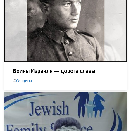
Воины Израиля — дорога славы
#
Община