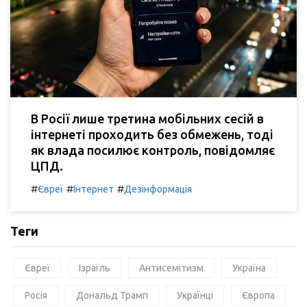
В Росії лише третина мобільних сесій в
інтернеті проходить без обмежень, тоді
як влада посилює контроль, повідомляє
ЦПД.
#
#
#
Євреї
Інтернет
Дезінформація
Теги
Євреї
Ізраїль
Антисемітизм
Україна
Росія
Дональд Трамп
Українці
Європа