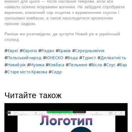
момент для цього — після настання темряви, коли все
навколо осяяне яскравими вогнями. Не забудьте спробувати
вареники, класичний сир осципек з журавлинним соусом і
грильовані ковбаски, а також насолодитися ароматним
пряним сидром.
Раніше ми розповідали, де зустріти Новий рік в українській
столиці.
#
#
#
#
#
Євреї
Європа
Різдво
Краків
Середньовіччя
#
#
#
#
#
Польський народ
ЮНЕСКО
Вода
Турист
Делікатність
#
#
#
#
#
#
#
Новий рік
Музика
Ковбаса
Пельмені
Вісла
Соус
Бар
#
#
Старе місто Кракова
Сидр
Читайте також