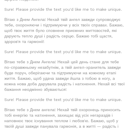
Sure! Please provide the text you'd like me to make unique.
Вітаю з Днем Ангела! Нехай твій ангел завжди супроводжує
тебе, охороняючи і підтримуючи у всіх твоїх справах. Бажаю,
щоб твоє життя було сповнене приємних миттєвостей, які
дарують тепло душі і радість серцю. Бажаю тобі щастя,
здоров'я та гармонії!
Sure! Please provide the text you'd like me to make unique.
Вітаю тебе з Днем Ангела! Нехай цей день стане для тебе
по-справжньому незабутнім, а твій ангел-хранитель завжди
буде поруч, оберігаючи та підтримуючи на кожному етапі
життя. Бажаю, щоб удача завжди йшла з тобою в ногу, а
кожна нова доба дарувала радість і натхнення. Нехай всі твої
бажання неодмінно збуваються!
Sure! Please provide the text you'd like me to make unique.
Вітаю тебе з Днем ангела! Нехай твій охоронець приносить
тобі енергію та натхнення, захищає від усіх негараздів і
наповнює твоє існування теплом і любов'ю. Бажаю, щоб у
твоїй душі завжди панувала гармонія, а в житті — радість і