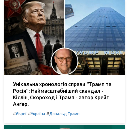
Унікальна хронологія справи "Трамп та
Росія": Наймасштабніший скандал -
Кіслін, Скороход і Трамп - автор Крейг
Анґер.
#
#
#
Євреї
Україна
Дональд Трамп