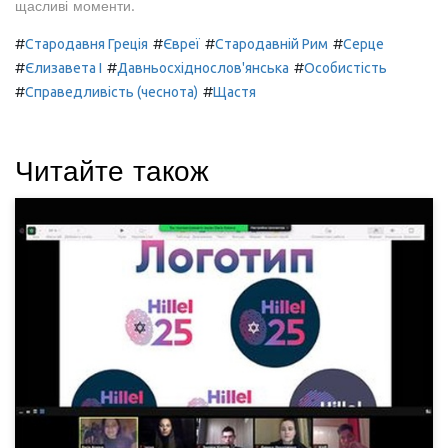
щасливі моменти.
#
#
#
#
Стародавня Греція
Євреї
Стародавній Рим
Серце
#
#
#
Єлизавета I
Давньосхіднослов'янська
Особистість
#
#
Справедливість (чеснота)
Щастя
Читайте також