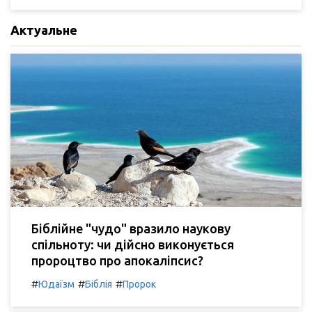
Актуальне
Біблійне "чудо" вразило наукову
спільноту: чи дійсно виконується
пророцтво про апокаліпсис?
#
#
#
Юдаїзм
Біблія
Пророк