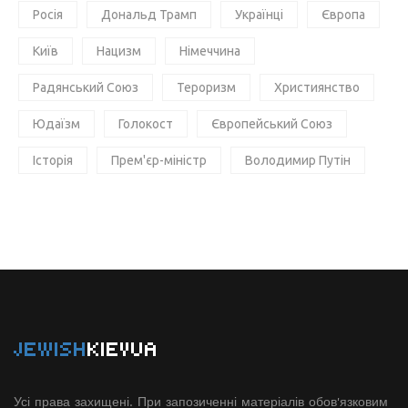
Росія
Дональд Трамп
Українці
Європа
Київ
Нацизм
Німеччина
Радянський Союз
Тероризм
Християнство
Юдаїзм
Голокост
Європейський Союз
Історія
Прем'єр-міністр
Володимир Путін
JEWISH
KIEVUA
Усі права захищені. При запозиченні матеріалів обов'язковим