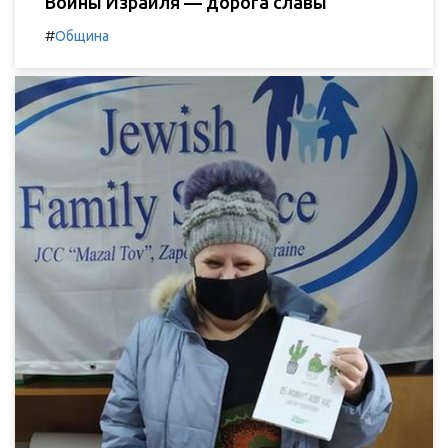
Воины Израиля — дорога славы
#
Община