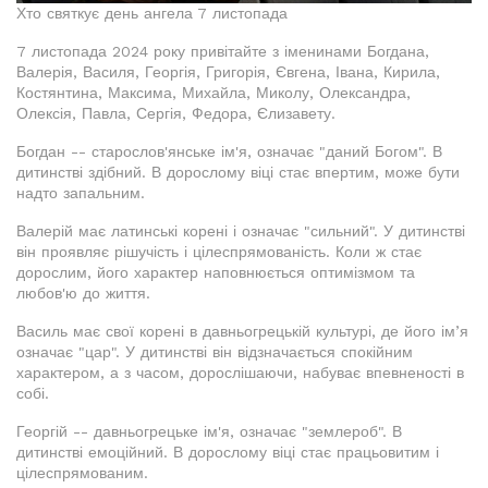
Хто святкує день ангела 7 листопада
7 листопада 2024 року привітайте з іменинами Богдана,
Валерія, Василя, Георгія, Григорія, Євгена, Івана, Кирила,
Костянтина, Максима, Михайла, Миколу, Олександра,
Олексія, Павла, Сергія, Федора, Єлизавету.
Богдан -- старослов'янське ім'я, означає "даний Богом". В
дитинстві здібний. В дорослому віці стає впертим, може бути
надто запальним.
Валерій має латинські корені і означає "сильний". У дитинстві
він проявляє рішучість і цілеспрямованість. Коли ж стає
дорослим, його характер наповнюється оптимізмом та
любов'ю до життя.
Василь має свої корені в давньогрецькій культурі, де його ім’я
означає "цар". У дитинстві він відзначається спокійним
характером, а з часом, дорослішаючи, набуває впевненості в
собі.
Георгій -- давньогрецьке ім'я, означає "землероб". В
дитинстві емоційний. В дорослому віці стає працьовитим і
цілеспрямованим.