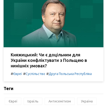
Княжицький: Чи є доцільним для
України конфліктувати з Польщею в
нинішніх умовах?
#
#
#
Євреї
Суспільство
Друга Польська Республіка
Теги
Євреї
Ізраїль
Антисемітизм
Україна