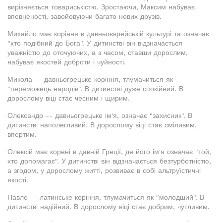
вирізняється товариськістю. Зростаючи, Максим набуває
впевненості, завойовуючи багато нових друзів.
Михайло має коріння в давньоєврейській культурі та означає
"хто подібний до Бога". У дитинстві він відзначається
уважністю до оточуючих, а з часом, ставши дорослим,
набуває якостей доброти і чуйності.
Микола -- давньогрецьке коріння, тлумачиться як
"переможець народів". В дитинстві дуже спокійний. В
дорослому віці стає чесним і щирим.
Олександр -- давньогрецьке ім'я, означає "захисник". В
дитинстві наполегливий. В дорослому віці стає сміливим,
впертим.
Олексій має корені в давній Греції, де його ім'я означає "той,
хто допомагає". У дитинстві він відзначається безтурботністю,
а згодом, у дорослому житті, розвиває в собі альтруїстичні
якості.
Павло -- латинське коріння, тлумачиться як "молодший". В
дитинстві надійний. В дорослому віці стає добрим, чутливим.