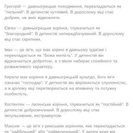
Григорій -- давньогрецьке походження, перекладається як
"пильний". В дитинстві чутливий. В дорослому віці стає
добрим, не вміє відмовляти.
Євген -- давньогрецьке коріння, тлумачиться як
"благородний". В дитинстві непередбачуваний. В дорослому
віці стає скритним.
Іван — це ім'я, що має корені в давньому іудаїзмі і
перекладається як "Божа милість". У дитинстві він
відзначається добротою, а з віком набирає спокійного та
розважливого характеру.
Кирило має коріння в давньогрецькій культурі, його ім'я
означає "господар". У дитинстві він вирізняється слухняністю,
а в зрілому віці перетворюється на впевнену та потужну
особистість.
Костянтин -- латинське коріння, тлумачиться як "постійний". В
дитинстві доброзичливий. В дорослому віці стає
імпульсивним, екстравертом.
Максим — це ім'я з римським корінням, яке перекладається
як "найбільший" або "найвеличніший". У дитячі роки він