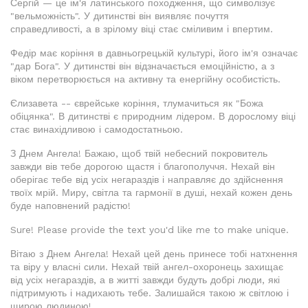
Сергій — це ім'я латинського походження, що символізує
"вельможність". У дитинстві він виявляє почуття
справедливості, а в зрілому віці стає сміливим і впертим.
Федір має коріння в давньогрецькій культурі, його ім'я означає
"дар Бога". У дитинстві він відзначається емоційністю, а з
віком перетворюється на активну та енергійну особистість.
Єлизавета -- єврейське коріння, тлумачиться як "Божа
обіцянка". В дитинстві є природним лідером. В дорослому віці
стає винахідливою і самодостатньою.
З Днем Ангела! Бажаю, щоб твій небесний покровитель
завжди вів тебе дорогою щастя і благополуччя. Нехай він
оберігає тебе від усіх негараздів і направляє до здійснення
твоїх мрій. Миру, світла та гармонії в душі, нехай кожен день
буде наповнений радістю!
Sure! Please provide the text you'd like me to make unique.
Вітаю з Днем Ангела! Нехай цей день принесе тобі натхнення
та віру у власні сили. Нехай твій ангел-охоронець захищає
від усіх негараздів, а в житті завжди будуть добрі люди, які
підтримують і надихають тебе. Залишайся такою ж світлою і
щирою людиною!