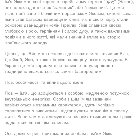
Ім'я Яків має свої корені в єврейському терміні "יַעֲקֹב" (Яаков),
що перекладається як "замінник" або "підмінник". Це ім'я
тісно пов'язане з біблійним персонажем Яковом, сином Ісака,
який став батьком дванадцяти синів, які в свою чергу стали
основою дванадцяти колін Ізраїлю. Яків славився своєю
глибокою вірою, терпінням і силою духу, а також важливими
подіями в його житті, які мали значний вплив на історію
ізраїльського народу.
Цікаво, що Яків став основою для інших імен, таких як Яків,
Джейкоб, Яків, а також їх різні варіації у різних культурах. В
Україні це ім'я користується великою популярністю і
традиційно вважається сильним і благородним.
Яків: особливості та вплив цього імені
Яків — ім'я, що асоціюється з особою, наділеною потужною
внутрішньою енергією. Особи з цим ім'ям зазвичай
вирізняються незламним характером, здатні успішно
справлятися з викликами і підтримувати гармонію в своєму
житті. Вони часто дотримуються високих етичних норм і рідко
піддаються зовнішнім впливам.
Ось декілька рис, притаманних особам з ім'ям Яків: