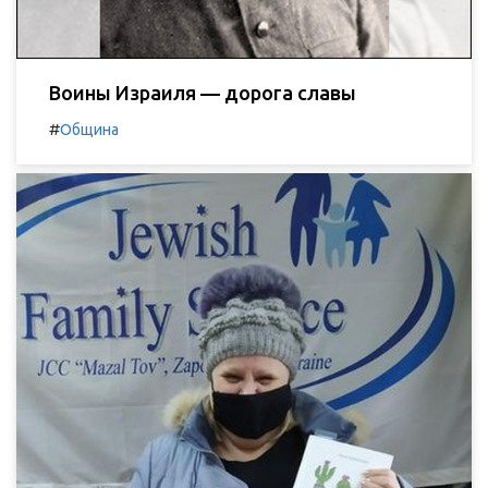
Воины Израиля — дорога славы
#
Община