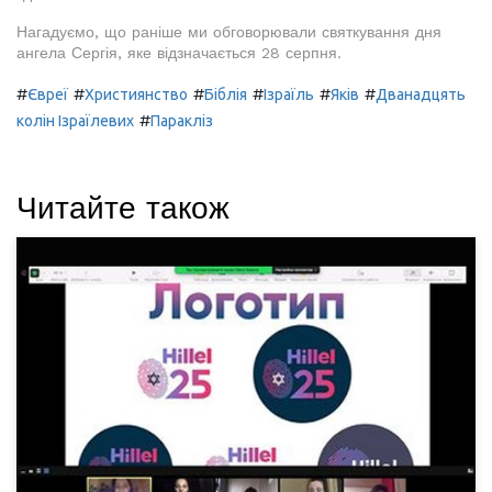
Нагадуємо, що раніше ми обговорювали святкування дня
ангела Сергія, яке відзначається 28 серпня.
#
#
#
#
#
#
Євреї
Християнство
Біблія
Ізраїль
Яків
Дванадцять
#
колін Ізраїлевих
Паракліз
Читайте також