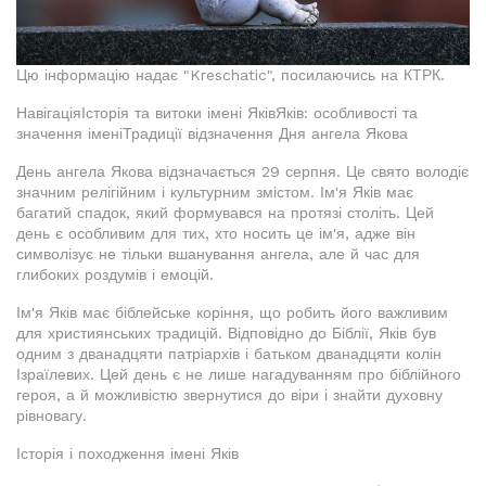
Цю інформацію надає "Kreschatic", посилаючись на КТРК.
НавігаціяІсторія та витоки імені ЯківЯків: особливості та
значення іменіТрадиції відзначення Дня ангела Якова
День ангела Якова відзначається 29 серпня. Це свято володіє
значним релігійним і культурним змістом. Ім'я Яків має
багатий спадок, який формувався на протязі століть. Цей
день є особливим для тих, хто носить це ім'я, адже він
символізує не тільки вшанування ангела, але й час для
глибоких роздумів і емоцій.
Ім'я Яків має біблейське коріння, що робить його важливим
для християнських традицій. Відповідно до Біблії, Яків був
одним з дванадцяти патріархів і батьком дванадцяти колін
Ізраїлевих. Цей день є не лише нагадуванням про біблійного
героя, а й можливістю звернутися до віри і знайти духовну
рівновагу.
Історія і походження імені Яків