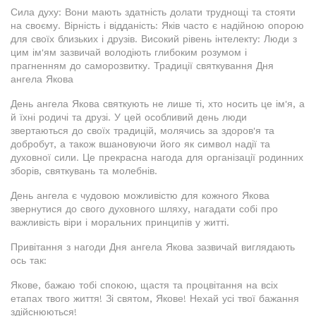
Сила духу: Вони мають здатність долати труднощі та стояти
на своєму. Вірність і відданість: Яків часто є надійною опорою
для своїх близьких і друзів. Високий рівень інтелекту: Люди з
цим ім'ям зазвичай володіють глибоким розумом і
прагненням до саморозвитку. Традиції святкування Дня
ангела Якова
День ангела Якова святкують не лише ті, хто носить це ім'я, а
й їхні родичі та друзі. У цей особливий день люди
звертаються до своїх традицій, молячись за здоров'я та
добробут, а також вшановуючи його як символ надії та
духовної сили. Це прекрасна нагода для організації родинних
зборів, святкувань та молебнів.
День ангела є чудовою можливістю для кожного Якова
звернутися до свого духовного шляху, нагадати собі про
важливість віри і моральних принципів у житті.
Привітання з нагоди Дня ангела Якова зазвичай виглядають
ось так:
Якове, бажаю тобі спокою, щастя та процвітання на всіх
етапах твого життя! Зі святом, Якове! Нехай усі твої бажання
здійснюються!