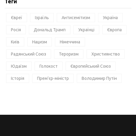
Теги
Євреї
Ізраїль
Антисемітизм
Україна
Росія
Дональд Трамп
Українці
Європа
Київ
Нацизм
Німеччина
Радянський Союз
Тероризм
Християнство
Юдаїзм
Голокост
Європейський Союз
Історія
Прем'єр-міністр
Володимир Путін