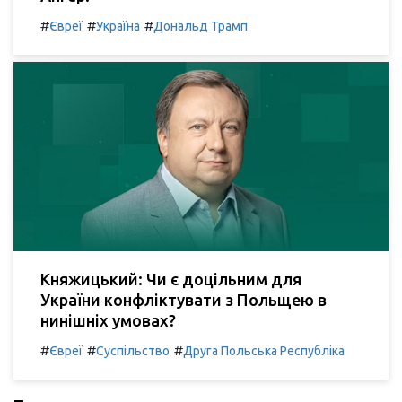
#
#
#
Євреї
Україна
Дональд Трамп
Княжицький: Чи є доцільним для
України конфліктувати з Польщею в
нинішніх умовах?
#
#
#
Євреї
Суспільство
Друга Польська Республіка