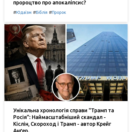
пророцтво про апокаліпсис?
#
#
#
Юдаїзм
Біблія
Пророк
Унікальна хронологія справи "Трамп та
Росія": Наймасштабніший скандал -
Кіслін, Скороход і Трамп - автор Крейг
Анґер.