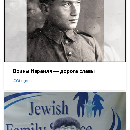
Воины Израиля — дорога славы
#
Община