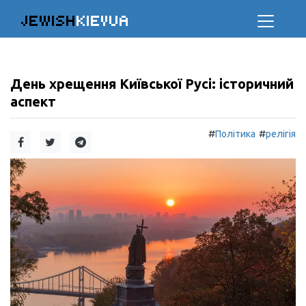
JEWISH
KIEVUA
День хрещення Київської Русі: історичний
аспект
#
#
Політика
релігія