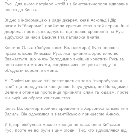
Русі. Для цього патріарх Фотій I з Константинополя відправив
послів до Києва.
Згідно з інформацією з ряду джерел, князі Аскольд і Дір,
разом із "боярами", прийняли християнство в той період. Інші
джерела, проте, стверджують, що перше хрещення на Русі
відбулося за часів Василя I та патріарха Ігнатія.
Княгиня Ольга (бабуся князя Володимира) була першою
правителькою Київської Русі, яка прийняла християнство.
Вважається, що князь Володимир вирішив хрестити Русь за
політичними мотивами, сподіваючись зміцнити владу та
об'єднати ворожі племена.
У "Повісті минулих літ" розглядається тема "випробування
віри", що передувало хрещенню. Існує думка, що Володимир
Великий отримав пропозиції прийняти іслам та юдаїзм, проте
він вирішив обрати християнство.
Князь Володимир прийняв хрещення в Херсонесі та взяв ім'я
Василь. Він одружився з візантійською принцесою Анною.
У Дніпрі відбулося масове хрещення населення Київської
Русі, проте не всі були з цим згодні. Тих, хто відмовлявся від