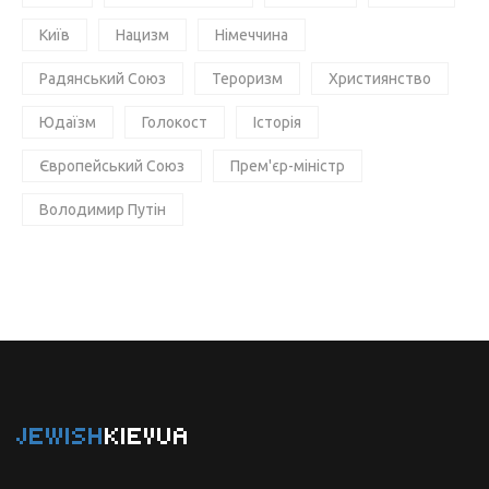
Київ
Нацизм
Німеччина
Радянський Союз
Тероризм
Християнство
Юдаїзм
Голокост
Історія
Європейський Союз
Прем'єр-міністр
Володимир Путін
JEWISH
KIEVUA