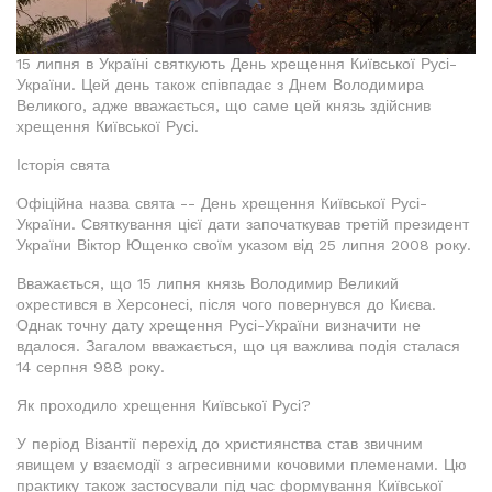
15 липня в Україні святкують День хрещення Київської Русі-
України. Цей день також співпадає з Днем Володимира
Великого, адже вважається, що саме цей князь здійснив
хрещення Київської Русі.
Історія свята
Офіційна назва свята -- День хрещення Київської Русі-
України. Святкування цієї дати започаткував третій президент
України Віктор Ющенко своїм указом від 25 липня 2008 року.
Вважається, що 15 липня князь Володимир Великий
охрестився в Херсонесі, після чого повернувся до Києва.
Однак точну дату хрещення Русі-України визначити не
вдалося. Загалом вважається, що ця важлива подія сталася
14 серпня 988 року.
Як проходило хрещення Київської Русі?
У період Візантії перехід до християнства став звичним
явищем у взаємодії з агресивними кочовими племенами. Цю
практику також застосували під час формування Київської