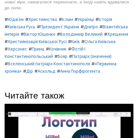
нової віри, намагалися переконати, а іноді навіть вдавалися
до сили.
#
#
#
#
#
Юдаїзм
Християнство
Іслам
Українці
Історія
#
#
#
#
Київська Русь
Президент України
Дніпро
Візантійська
#
#
#
імперія
Віктор Ющенко
Володимир Великий
Хрещення
#
#
#
Християнізація Київської Русі
Київ
Ольга Київська
#
#
#
#
Херсонес
Принц
Кочівник
Фотій I
#
#
Константинопольський
Бояр
Патріарх (значення)
#
#
Вселенський патріарх Константинополя
«Первинна
#
#
#
хроніка»
Дір
Аскольд
Анна Порфірогеніта
Читайте також