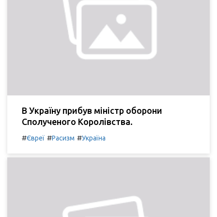
В Україну прибув міністр оборони
Сполученого Королівства.
#
#
#
Євреї
Расизм
Україна