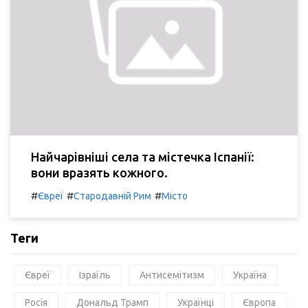
Найчарівніші села та містечка Іспанії:
вони вразять кожного.
#
#
#
Євреї
Стародавній Рим
Місто
Теги
Євреї
Ізраїль
Антисемітизм
Україна
Росія
Дональд Трамп
Українці
Європа