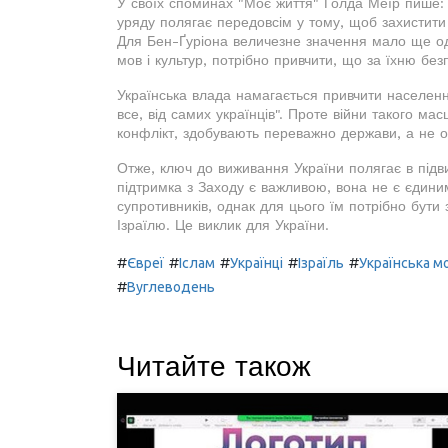
У своїх споминах "Моє життя" Ґолда Меїр пише: б
уряду полягає передовсім у тому, щоб захистити 
Для Бен-Ґуріона величезне значення мало ще од
мов і культур, потрібно привчити, що за їхню безп
Українська влада намагається привчити населенн
все, від самих українців". Проте війни такого мас
конфлікт, здобувають переважно держави, а не о
Отже, ключ до виживання України полягає в підви
підтримка з Заходу є важливою, вона не є єдини
супротивників, однак для цього їм потрібно бут
Ізраїлю. Це виклик для України.
#
#
#
#
#
Євреї
Іслам
Українці
Ізраїль
Українська м
#
Вуглеводень
Читайте також