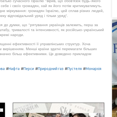
атько сучасного Ізраїлю "вірив, що обов'язок будь-якого
себе і своїх громадян, хай як його потім критикуватимуть.
не міркування: громадян Ізраїлю, цей сплав різних людей,
еку відповідальний уряд і тільки уряд".
я до думки, що "рятування українців залежить, перш за
штабу, тривалості та інтенсивності, як російсько-український
кремі народи.
щенні ефективності її управлінських структур. Хоча
м вирішенням. Менші країни здатні перемагати більших
и значно більш ефективними. Це доведено прикладом
#
#
#
#
#
ова
Нафта
Перси
Природний газ
Пустеля
Монархія