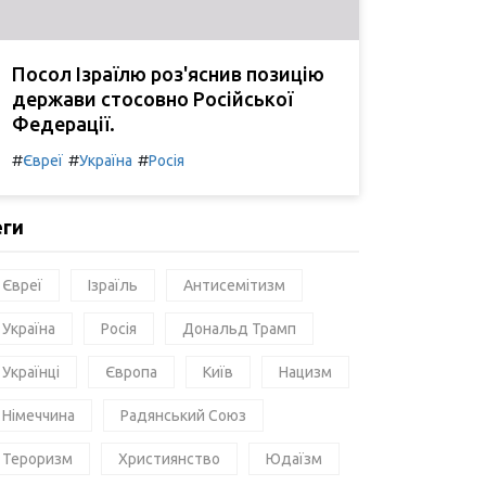
Посол Ізраїлю роз'яснив позицію
держави стосовно Російської
Федерації.
#
#
#
Євреї
Україна
Росія
еги
Євреї
Ізраїль
Антисемітизм
Україна
Росія
Дональд Трамп
Українці
Європа
Київ
Нацизм
Німеччина
Радянський Союз
Тероризм
Християнство
Юдаїзм