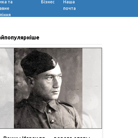
ика та
Бізнес
Наша
авне
почта
ління
айпопулярніше