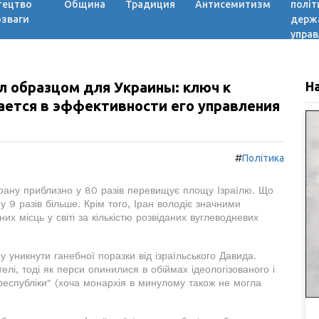
тецтво
Община
Традиция
Антисемитизм
політ
озваги
держ
управ
л образцом для Украины: ключ к
Н
ется в эффективности его управления
#
Політика
Ірану приблизно у 80 разів перевищує площу Ізраїлю. Що
 9 разів більше. Крім того, Іран володіє значними
х місць у світі за кількістю розвіданих вуглеводневих
 уникнути ганебної поразки від ізраїльського Давида.
лі, тоді як перси опинилися в обіймах ідеологізованого і
республіки" (хоча монархія в минулому також не могла