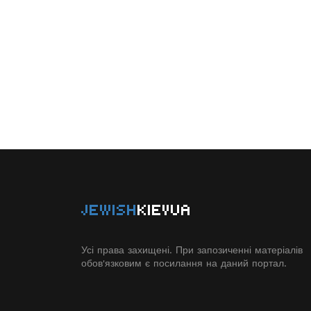
JEWISH
KIEVUA
Усі права захищені. При запозиченні матеріалів
обов'язковим є посилання на даний портал.