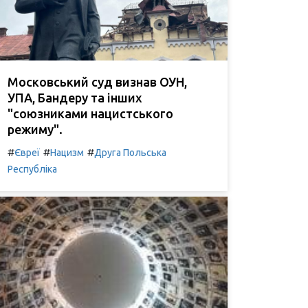
Московський суд визнав ОУН,
УПА, Бандеру та інших
"союзниками нацистського
режиму".
#
#
#
Євреї
Нацизм
Друга Польська
Республіка