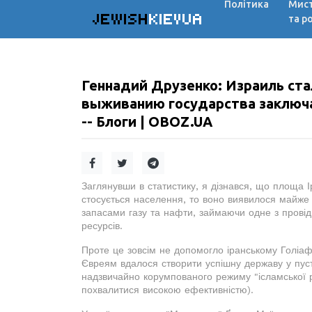
Політика
Мис
JEWISH
KIEVUA
та р
Геннадий Друзенко: Израиль ста
выживанию государства заключа
-- Блоги | OBOZ.UA
Заглянувши в статистику, я дізнався, що площа 
стосується населення, то воно виявилося майже у
запасами газу та нафти, займаючи одне з провідни
ресурсів.
Проте це зовсім не допомогло іранському Голіафу
Євреям вдалося створити успішну державу у пусте
надзвичайно корумпованого режиму "ісламської 
похвалитися високою ефективністю).