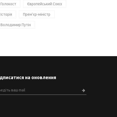
Голокост
Європейський Союз
Історія
Прем'єр-міністр
Володимир Путін
ідписатися на оновлення