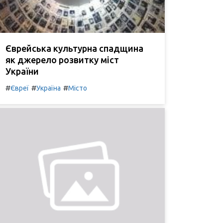
Єврейська культурна спадщина
як джерело розвитку міст
України
#
#
#
Євреї
Україна
Місто