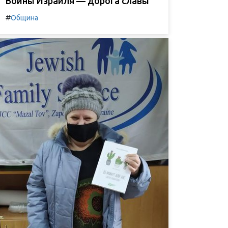
Воины Израиля — дорога славы
#
Община