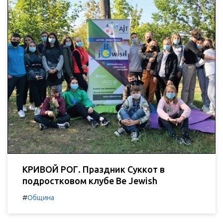
КРИВОЙ РОГ. Праздник Суккот в
подростковом клубе Be Jewish
#
Община