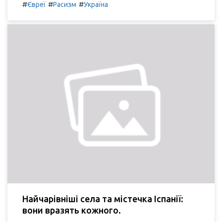
#
#
#
Євреї
Расизм
Україна
Найчарівніші села та містечка Іспанії:
вони вразять кожного.