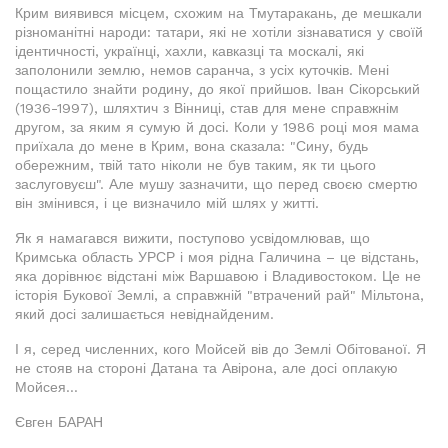
Крим виявився місцем, схожим на Тмутаракань, де мешкали
різноманітні народи: татари, які не хотіли зізнаватися у своїй
ідентичності, українці, хахли, кавказці та москалі, які
заполонили землю, немов саранча, з усіх куточків. Мені
пощастило знайти родину, до якої прийшов. Іван Сікорський
(1936-1997), шляхтич з Вінниці, став для мене справжнім
другом, за яким я сумую й досі. Коли у 1986 році моя мама
приїхала до мене в Крим, вона сказала: "Сину, будь
обережним, твій тато ніколи не був таким, як ти цього
заслуговуєш". Але мушу зазначити, що перед своєю смертю
він змінився, і це визначило мій шлях у житті.
Як я намагався вижити, поступово усвідомлював, що
Кримська область УРСР і моя рідна Галичина – це відстань,
яка дорівнює відстані між Варшавою і Владивостоком. Це не
історія Букової Землі, а справжній "втрачений рай" Мільтона,
який досі залишається невіднайденим.
І я, серед численних, кого Мойсей вів до Землі Обітованої. Я
не стояв на стороні Датана та Авірона, але досі оплакую
Мойсея...
Євген БАРАН