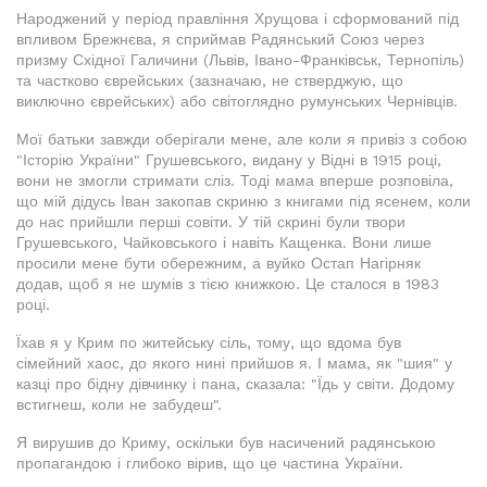
Народжений у період правління Хрущова і сформований під
впливом Брежнєва, я сприймав Радянський Союз через
призму Східної Галичини (Львів, Івано-Франківськ, Тернопіль)
та частково єврейських (зазначаю, не стверджую, що
виключно єврейських) або світоглядно румунських Чернівців.
Мої батьки завжди оберігали мене, але коли я привіз з собою
"Історію України" Грушевського, видану у Відні в 1915 році,
вони не змогли стримати сліз. Тоді мама вперше розповіла,
що мій дідусь Іван закопав скриню з книгами під ясенем, коли
до нас прийшли перші совіти. У тій скрині були твори
Грушевського, Чайковського і навіть Кащенка. Вони лише
просили мене бути обережним, а вуйко Остап Нагірняк
додав, щоб я не шумів з тією книжкою. Це сталося в 1983
році.
Їхав я у Крим по житейську сіль, тому, що вдома був
сімейний хаос, до якого нині прийшов я. І мама, як "шия" у
казці про бідну дівчинку і пана, сказала: "Їдь у світи. Додому
встигнеш, коли не забудеш".
Я вирушив до Криму, оскільки був насичений радянською
пропагандою і глибоко вірив, що це частина України.