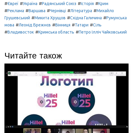
#
#
#
#
#
Євреї
Україна
Радянський Союз
Історія
Крим
#
#
#
#
#
Реклама
Варшава
Чернівці
Література
Михайло
#
#
#
Грушевський
Микита Хрущов
Східна Галичина
Румунська
#
#
#
#
мова
Леонід Брежнєв
Вінниця
Татари
Сіль
#
#
#
Владивосток
Кримська область
Петро Ілліч Чайковський
Читайте також