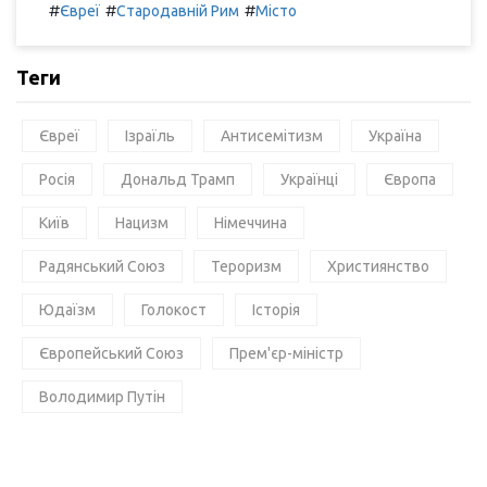
#
#
#
Євреї
Стародавній Рим
Місто
Теги
Євреї
Ізраїль
Антисемітизм
Україна
Росія
Дональд Трамп
Українці
Європа
Київ
Нацизм
Німеччина
Радянський Союз
Тероризм
Християнство
Юдаїзм
Голокост
Історія
Європейський Союз
Прем'єр-міністр
Володимир Путін