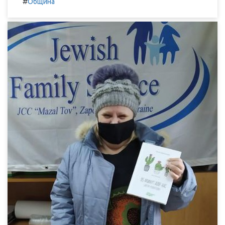
#
Община