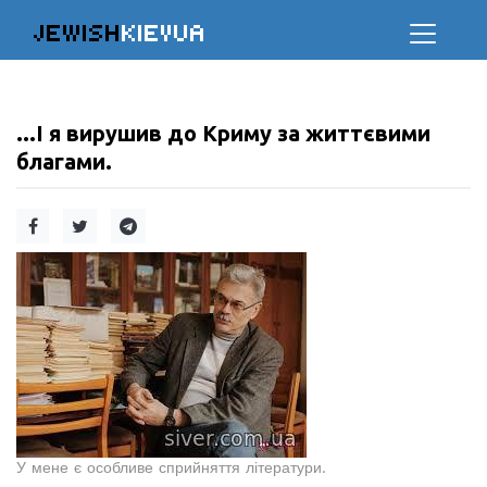
JEWISH
KIEVUA
...І я вирушив до Криму за життєвими
благами.
У мене є особливе сприйняття літератури.