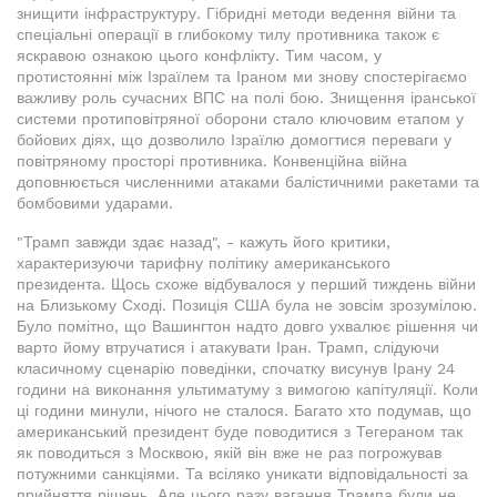
знищити інфраструктуру. Гібридні методи ведення війни та
спеціальні операції в глибокому тилу противника також є
яскравою ознакою цього конфлікту. Тим часом, у
протистоянні між Ізраїлем та Іраном ми знову спостерігаємо
важливу роль сучасних ВПС на полі бою. Знищення іранської
системи протиповітряної оборони стало ключовим етапом у
бойових діях, що дозволило Ізраїлю домогтися переваги у
повітряному просторі противника. Конвенційна війна
доповнюється численними атаками балістичними ракетами та
бомбовими ударами.
"Трамп завжди здає назад", - кажуть його критики,
характеризуючи тарифну політику американського
президента. Щось схоже відбувалося у перший тиждень війни
на Близькому Сході. Позиція США була не зовсім зрозумілою.
Було помітно, що Вашингтон надто довго ухвалює рішення чи
варто йому втручатися і атакувати Іран. Трамп, слідуючи
класичному сценарію поведінки, спочатку висунув Ірану 24
години на виконання ультиматуму з вимогою капітуляції. Коли
ці години минули, нічого не сталося. Багато хто подумав, що
американський президент буде поводитися з Тегераном так
як поводиться з Москвою, якій він вже не раз погрожував
потужними санкціями. Та всіляко уникати відповідальності за
прийняття рішень. Але цього разу вагання Трампа були не