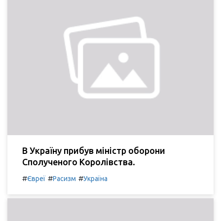
В Україну прибув міністр оборони
Сполученого Королівства.
#
#
#
Євреї
Расизм
Україна