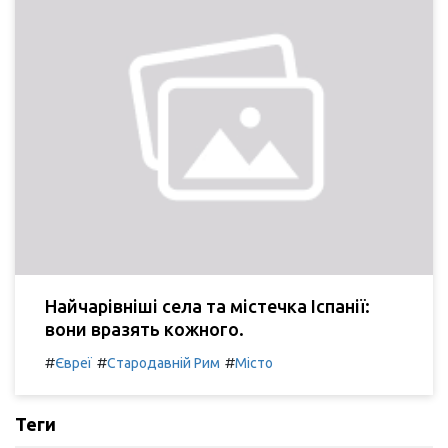
Найчарівніші села та містечка Іспанії:
вони вразять кожного.
#
#
#
Євреї
Стародавній Рим
Місто
Теги