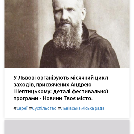
У Львові організують місячний цикл
заходів, присвячених Андрею
Шептицькому: деталі фестивальної
програми - Новини Твоє місто.
#
#
#
Євреї
Суспільство
Львівська міська рада