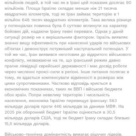
мільйонів людей, в той час як в Ірані цей показник досягає 90
мільйонів. Площа Ізраїлю складає менше ніж 21 тисяча
квадратних кілометрів, тоді як Іран займає територію в 1
мільйон 648 тисяч квадратних кілометрів. Така велика різниця
у потенціалах повинна була б суттєво вплинути на характер
бойових дій, надаючи Ірану певні переваги. Однак у даній
ситуації розмір не є вирішальним фактором. Ізраїль виявляє
значно вищу ефективність при нанесенні ударів по військових
об'єктах і демонструє потужніший наступальний потенціал. У
той же час, Іран виявився неготовим до відкритого військового
конфлікту, незважаючи на те, що іранський режим давно
прагне ліквідації єврейської державності і має досвід роботи
через численні проксі-сили в регіоні. Інше питання полягає в
тому, як вдається компенсувати відмінності в розмірах між
цими супротивниками. Частково відповідь криється в
економічних показниках, таких як ВВП і військові бюджети
обох країн. Попри невелику територію і чисельність
населення, економіка Ізраїлю перевищує іранську: 583
мільярди доларів проти 446 мільярдів за даними МВФ. На
2025 рік оборонний бюджет Ізраїлю оцінюється в 30,5
мільярда доларів США, тоді як бюджет Ірану складає близько
15,5 мільярда доларів.
Військово-технічна домінантність вимагає рішучих лідерів.