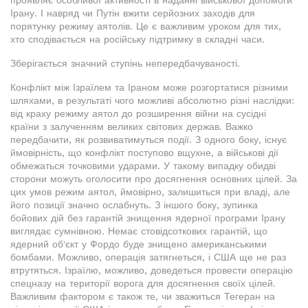
проявляє особливої активності в наданні військової допомоги
Ірану. І навряд чи Путін вжити серйозних заходів для
порятунку режиму аятолів. Це є важливим уроком для тих,
хто сподівається на російську підтримку в складні часи.
Зберігається значний ступінь непередбачуваності.
Конфлікт між Ізраїлем та Іраном може розгортатися різними
шляхами, в результаті чого можливі абсолютно різні наслідки:
від краху режиму аятол до розширення війни на сусідні
країни з залученням великих світових держав. Важко
передбачити, як розвиватимуться події. З одного боку, існує
ймовірність, що конфлікт поступово вщухне, а військові дії
обмежаться точковими ударами. У такому випадку обидві
сторони можуть оголосити про досягнення основних цілей. За
цих умов режим аятол, ймовірно, залишиться при владі, але
його позиції значно ослабнуть. З іншого боку, зупинка
бойових дій без гарантій знищення ядерної програми Ірану
виглядає сумнівною. Немає стовідсоткових гарантій, що
ядерний об'єкт у Фордо буде знищено американськими
бомбами. Можливо, операція затягнеться, і США ще не раз
втрутяться. Ізраїлю, можливо, доведеться провести операцію
спецназу на території ворога для досягнення своїх цілей.
Важливим фактором є також те, чи зважиться Тегеран на