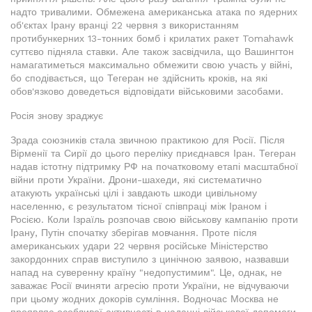
надто тривалими. Обмежена американська атака по ядерних
об'єктах Ірану вранці 22 червня з використанням
протибункерних 13-тонних бомб і крилатих ракет Tomahawk
суттєво підняла ставки. Але також засвідчила, що Вашингтон
намагатиметься максимально обмежити свою участь у війні,
бо сподівається, що Тегеран не здійснить кроків, на які
обов'язково доведеться відповідати військовими засобами.
Росія знову зраджує
Зрада союзників стала звичною практикою для Росії. Після
Вірменії та Сирії до цього переліку приєднався Іран. Тегеран
надав істотну підтримку РФ на початковому етапі масштабної
війни проти України. Дрони-шахеди, які систематично
атакують українські цілі і завдають шкоди цивільному
населенню, є результатом тісної співпраці між Іраном і
Росією. Коли Ізраїль розпочав свою військову кампанію проти
Ірану, Путін спочатку зберігав мовчання. Проте після
американських удари 22 червня російське Міністерство
закордонних справ виступило з цинічною заявою, назвавши
напад на суверенну країну "недопустимим". Це, однак, не
заважає Росії вчиняти агресію проти України, не відчуваючи
при цьому жодних докорів сумління. Водночас Москва не