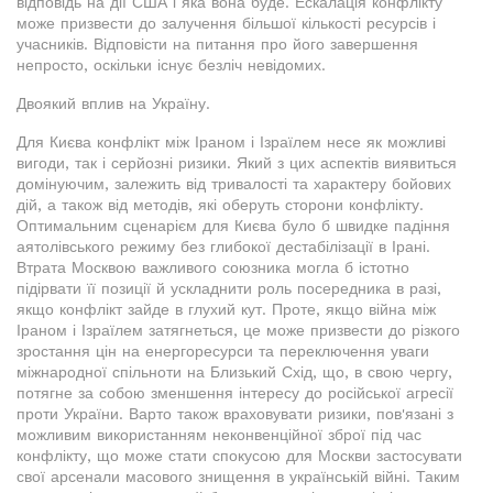
відповідь на дії США і яка вона буде. Ескалація конфлікту
може призвести до залучення більшої кількості ресурсів і
учасників. Відповісти на питання про його завершення
непросто, оскільки існує безліч невідомих.
Двоякий вплив на Україну.
Для Києва конфлікт між Іраном і Ізраїлем несе як можливі
вигоди, так і серйозні ризики. Який з цих аспектів виявиться
домінуючим, залежить від тривалості та характеру бойових
дій, а також від методів, які оберуть сторони конфлікту.
Оптимальним сценарієм для Києва було б швидке падіння
аятолівського режиму без глибокої дестабілізації в Ірані.
Втрата Москвою важливого союзника могла б істотно
підірвати її позиції й ускладнити роль посередника в разі,
якщо конфлікт зайде в глухий кут. Проте, якщо війна між
Іраном і Ізраїлем затягнеться, це може призвести до різкого
зростання цін на енергоресурси та переключення уваги
міжнародної спільноти на Близький Схід, що, в свою чергу,
потягне за собою зменшення інтересу до російської агресії
проти України. Варто також враховувати ризики, пов'язані з
можливим використанням неконвенційної зброї під час
конфлікту, що може стати спокусою для Москви застосувати
свої арсенали масового знищення в українській війні. Таким