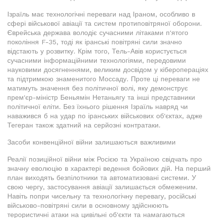
Ізраїль має технологічні переваги над Іраном, особливо в
сфері військової авіації та систем протиповітряної оборони.
Єврейська держава володіє сучасними літаками п'ятого
покоління F-35, тоді як іранські повітряні сили значно
відстають у розвитку. Крім того, Тель-Авів користується
сучасними інформаційними технологіями, передовими
науковими досягненнями, великим досвідом у кіберопераціях
та підтримкою знаменитого Моссаду. Проте ці переваги не
матимуть значення без політичної волі, яку демонструє
прем'єр-міністр Беньямін Нетаньягу та інші представники
політичної еліти. Без їхнього рішення Ізраїль навряд чи
наважився б на удар по іранських військових об'єктах, адже
Тегеран також здатний на серйозні контратаки.
Засоби конвенційної війни залишаються важливими
Реалії позиційної війни між Росією та Україною свідчать про
значну еволюцію в характері ведення бойових дій. На перший
план виходять безпілотники та автоматизовані системи. У
свою чергу, застосування авіації залишається обмеженим.
Навіть попри чисельну та технологічну перевагу, російські
військово-повітряні сили в основному здійснюють
терористичні атаки на цивільні об'єкти та намагаються