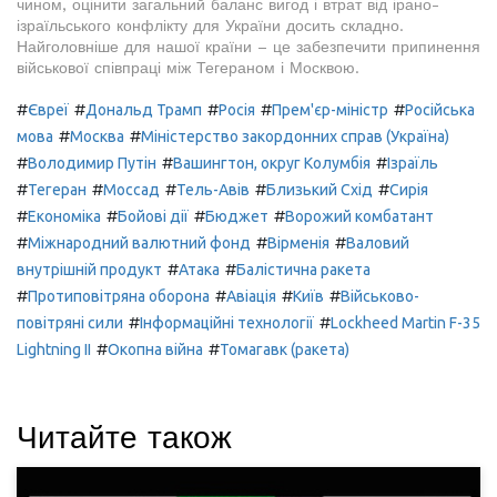
чином, оцінити загальний баланс вигод і втрат від ірано-
ізраїльського конфлікту для України досить складно.
Найголовніше для нашої країни – це забезпечити припинення
військової співпраці між Тегераном і Москвою.
#
#
#
#
#
Євреї
Дональд Трамп
Росія
Прем'єр-міністр
Російська
#
#
мова
Москва
Міністерство закордонних справ (Україна)
#
#
#
Володимир Путін
Вашингтон, округ Колумбія
Ізраїль
#
#
#
#
#
Тегеран
Моссад
Тель-Авів
Близький Схід
Сирія
#
#
#
#
Економіка
Бойові дії
Бюджет
Ворожий комбатант
#
#
#
Міжнародний валютний фонд
Вірменія
Валовий
#
#
внутрішній продукт
Атака
Балістична ракета
#
#
#
#
Протиповітряна оборона
Авіація
Київ
Військово-
#
#
повітряні сили
Інформаційні технології
Lockheed Martin F-35
#
#
Lightning II
Окопна війна
Томагавк (ракета)
Читайте також