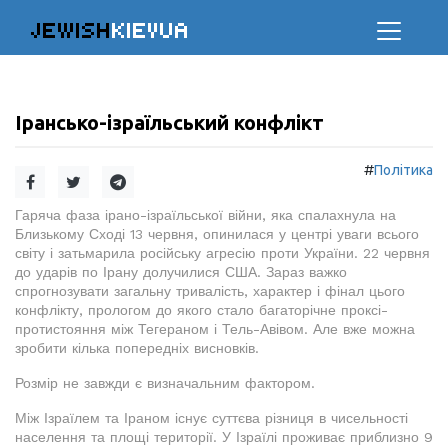
JEWISH
KIEVUA
Ірансько-ізраїльський конфлікт
#
Політика
Гаряча фаза ірано-ізраїльської війни, яка спалахнула на
Близькому Сході 13 червня, опинилася у центрі уваги всього
світу і затьмарила російську агресію проти України. 22 червня
до ударів по Ірану долучилися США. Зараз важко
спрогнозувати загальну тривалість, характер і фінал цього
конфлікту, прологом до якого стало багаторічне проксі-
протистояння між Тегераном і Тель-Авівом. Але вже можна
зробити кілька попередніх висновків.
Розмір не завжди є визначальним фактором.
Між Ізраїлем та Іраном існує суттєва різниця в чисельності
населення та площі території. У Ізраїлі проживає приблизно 9