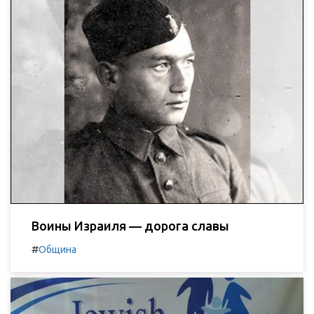
Воины Израиля — дорога славы
#
Община