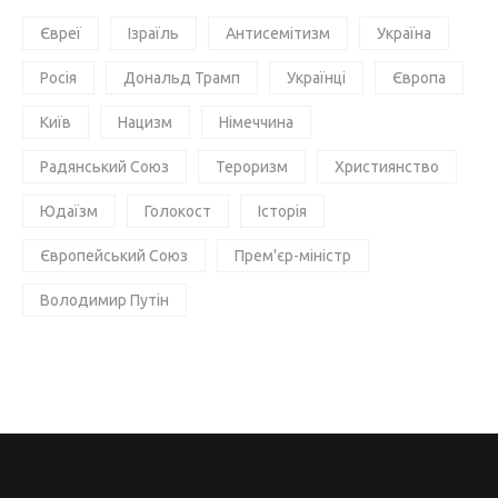
Євреї
Ізраїль
Антисемітизм
Україна
Росія
Дональд Трамп
Українці
Європа
Київ
Нацизм
Німеччина
Радянський Союз
Тероризм
Християнство
Юдаїзм
Голокост
Історія
Європейський Союз
Прем'єр-міністр
Володимир Путін