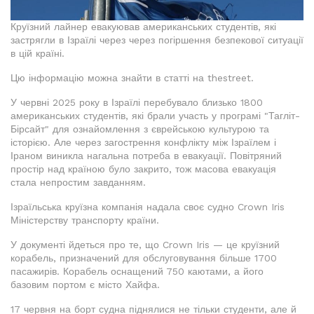
Круїзний лайнер евакуював американських студентів, які
застрягли в Ізраїлі через через погіршення безпекової ситуації
в цій країні.
Цю інформацію можна знайти в статті на thestreet.
У червні 2025 року в Ізраїлі перебувало близько 1800
американських студентів, які брали участь у програмі "Тагліт-
Бірсайт" для ознайомлення з єврейською культурою та
історією. Але через загострення конфлікту між Ізраїлем і
Іраном виникла нагальна потреба в евакуації. Повітряний
простір над країною було закрито, тож масова евакуація
стала непростим завданням.
Ізраїльська круїзна компанія надала своє судно Crown Iris
Міністерству транспорту країни.
У документі йдеться про те, що Crown Iris — це круїзний
корабель, призначений для обслуговування більше 1700
пасажирів. Корабель оснащений 750 каютами, а його
базовим портом є місто Хайфа.
17 червня на борт судна піднялися не тільки студенти, але й