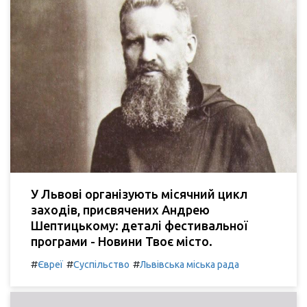
У Львові організують місячний цикл
заходів, присвячених Андрею
Шептицькому: деталі фестивальної
програми - Новини Твоє місто.
#
#
#
Євреї
Суспільство
Львівська міська рада