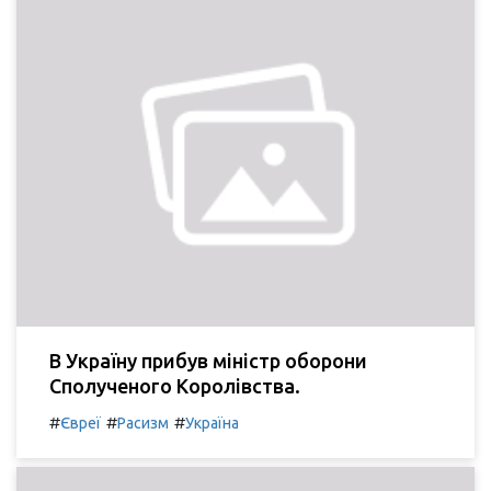
В Україну прибув міністр оборони
Сполученого Королівства.
#
#
#
Євреї
Расизм
Україна