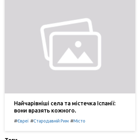
Найчарівніші села та містечка Іспанії:
вони вразять кожного.
#
#
#
Євреї
Стародавній Рим
Місто
Теги