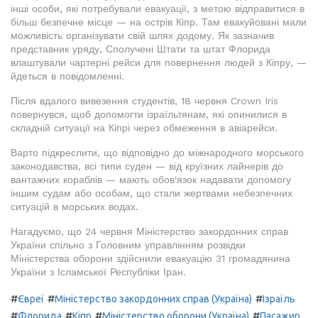
інші особи, які потребували евакуації, з метою відправитися в
більш безпечне місце — на острів Кіпр. Там евакуйовані мали
можливість організувати свій шлях додому. Як зазначив
представник уряду, Сполучені Штати та штат Флорида
влаштували чартерні рейси для повернення людей з Кіпру, —
йдеться в повідомленні.
Після вдалого вивезення студентів, 18 червня Crown Iris
повернувся, щоб допомогти ізраїльтянам, які опинилися в
складній ситуації на Кіпрі через обмеження в авіарейси.
Варто підкреслити, що відповідно до міжнародного морського
законодавства, всі типи суден — від круїзних лайнерів до
вантажних кораблів — мають обов'язок надавати допомогу
іншим судам або особам, що стали жертвами небезпечних
ситуацій в морських водах.
Нагадуємо, що 24 червня Міністерство закордонних справ
України спільно з Головним управлінням розвідки
Міністерства оборони здійснили евакуацію 31 громадянина
України з Ісламської Республіки Іран.
#
#
#
Євреї
Міністерство закордонних справ (Україна)
Ізраїль
#
#
#
#
Флорида
Кіпр
Міністерство оборони (Україна)
Пасажир