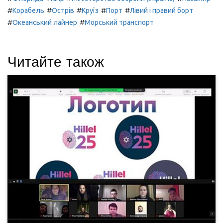
#
#
#
#
#
Корабель
Острів
Круїз
Порт
Лівий і правий борт
#
#
Океанський лайнер
Морський транспорт
Читайте також