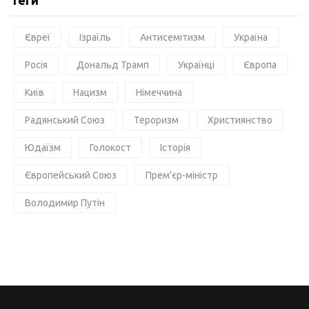
Євреї
Ізраїль
Антисемітизм
Україна
Росія
Дональд Трамп
Українці
Європа
Київ
Нацизм
Німеччина
Радянський Союз
Тероризм
Християнство
Юдаїзм
Голокост
Історія
Європейський Союз
Прем'єр-міністр
Володимир Путін