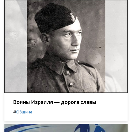
Воины Израиля — дорога славы
#
Община