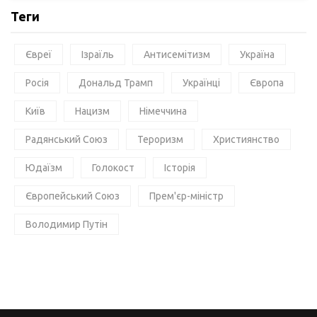
Теги
Євреї
Ізраїль
Антисемітизм
Україна
Росія
Дональд Трамп
Українці
Європа
Київ
Нацизм
Німеччина
Радянський Союз
Тероризм
Християнство
Юдаїзм
Голокост
Історія
Європейський Союз
Прем'єр-міністр
Володимир Путін