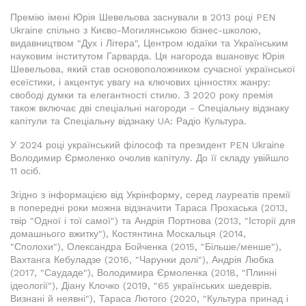
Премію імені Юрія Шевельова заснували в 2013 році PEN
Ukraine спільно з Києво-Могилянською бізнес-школою,
видавництвом "Дух і Літера", Центром юдаїки та Українським
науковим інститутом Гарварда. Ця нагорода вшановує Юрія
Шевельова, який став основоположником сучасної української
есеїстики, і акцентує увагу на ключових цінностях жанру:
свободі думки та елегантності стилю. З 2020 року премія
також включає дві спеціальні нагороди - Спеціальну відзнаку
капітули та Спеціальну відзнаку UA: Радіо Культура.
У 2024 році український філософ та президент PEN Ukraine
Володимир Єрмоленко очолив капітулу. До її складу увійшло
11 осіб.
Згідно з інформацією від Укрінформу, серед лауреатів премії
в попередні роки можна відзначити Тараса Прохаська (2013,
твір "Одної і тої самої") та Андрія Портнова (2013, "Історії для
домашнього вжитку"), Костянтина Москальця (2014,
"Сполохи"), Олександра Бойченка (2015, "Більше/менше"),
Вахтанга Кебуладзе (2016, "Чарунки долі"), Андрія Любка
(2017, "Саудаде"), Володимира Єрмоленка (2018, "Плинні
ідеології"), Діану Клочко (2019, "65 українських шедеврів.
Визнані й неявні"), Тараса Лютого (2020, "Культура принад і