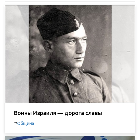
Воины Израиля — дорога славы
#
Община