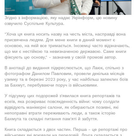
Згідно з інформацією, яку надає Укрінформ, цю новину
озвучило Суспільне Культура.
"Хоча ця книга носить назву на честь міста, насправді вона
присвячена людям. Для мене книги в даний момент є
основою, на якій все тримається. Іноземці часто відзначають,
що ми є нестійкою та невизначеною державою. Саме книги
фіксують цю основу," - зазначив у своїй промові автор.
В анотації до видання підкреслюється, що Лаюк, спільно з
фотографом Данилом Павловим, провели декілька місяців
узимку та в березні 2023 року, у час найбільш запеклих боїв
за Бахмут, перебуваючи поруч із військовими.
У підсумку цих подорожей з'явилася книга репортажів та
есеїв, яка розкриває повсякденність війни: чому солдати
відвідують манікюрні салони, як обираються позивні, які
непоправні втрати переживають люди, а також історію
Бахмута та складні питання пам'яті й забуття.
Книга складається з двох частин. Перша - це репортажі про
військових які воювали на передовій. Друга складається з