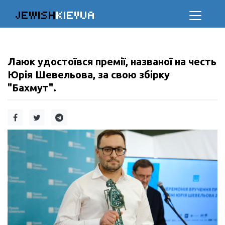
JEWISH
KIEVUA
Лаюк удостоївся премії, названої на честь
Юрія Шевельова, за свою збірку
"Бахмут".