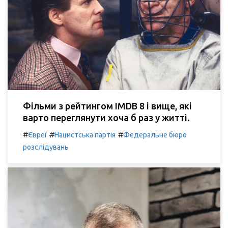
Фільми з рейтингом IMDB 8 і вище, які
варто переглянути хоча б раз у житті.
#
#
#
Євреї
Нацистська партія
Федеральне бюро
розслідувань