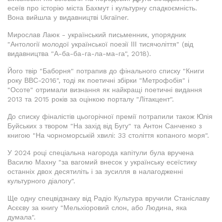
есеїв про історію міста Бахмут і культурну спадкоємність.
Вона вийшла у видавництві Ukraїner.
Мирослав Лаюк - український письменник, упорядник
"Антології молодої української поезії ІІІ тисячоліття" (від
видавництва "А-ба-ба-га-ла-ма-га", 2018).
Його твір "Баборня" потрапив до фінального списку "Книги
року ВВС-2016", тоді як поетичні збірки "Метрофобія" і
"Осоте" отримали визнання як найкращі поетичні видання
2013 та 2015 років за оцінкою порталу "Літакцент".
До списку фіналістів цьогорічної премії потрапили також Юлія
Буйських з твором "На захід від Бугу" та Антон Санченко з
книгою "На чорноморській хвилі: 33 століття копаного моря".
У 2024 році спеціальна нагорода капітули була вручена
Василю Махну "за вагомий внесок у українську есеїстику
останніх двох десятиліть і за зусилля в налагодженні
культурного діалогу".
Ще одну спецвідзнаку від Радіо Культура вручили Станіславу
Асєєву за книгу "Мельхіоровий слон, або Людина, яка
думала".