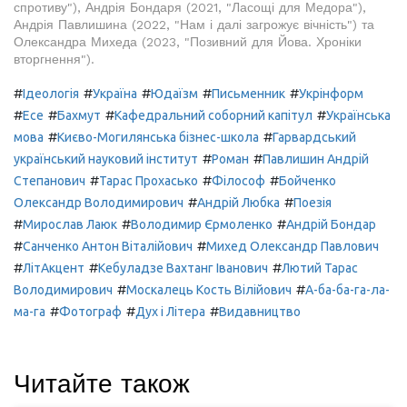
спротиву"), Андрія Бондаря (2021, "Ласощі для Медора"),
Андрія Павлишина (2022, "Нам і далі загрожує вічність") та
Олександра Михеда (2023, "Позивний для Йова. Хроніки
вторгнення").
#
#
#
#
#
Ідеологія
Україна
Юдаїзм
Письменник
Укрінформ
#
#
#
#
Есе
Бахмут
Кафедральний соборний капітул
Українська
#
#
мова
Києво-Могилянська бізнес-школа
Гарвардський
#
#
український науковий інститут
Роман
Павлишин Андрій
#
#
#
Степанович
Тарас Прохасько
Філософ
Бойченко
#
#
Олександр Володимирович
Андрій Любка
Поезія
#
#
#
Мирослав Лаюк
Володимир Єрмоленко
Андрій Бондар
#
#
Санченко Антон Віталійович
Михед Олександр Павлович
#
#
#
ЛітАкцент
Кебуладзе Вахтанг Іванович
Лютий Тарас
#
#
Володимирович
Москалець Кость Вілійович
А-ба-ба-га-ла-
#
#
#
ма-га
Фотограф
Дух і Літера
Видавництво
Читайте також