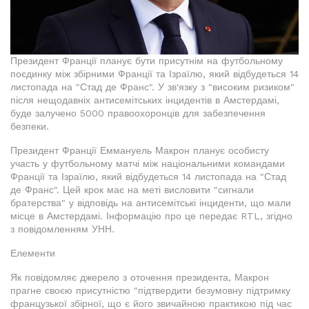
Президент Франції планує бути присутнім на футбольному
поєдинку між збірними Франції та Ізраїлю, який відбудеться 14
листопада на "Стад де Франс". У зв'язку з "високим ризиком"
після нещодавніх антисемітських інцидентів в Амстердамі,
буде залучено 5000 правоохоронців для забезпечення
безпеки.
Президент Франції Еммануель Макрон планує особисту
участь у футбольному матчі між національними командами
Франції та Ізраїлю, який відбудеться 14 листопада на "Стад
де Франс". Цей крок має на меті висловити "сигнали
братерства" у відповідь на антисемітські інциденти, що мали
місце в Амстердамі. Інформацію про це передає RTL, згідно
з повідомленням УНН.
Елементи
Як повідомляє джерело з оточення президента, Макрон
прагне своєю присутністю "підтвердити безумовну підтримку
французької збірної, що є його звичайною практикою під час