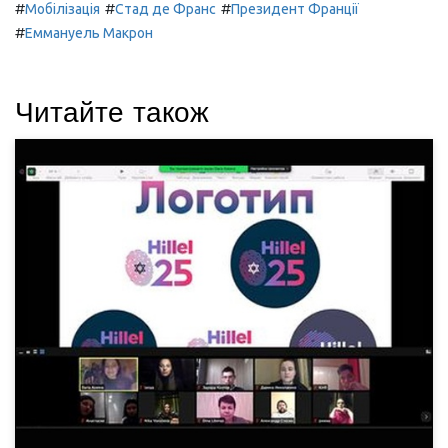
#
#
#
Мобілізація
Стад де Франс
Президент Франції
#
Еммануель Макрон
Читайте також