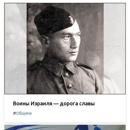
Воины Израиля — дорога славы
#
Община