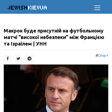
JEWISH
KIEVUA
Макрон буде присутній на футбольному
матчі "високої небезпеки" між Францією
та Ізраїлем | УНН
#
Спорт