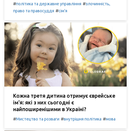
#
#
політика та державне управління
злочинність,
#
право та правосуддя
сім'я
Кожна третя дитина отримує єврейське
ім'я: які з них сьогодні є
найпоширенішими в Україні?
#
#
#
Мистецтво та розваги
внутрішня політика
мова