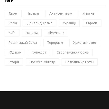
Теги
Євреї
Ізраїль
Антисемітизм
Україна
Росія
Дональд Трамп
Українці
Європа
Київ
Нацизм
Німеччина
Радянський Союз
Тероризм
Християнство
Юдаїзм
Голокост
Європейський Союз
Історія
Прем'єр-міністр
Володимир Путін