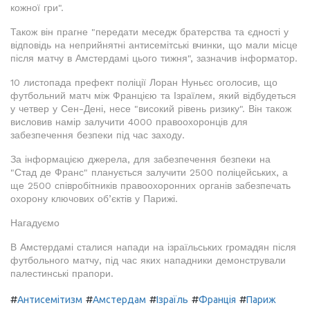
кожної гри".
Також він прагне "передати меседж братерства та єдності у
відповідь на неприйнятні антисемітські вчинки, що мали місце
після матчу в Амстердамі цього тижня", зазначив інформатор.
10 листопада префект поліції Лоран Нуньєс оголосив, що
футбольний матч між Францією та Ізраїлем, який відбудеться
у четвер у Сен-Дені, несе "високий рівень ризику". Він також
висловив намір залучити 4000 правоохоронців для
забезпечення безпеки під час заходу.
За інформацією джерела, для забезпечення безпеки на
"Стад де Франс" планується залучити 2500 поліцейських, а
ще 2500 співробітників правоохоронних органів забезпечать
охорону ключових об’єктів у Парижі.
Нагадуємо
В Амстердамі сталися напади на ізраїльських громадян після
футбольного матчу, під час яких нападники демонстрували
палестинські прапори.
#
#
#
#
#
Антисемітизм
Амстердам
Ізраїль
Франція
Париж