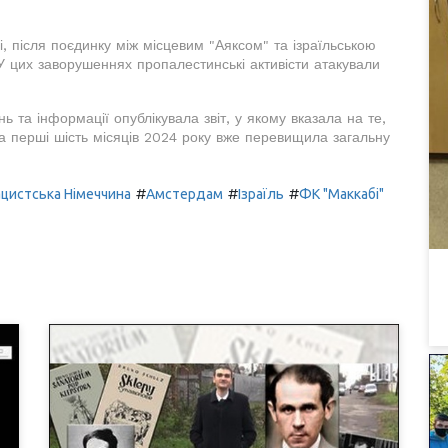
, після поєдинку між місцевим "Аяксом" та ізраїльською
У цих заворушеннях пропалестинські активісти атакували
ь та інформації опублікувала звіт, у якому вказала на те,
 за перші шість місяців 2024 року вже перевищила загальну
#
#
#
цистська Німеччина
Амстердам
Ізраїль
ФК "Маккабі"