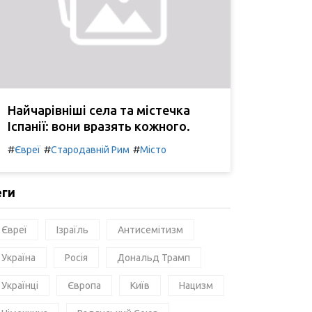
Найчарівніші села та містечка
Іспанії: вони вразять кожного.
#
#
#
Євреї
Стародавній Рим
Місто
еги
Євреї
Ізраїль
Антисемітизм
Україна
Росія
Дональд Трамп
Українці
Європа
Київ
Нацизм