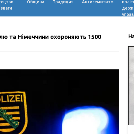
тецтво
Община
Традиция
Антисемитизм
політ
озваги
держ
управ
аїлю та Німеччини охороняють 1500
Н