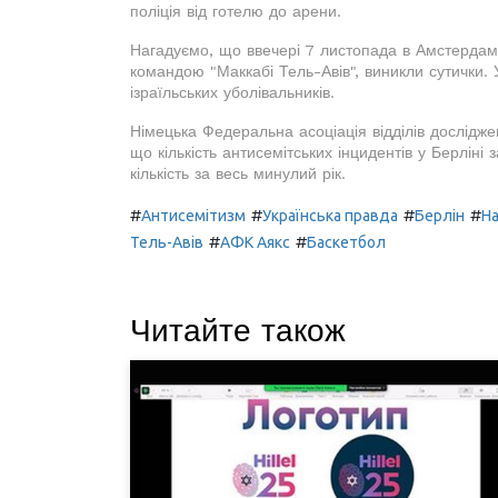
поліція від готелю до арени.
Нагадуємо, що ввечері 7 листопада в Амстердамі
командою "Маккабі Тель-Авів", виникли сутички. 
ізраїльських уболівальників.
Німецька Федеральна асоціація відділів досліджен
що кількість антисемітських інцидентів у Берліні
кількість за весь минулий рік.
#
#
#
#
Антисемітизм
Українська правда
Берлін
На
#
#
Тель-Авів
АФК Аякс
Баскетбол
Читайте також