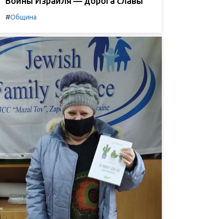
Воины Израиля — дорога славы
#
Община