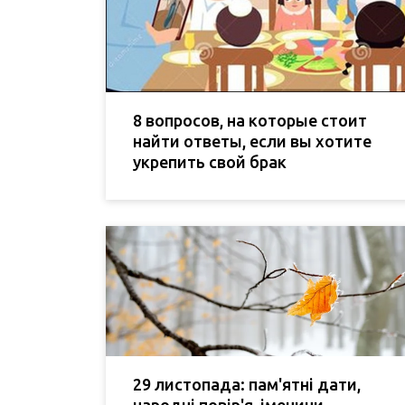
8 вопросов, на которые стоит
найти ответы, если вы хотите
укрепить свой брак
29 листопада: пам'ятні дати,
народні повір'я, іменини,