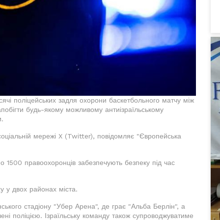
тисячі поліцейських задля охорони баскетбольного матчу між
запобігти будь-якому можливому антиізраїльському
.
ціальній мережі X (Twitter), повідомляє "Європейська
но 1500 правоохоронців забезпечують безпеку під час
у у двох районах міста.
ського стадіону "Убер Арена", де грає "Альба Берлін", а
очені поліцією. Ізраїльську команду також супроводжуватиме