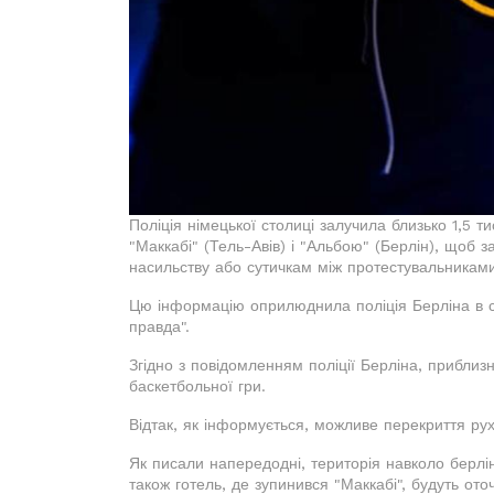
Поліція німецької столиці залучила близько 1,5 
"Маккабі" (Тель-Авів) і "Альбою" (Берлін), щоб 
насильству або сутичкам між протестувальниками
Цю інформацію оприлюднила поліція Берліна в со
правда".
Згідно з повідомленням поліції Берліна, приблиз
баскетбольної гри.
Відтак, як інформується, можливе перекриття рух
Як писали напередодні, територія навколо берлін
також готель, де зупинився "Маккабі", будуть от