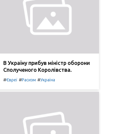
В Україну прибув міністр оборони
Сполученого Королівства.
#
#
#
Євреї
Расизм
Україна