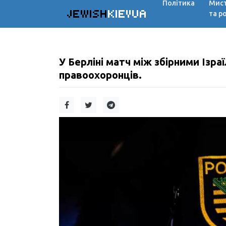
Політика
Мис
JEWISH
KIEVUA
та р
У Берліні матч між збірними Ізр
правоохоронців.