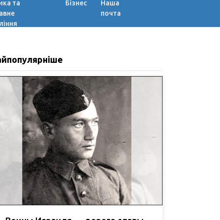
ика та
Бізнес
Наша
авне
почта
ління
айпопулярніше