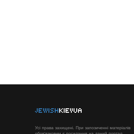
JEWISH
KIEVUA
Усі права захищені. При запозиченні матеріалів
обов'язковим є посилання на даний портал.