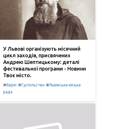
У Львові організують місячний
цикл заходів, присвячених
Андрею Шептицькому: деталі
фестивальної програми - Новини
Твоє місто.
#
#
#
Євреї
Суспільство
Львівська міська
рада