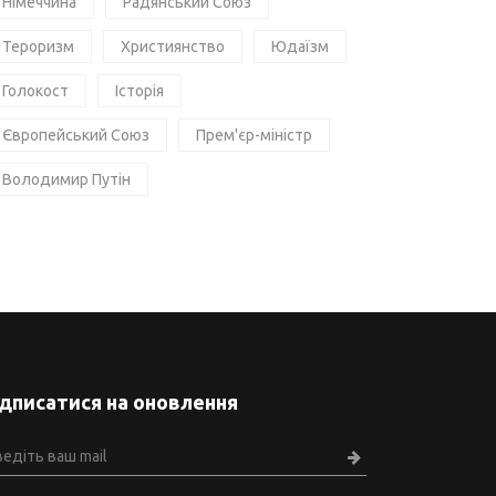
Німеччина
Радянський Союз
Тероризм
Християнство
Юдаїзм
Голокост
Історія
Європейський Союз
Прем'єр-міністр
Володимир Путін
ідписатися на оновлення