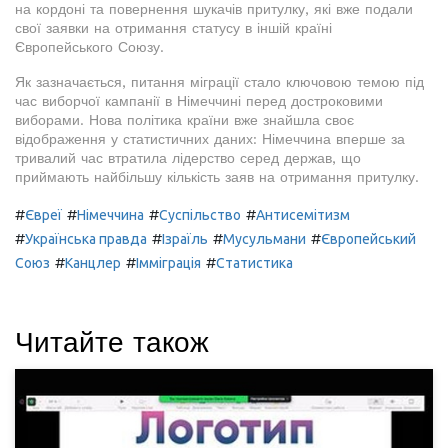
на кордоні та повернення шукачів притулку, які вже подали
свої заявки на отримання статусу в іншій країні
Європейського Союзу.
Як зазначається, питання міграції стало ключовою темою під
час виборчої кампанії в Німеччині перед достроковими
виборами. Нова політика країни вже знайшла своє
відображення у статистичних даних: Німеччина вперше за
тривалий час втратила лідерство серед держав, що
приймають найбільшу кількість заяв на отримання притулку.
#
#
#
#
Євреї
Німеччина
Суспільство
Антисемітизм
#
#
#
#
Українська правда
Ізраїль
Мусульмани
Європейський
#
#
#
Союз
Канцлер
Імміграція
Статистика
Читайте також