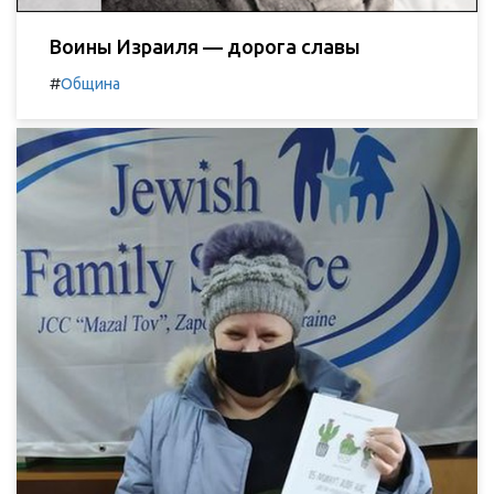
Воины Израиля — дорога славы
#
Община