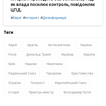
як влада посилює контроль, повідомляє
ЦПД.
#
#
#
Євреї
Інтернет
Дезінформація
Теги
Євреї
Ізраїль
Антисемітизм
Україна
Росія
Дональд Трамп
Українці
Європа
Київ
Нацизм
Німеччина
Радянський Союз
Тероризм
Християнство
Юдаїзм
Голокост
Європейський Союз
Історія
Прем'єр-міністр
Володимир Путін