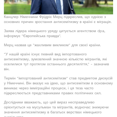
Канцлер Німеччини Фрідріх Мерц підкреслив, що однією з
основних причин зростання антисемітизму в країні є міграція.
Заява лідера німецького уряду цитується агентством dpa,
інформує "Європейська правда".
Мерц назвав це "жахливим викликом" для своєї країни.
"У нашій країні існує певний вид імпортованого
антисемітизму, зумовлений значною кількістю мігрантів, які
оселилися тут протягом останнього десятиліття," - зазначив
він.
Термін "імпортований антисемітизм" став предметом дискусій
у Німеччині. Він вказує на ідею, що антисемітизм в основному
виникає через імміграційні процеси, і ця теза часто
підкреслюється представниками правих політичних сил.
Дослідники вважають, що цей вираз несправедливо
орієнтується на мусульман та мігрантів, водночас знижуючи
значення антисемітизму в багатьох верствах німецького