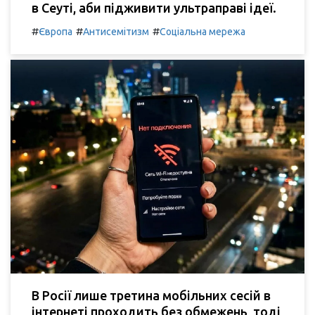
в Сеуті, аби підживити ультраправі ідеї.
#
#
#
Європа
Антисемітизм
Соціальна мережа
В Росії лише третина мобільних сесій в
інтернеті проходить без обмежень, тоді