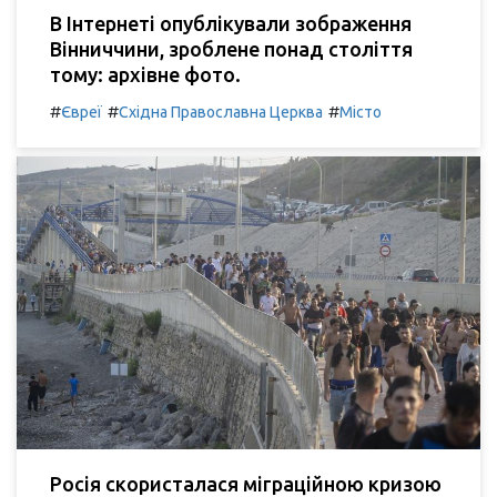
В Інтернеті опублікували зображення
Вінниччини, зроблене понад століття
тому: архівне фото.
#
#
#
Євреї
Східна Православна Церква
Місто
Росія скористалася міграційною кризою