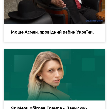
Моше Асман, провідний рабин України.
Як Мерц обіграв Трампа - Данилюк-