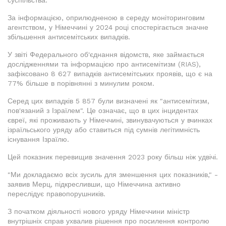
суспільства.
За інформацією, оприлюдненою в середу моніторинговим
агентством, у Німеччині у 2024 році спостерігається значне
збільшення антисемітських випадків.
У звіті Федерального об'єднання відомств, яке займається
дослідженнями та інформацією про антисемітизм (RIAS),
зафіксовано 8 627 випадків антисемітських проявів, що є на
77% більше в порівнянні з минулим роком.
Серед цих випадків 5 857 були визначені як "антисемітизм,
пов'язаний з Ізраїлем". Це означає, що в цих інцидентах
євреї, які проживають у Німеччині, звинувачуються у вчинках
ізраїльського уряду або ставиться під сумнів легітимність
існування Ізраїлю.
Цей показник перевищив значення 2023 року більш ніж удвічі.
"Ми докладаємо всіх зусиль для зменшення цих показників," -
заявив Мерц, підкресливши, що Німеччина активно
переслідує правопорушників.
З початком діяльності нового уряду Німеччини міністр
внутрішніх справ ухвалив рішення про посилення контролю