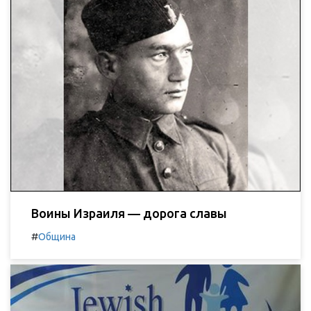
Воины Израиля — дорога славы
#
Община