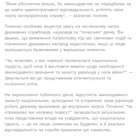
"Вони абсолютно вільно, бо законодавство не передбачає за
це навіть адміністративної відповідальності, роблять свою
чорну антиукраїнську справу", -- зазначає політик.
Томенко особливо акцентує увагу на численному загоні
державних службовців, науковців та "почесних" діячів. Він
вважає, що виявлення патріотизму під час святкових подій та
отримання державних нагород недостатньо, якщо ці люди
залишаються безмовними у вирішальні моменти.
"Чи, можливо, у вас нарешті прокинулася національна
гордість, щоб хоча б висловити вимоги щодо необхідності
законодавчого визнання та захисту українців у часи війни?" —
звертається він до представників інтелектуальної та
політичної еліти.
На переконання публічного діяча, відсутність законодавчого
захисту національних, культурних та історичних прав українців
робить державу вразливою до внутрішніх загроз. Питання "Чи
отримаємо ми належну повагу?" залишається актуальним,
поки представники влади не усвідомлять, що національна
гідність — це не лише символіка на будівлях, а й реальна
відповідальність за спроби принизити цю символіку.