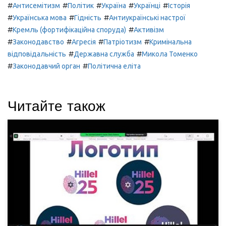
#
#
#
#
#
Антисемітизм
Політик
Україна
Українці
Історія
#
#
#
Українська мова
Гідність
Антиукраїнські настрої
#
#
Кремль (фортифікаційна споруда)
Активізм
#
#
#
#
Законодавство
Агресія
Патріотизм
Кримінальна
#
#
відповідальність
Державна служба
Микола Томенко
#
#
Законодавчий орган
Політична еліта
Читайте також