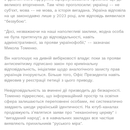
великого вторгнення. Там чітко проголосили: українці -- не
суб'єкт, мова -- не мова, а історія вигадана. Україна відповіла
на це законодавчо лише у 2023 році, але відповідь виявилася
"беззубою".
"Досі, незважаючи на наші наполегливі заклики, жодна особа
не була притягнута до відповідальності, навіть
адміністративної, за прояви українофобії," -- зазначає
Микола Томенко.
Він наголошує на дивній вибірковості влади: поки за прояви
антисемітизму підписано закон про кримінальну
відповідальність, ініціативи щодо аналогічного захисту прав
українців ігноруються. Більше того, Офіс Президента навіть
відмовив у реєстрації петиції з цього приводу.
Невідповідальність за вчинені дії призводить до безкарності.
Томенко підкреслює, що інформаційний простір та освітня
сфера залишаються переповнені особами, які систематично
завдають шкоди українській ідентичності. На ютуб-каналах
продовжують з’являтися заяви про "неканонічну церкву" і
"вигаданий народ", а в навчальних закладах все частіше
виявляють прихильників "руського міра".