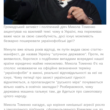
Громадський активіст і політичний діяч Микола Томенко
акцентував на важливій темі: чому в Україні, яка переживає
важкі часи за свою самобутність, досі існує можливість
безкарно поширювати українофобські ідеї?
Минуло вже кілька років відтоді, як путін видав свою статтю-
маніфест, де назвав Україну "штучною державою". Проте, як
виявилося, боротися з подібними випадами всередині нашої
країни юридично майже неможливо. Микола Томенко б'є на
сполох: незважаючи на офіційне визначення терміну
"українофобія" в законі, реальної відповідальності за неї не
існує. Чому петиції про захист української гідності
відхиляються, а пропагандисти "руського міра" почуваються
вільно навіть в освітніх закладах? Розбираємося, чому
державна машина гальмує там, де йдеться про самоповагу
цілого народу.
Микола Томенко нагадує, що коріння нинішньої агресії росло
з ідеологічного підґрунтя, сформульованого Кремлем ще до