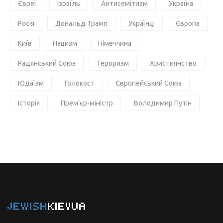
Євреї
Ізраїль
Антисемітизм
Україна
Росія
Дональд Трамп
Українці
Європа
Київ
Нацизм
Німеччина
Радянський Союз
Тероризм
Християнство
Юдаїзм
Голокост
Європейський Союз
Історія
Прем'єр-міністр
Володимир Путін
JEWISH
KIEVUA