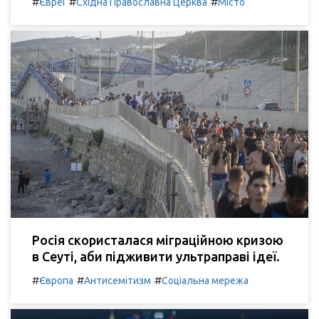
#
#
#
Євреї
Східна Православна Церква
Місто
Росія скористалася міграційною кризою
в Сеуті, аби підживити ультраправі ідеї.
#
#
#
Європа
Антисемітизм
Соціальна мережа