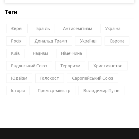
Теги
Євреї
Ізраїль
Антисемітизм
Україна
Росія
Дональд Трамп
Українці
Європа
Київ
Нацизм
Німеччина
Радянський Союз
Тероризм
Християнство
Юдаїзм
Голокост
Європейський Союз
Історія
Прем'єр-міністр
Володимир Путін