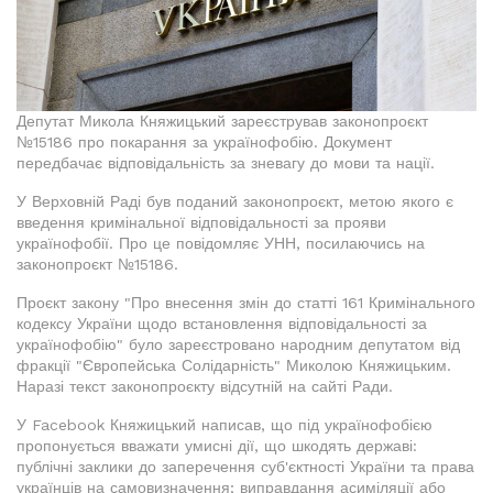
Депутат Микола Княжицький зареєстрував законопроєкт
№15186 про покарання за українофобію. Документ
передбачає відповідальність за зневагу до мови та нації.
У Верховній Раді був поданий законопроєкт, метою якого є
введення кримінальної відповідальності за прояви
українофобії. Про це повідомляє УНН, посилаючись на
законопроєкт №15186.
Проєкт закону "Про внесення змін до статті 161 Кримінального
кодексу України щодо встановлення відповідальності за
українофобію" було зареєстровано народним депутатом від
фракції "Європейська Солідарність" Миколою Княжицьким.
Наразі текст законопроєкту відсутній на сайті Ради.
У Facebook Княжицький написав, що під українофобією
пропонується вважати умисні дії, що шкодять державі:
публічні заклики до заперечення суб'єктності України та права
українців на самовизначення; виправдання асиміляції або