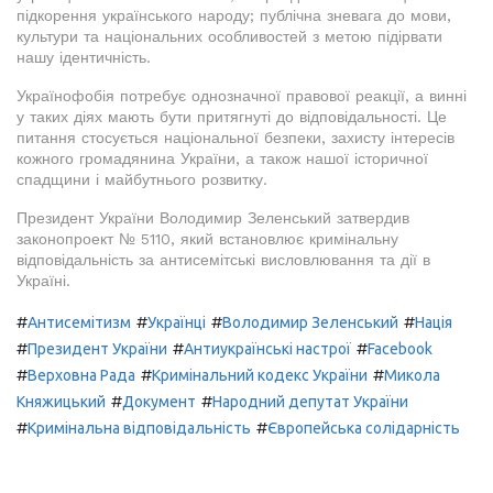
підкорення українського народу; публічна зневага до мови,
культури та національних особливостей з метою підірвати
нашу ідентичність.
Українофобія потребує однозначної правової реакції, а винні
у таких діях мають бути притягнуті до відповідальності. Це
питання стосується національної безпеки, захисту інтересів
кожного громадянина України, а також нашої історичної
спадщини і майбутнього розвитку.
Президент України Володимир Зеленський затвердив
законопроект № 5110, який встановлює кримінальну
відповідальність за антисемітські висловлювання та дії в
Україні.
#
#
#
#
Антисемітизм
Українці
Володимир Зеленський
Нація
#
#
#
Президент України
Антиукраїнські настрої
Facebook
#
#
#
Верховна Рада
Кримінальний кодекс України
Микола
#
#
Княжицький
Документ
Народний депутат України
#
#
Кримінальна відповідальність
Європейська солідарність