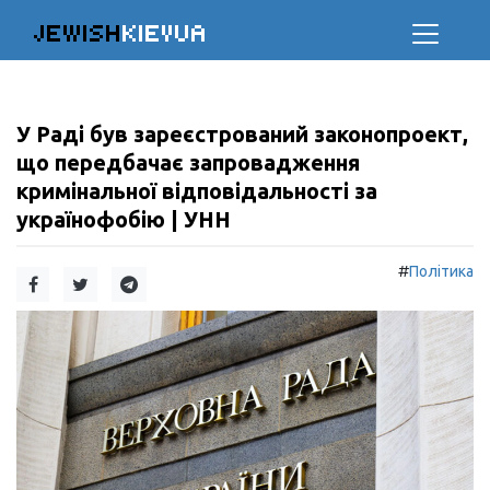
JEWISH
KIEVUA
У Раді був зареєстрований законопроект,
що передбачає запровадження
кримінальної відповідальності за
українофобію | УНН
#
Політика