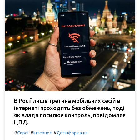
В Росії лише третина мобільних сесій в
інтернеті проходить без обмежень, тоді
як влада посилює контроль, повідомляє
ЦПД.
#
#
#
Євреї
Інтернет
Дезінформація