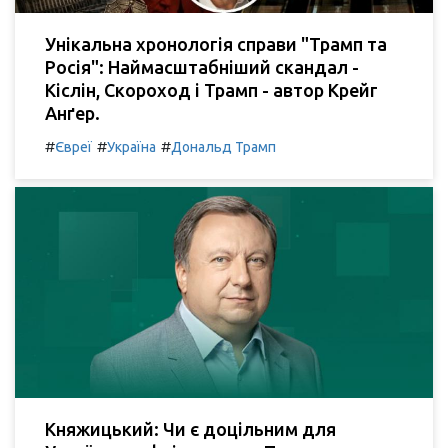
Унікальна хронологія справи "Трамп та
Росія": Наймасштабніший скандал -
Кіслін, Скороход і Трамп - автор Крейг
Анґер.
#
#
#
Євреї
Україна
Дональд Трамп
Княжицький: Чи є доцільним для