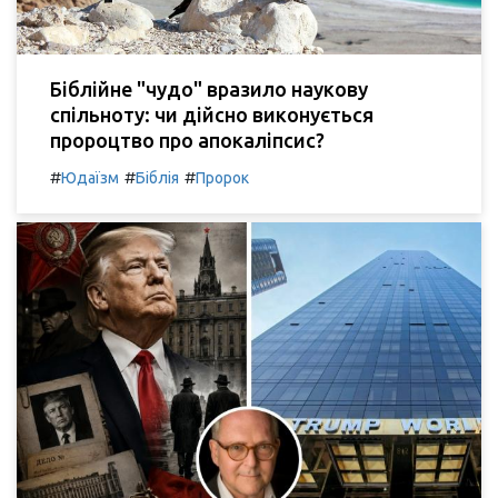
Біблійне "чудо" вразило наукову
спільноту: чи дійсно виконується
пророцтво про апокаліпсис?
#
#
#
Юдаїзм
Біблія
Пророк