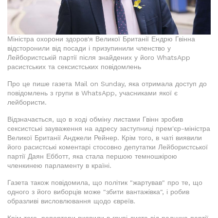
Міністра охорони здоров'я Великої Британії Ендрю Гвінна
відсторонили від посади і призупинили членство у
Лейбористській партії після знайдених у його WhatsApp
расистських та сексистських повідомлень
Про це пише газета Mail on Sunday, яка отримала доступ до
повідомлень з групи в WhatsApp, учасниками якої є
лейбористи.
Відзначається, що в ході обміну листами Гвінн зробив
сексистські зауваження на адресу заступниці прем'єр-міністра
Великої Британії Анджели Рейнер. Крім того, в чаті виявили
його расистські коментарі стосовно депутатки Лейбористської
партії Даян Ебботт, яка стала першою темношкірою
членкинею парламенту в країні.
Газета також повідомила, що політик "жартував" про те, що
одного з його виборців може "збити вантажівка", і робив
образливі висловлювання щодо євреїв.