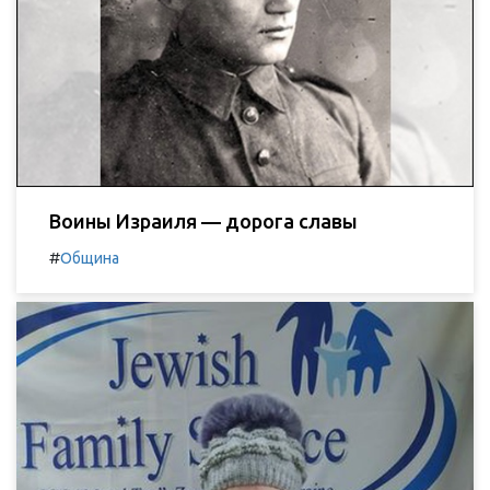
Воины Израиля — дорога славы
#
Община