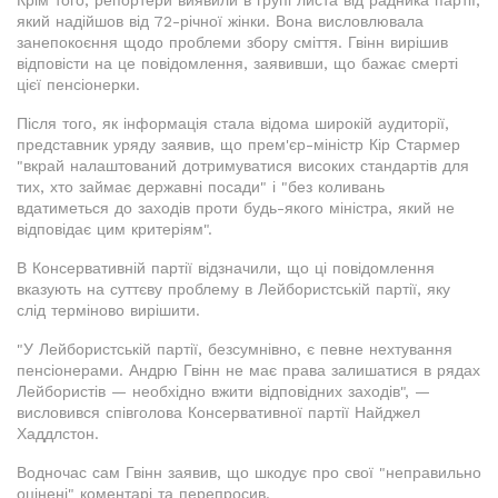
Крім того, репортери виявили в групі листа від радника партії,
який надійшов від 72-річної жінки. Вона висловлювала
занепокоєння щодо проблеми збору сміття. Гвінн вирішив
відповісти на це повідомлення, заявивши, що бажає смерті
цієї пенсіонерки.
Після того, як інформація стала відома широкій аудиторії,
представник уряду заявив, що прем'єр-міністр Кір Стармер
"вкрай налаштований дотримуватися високих стандартів для
тих, хто займає державні посади" і "без коливань
вдатиметься до заходів проти будь-якого міністра, який не
відповідає цим критеріям".
В Консервативній партії відзначили, що ці повідомлення
вказують на суттєву проблему в Лейбористській партії, яку
слід терміново вирішити.
"У Лейбористській партії, безсумнівно, є певне нехтування
пенсіонерами. Андрю Гвінн не має права залишатися в рядах
Лейбористів — необхідно вжити відповідних заходів", —
висловився співголова Консервативної партії Найджел
Хаддлстон.
Водночас сам Гвінн заявив, що шкодує про свої "неправильно
оцінені" коментарі та перепросив.