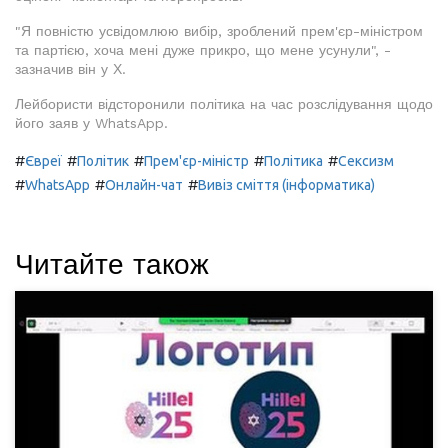
"Я повністю усвідомлюю вибір, зроблений прем'єр-міністром
та партією, хоча мені дуже прикро, що мене усунули", -
зазначив він у Х.
Лейбористи відсторонили політика на час розслідування щодо
його заяв у WhatsApp.
#
#
#
#
#
Євреї
Політик
Прем'єр-міністр
Політика
Сексизм
#
#
#
WhatsApp
Онлайн-чат
Вивіз сміття (інформатика)
Читайте також