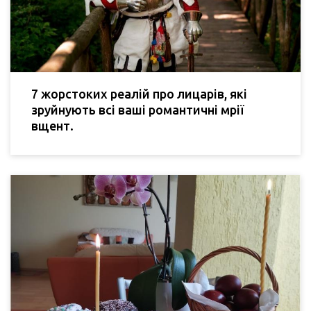
7 жорстоких реалій про лицарів, які
зруйнують всі ваші романтичні мрії
вщент.