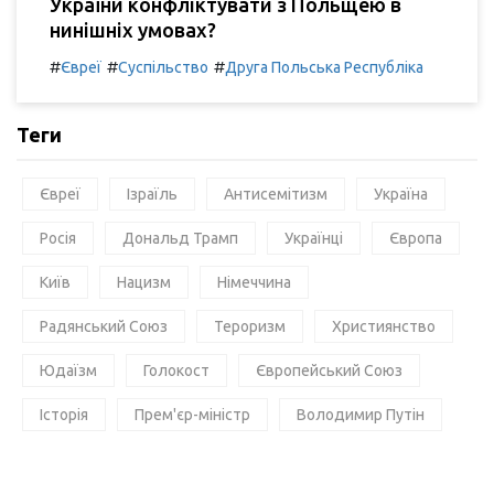
України конфліктувати з Польщею в
нинішніх умовах?
#
#
#
Євреї
Суспільство
Друга Польська Республіка
Теги
Євреї
Ізраїль
Антисемітизм
Україна
Росія
Дональд Трамп
Українці
Європа
Київ
Нацизм
Німеччина
Радянський Союз
Тероризм
Християнство
Юдаїзм
Голокост
Європейський Союз
Історія
Прем'єр-міністр
Володимир Путін