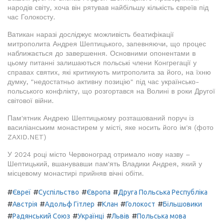
народів світу, хоча він рятував найбільшу кількість євреїв під
час Голокосту.
Ватикан наразі досліджує можливість беатифікації
митрополита Андрея Шептицького, запевняючи, що процес
наближається до завершення. Основними опонентами в
цьому питанні залишаються польські члени Конгрегації у
справах святих, які критикують митрополита за його, на їхню
думку, "недостатньо активну позицію" під час українсько-
польського конфлікту, що розгортався на Волині в роки Другої
світової війни.
Пам'ятник Андрею Шептицькому розташований поруч із
василіанським монастирем у місті, яке носить його ім'я (фото
ZAXID.NET)
У 2024 році місто Червоноград отримало нову назву –
Шептицький, вшанувавши пам'ять Владики Андрея, який у
місцевому монастирі прийняв вічні обіти.
#
#
#
#
Євреї
Суспільство
Європа
Друга Польська Республіка
#
#
#
#
#
Австрія
Адольф Гітлер
Клан
Голокост
Більшовики
#
#
#
#
Радянський Союз
Українці
Львів
Польська мова