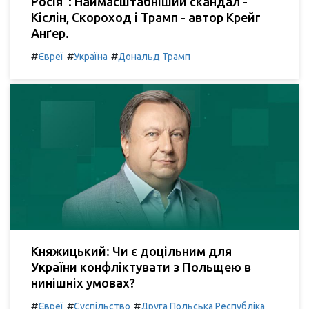
Росія": Наймасштабніший скандал -
Кіслін, Скороход і Трамп - автор Крейг
Анґер.
#
#
#
Євреї
Україна
Дональд Трамп
Княжицький: Чи є доцільним для
України конфліктувати з Польщею в
нинішніх умовах?
#
#
#
Євреї
Суспільство
Друга Польська Республіка