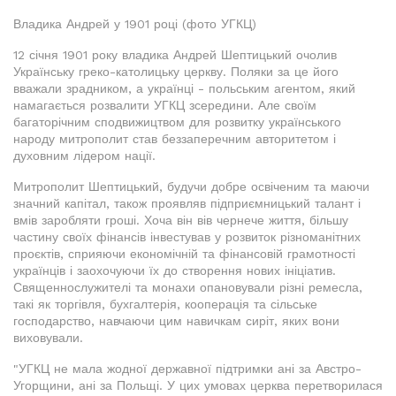
Владика Андрей у 1901 році (фото УГКЦ)
12 січня 1901 року владика Андрей Шептицький очолив
Українську греко-католицьку церкву. Поляки за це його
вважали зрадником, а українці - польським агентом, який
намагається розвалити УГКЦ зсередини. Але своїм
багаторічним сподвижицтвом для розвитку українського
народу митрополит став беззаперечним авторитетом і
духовним лідером нації.
Митрополит Шептицький, будучи добре освіченим та маючи
значний капітал, також проявляв підприємницький талант і
вмів заробляти гроші. Хоча він вів чернече життя, більшу
частину своїх фінансів інвестував у розвиток різноманітних
проєктів, сприяючи економічній та фінансовій грамотності
українців і заохочуючи їх до створення нових ініціатив.
Священнослужителі та монахи опановували різні ремесла,
такі як торгівля, бухгалтерія, кооперація та сільське
господарство, навчаючи цим навичкам сиріт, яких вони
виховували.
"УГКЦ не мала жодної державної підтримки ані за Австро-
Угорщини, ані за Польщі. У цих умовах церква перетворилася