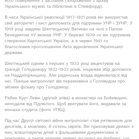
його повернення з заслання (зображення з архіву
Українського музею та бібліотеки в Стемфорді).
В часи Української революції 1917-1921 років він використав
свій авторитет і хист дипломата для підтримки УНР і ЗУНР. У
1919 році завдяки Шептицькому Ватикан на чолі з Папою
Бенедиктом XV визнав УНР. У березні 1939-го він підтримав
створення Карпатської України, а в червні 1941-го
благословив проголошення Акта відновлення Української
держави.
Шептицький одним з перших у 1933 році акцентував на
трагедії Голодомору 1932-1933 років, ініціював збір допомоги
на Наддніпрянщину. Але радянська влада відмовилася від
неї. Пізніше митрополит вів перемовини з Голлівудом про
зйомки фільму про Голодомор.
Рабин Курт Левін (другий зліва) в монастирі на Бойківщині,
неподалік від Підлютого. Щоб врятувати його, видавали за
монаха-студита (фото УГКЦ).
Під час Другої світової війни митрополит став рятівником для
десятків, а можливо, й сотень євреїв. Він приховував деяких з
них, влаштовуючи дітей з фальшивими документами в
притулках, а також залучав деяких до праці на фабриці, що