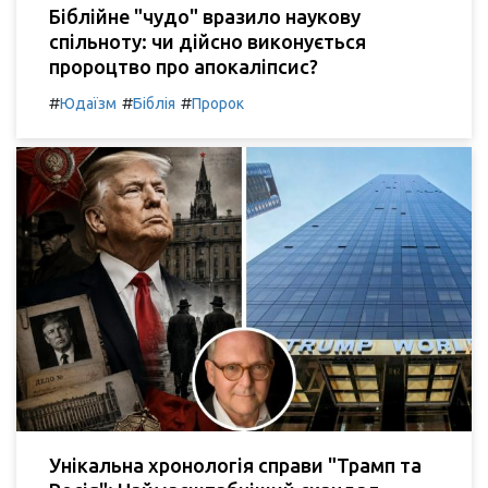
Біблійне "чудо" вразило наукову
спільноту: чи дійсно виконується
пророцтво про апокаліпсис?
#
#
#
Юдаїзм
Біблія
Пророк
Унікальна хронологія справи "Трамп та