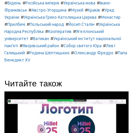
#
#
#
#
Відень
Російська імперія
Українська мова
Івано-
#
#
#
#
Франківськ
Австро-Угорщина
Музей
Краків
Уряд
#
#
України
Українська Греко-Католицька Церква
Монастир
#
#
#
#
Прилбичі
Польський народ
Йосип Сталін
Українська
#
#
Народна Республіка
Кооператив
Ягеллонський
#
#
університет
Ватикан
Український інститут національної
#
#
#
пам'яті
Яворівський район
Собор святого Юра
Лев І
#
#
#
Галицький
Родина Шептицьких
Олександр Фредро
Папа
Бенедикт XV
Читайте також