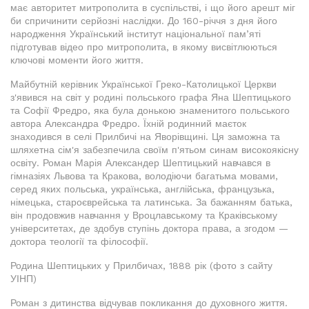
має авторитет митрополита в суспільстві, і що його арешт міг
би спричинити серйозні наслідки. До 160-річчя з дня його
народження Український інститут національної пам’яті
підготував відео про митрополита, в якому висвітлюються
ключові моменти його життя.
Майбутній керівник Української Греко-Католицької Церкви
з'явився на світ у родині польського графа Яна Шептицького
та Софії Фредро, яка була донькою знаменитого польського
автора Александра Фредро. Їхній родинний маєток
знаходився в селі Прилбичі на Яворівщині. Ця заможна та
шляхетна сім'я забезпечила своїм п'ятьом синам високоякісну
освіту. Роман Марія Александер Шептицький навчався в
гімназіях Львова та Кракова, володіючи багатьма мовами,
серед яких польська, українська, англійська, французька,
німецька, староєврейська та латинська. За бажанням батька,
він продовжив навчання у Вроцлавському та Краківському
університетах, де здобув ступінь доктора права, а згодом —
доктора теології та філософії.
Родина Шептицьких у Прилбичах, 1888 рік (фото з сайту
УІНП)
Роман з дитинства відчував покликання до духовного життя.