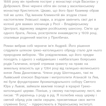
1888 року він прийняв постриг у монастирі отців Василіан у
Добромилі. Вічні чернечі обіти він склав у василіанському
монастирі Кристиполя. Цікаво, що його брат Казимир обрав
той же шлях. Під іменем Климентій він згодом стане
настоятелем Унівської лаври, а згодом закінчить свої дні в
колонії для важких злочинців у Росії - Владімірському
Централі, відомому завдяки російському шансону. Сім'ю ще
одного брата, Леона, розстріляли енкаведисти у 1939 році,
спаливши родинний маєток у Прилбичах.
Роман вибрав собі чернече ім'я Андрей. Його рішення
слідувати шляхом греко-католицького обряду стало для нього
природним вибором. "Він усвідомлював, що його предки
походять з одного з найдавніших і найбагатших боярських
родів Галичини, котрий отримав грамоту на право на
земельну власність ще у 1284 році від галицько-волинського
князя Лева Даниловича. Члени роду Шептицьких, такі як
Львівський єпископ Варлаам і митрополити Атанасій та Лев,
які були фундаторами Архикатедрального собору Святого
Юра у Львові, займали важливі позиції в ієрархії Греко-
католицької церкви. Пізніше, у своєму пастирському листі, він
писав: "Я українець з роду в рід. Я полюбив нашу церкву і
святий обряд усім своїм серцем, присвятивши своє життя
служінню Богу," - підкреслюють в Українському інституті.