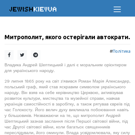
JEWISH
KIEVUA
Митрополит, якого остерігали автократи.
#
Політика
Владика Андрей Шептицький і далі є моральним орієнтиром
для українського народу.
29 липня 1865 року на світ з'явився Роман Марія Александер,
польський граф, який став яскравим символом українського
народу. Він взяв на себе керівництво Церквою, активізував
розвиток культури, мистецтва та музейної справи, навчав
українців самостійності в заробітку, а також рятував євреїв під
час Голокосту. Його велич духу викликала побоювання навіть
у більшовиків. Незважаючи на те, що митрополит Андрей
Шептицький зазнав заслання після Першої світової війни, під
час Другої світової війни, коли багатьох священників
переслідували, його оминули. Влада усвідомлювала, яку силу