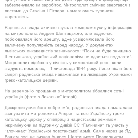
забезпечувало їм заробіток. Митрополит сміливо звертався з
листами до Сталіна і Гітлера, намагаючись зупинити
жорстокість.
Радянська влада активно шукала компрометуючу інформацію
на митрополита Андрея Шептицького, але водночас
побоювалася його арешту, адже усвідомлювала його
величезну популярність серед народу. У документах
львівських енкаведистів зазначалося: "Поки не буде знищено
Шептицького, український націоналізм не вдасться подолати".
Митрополит відійшов у вічність у символічний день, коли
згадують померлих, - 1 листопада 1944 року. Лише після його
смерті радянська влада наважилася на ліквідацію Української
греко-католицької церкви.
На церемонію прощання з митрополитом зібралися сотні
українців (фото з Локальної історії)
Дискредитуючи його добре ім’я, радянська влада намагалася
звинуватити митрополита Андрея та всю Українську греко-
католицьку церкву у співпраці з нацистським режимом,
інкримінуючи їм підтримку дивізії СС "Галичина" та участь у
"злочинах" Української повстанської армії. Саме через це Яд
Вашем досі не визнав Андрея Шептицького Праведником