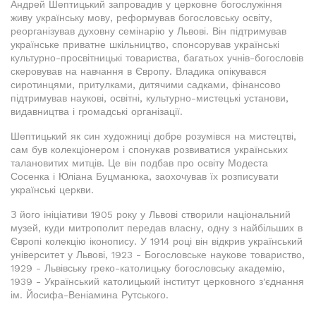
Андрей Шептицький запровадив у церковне богослужіння
живу українську мову, реформував богословську освіту,
реорганізував духовну семінарію у Львові. Він підтримував
українське приватне шкільництво, спонсорував українські
культурно-просвітницькі товариства, багатьох учнів-богословів
скеровував на навчання в Європу. Владика опікувався
сиротинцями, притулками, дитячими садками, фінансово
підтримував наукові, освітні, культурно-мистецькі установи,
видавництва і громадські організації.
Шептицький як син художниці добре розумівся на мистецтві,
сам був колекціонером і спонукав розвиватися українських
талановитих митців. Це він подбав про освіту Модеста
Сосенка і Юліана Буцманюка, заохочував їх розписувати
українські церкви.
З його ініціативи 1905 року у Львові створили національний
музей, куди митрополит передав власну, одну з найбільших в
Європі колекцію іконопису. У 1914 році він відкрив український
університет у Львові, 1923 - Богословське наукове товариство,
1929 - Львівську греко-католицьку богословську академію,
1939 - Український католицький інститут церковного з'єднання
ім. Йосифа-Веніамина Рутського.