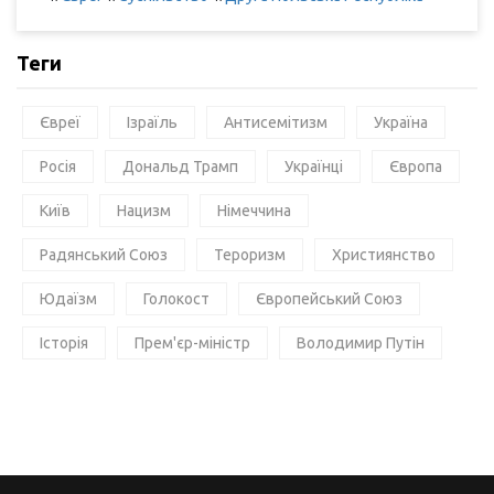
Теги
Євреї
Ізраїль
Антисемітизм
Україна
Росія
Дональд Трамп
Українці
Європа
Київ
Нацизм
Німеччина
Радянський Союз
Тероризм
Християнство
Юдаїзм
Голокост
Європейський Союз
Історія
Прем'єр-міністр
Володимир Путін