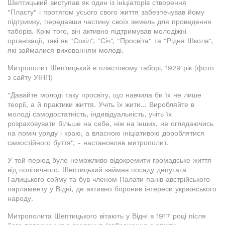
Шептицький виступав як один із ініціаторів створення
"Пласту" і протягом усього свого життя забезпечував йому
підтримку, передавши частину своїх земель для проведення
таборів. Крім того, він активно підтримував молодіжні
організації, такі як "Сокіл", "Січ", "Просвіта" та "Рідна Школа",
які займалися вихованням молоді.
Митрополит Шептицький в пластовому таборі, 1929 рік (фото
з сайту УІНП)
"Давайте молоді таку просвіту, що навчила би їх не лише
теорії, а й практики життя. Учіть їх жити... Виробляйте в
молоді самодостатність, індивідуальність, учіть їх
розраховувати більше на себе, ніж на інших, не оглядаючись
на поміч уряду і краю, а власною ініціативою дороблятися
самостійного буття", - настановляв митрополит.
У той період було неможливо відокремити громадське життя
від політичного. Шептицький займав посаду депутата
Галицького сойму та був членом Палати панів австрійського
парламенту у Відні, де активно боронив інтереси українського
народу.
Митрополита Шептицького вітають у Відні в 1917 році після