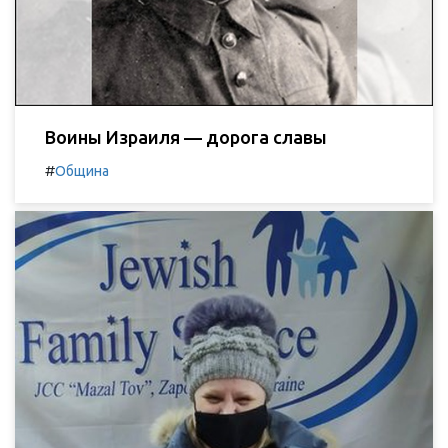
Воины Израиля — дорога славы
#
Община