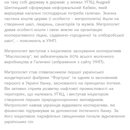
на таку собі державу в державі: у межах УГКЦ Андрей
Шептицький сформував неформальний Кабмін, який
вирішував нагальні господарські потреби галичан. Значна
частина коштів церкви (і особисто - митрополита) йшли на
створення шкіл, лікарень, санаторіїв та музеїв. Митрополит
давав особисті кошти і свою землю на організацію
кооперативного ліцею, садівничо-городничої та хліборобської
шкіл", - пояснюють в УІНП.
Митрополит виступив з ініціативою заснування кооперативів
"Маслосоюзу", які забезпечували 60% всього молочного
виробництва в Галичині (зображення з сайту УІНП).
Митрополит став співвласником першої української
кондитерської фабрики "Фортуна" та одним із засновників
першого в Україні банку, заснованого на принципах іпотеки.
Він активно сприяв розвитку нафтової промисловості на
територіях, що належать УГКЦ, і виступав ініціатором
створення перших природоохоронних заповідників.
Митрополит навчав українців відкривати кооперативи, які
фінансово підтримував за допомогою іпотечного банку. За
його ініціативою парафіяльні священники почали відновлення
українських сіл.