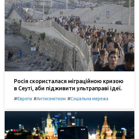
Росія скористалася міграційною кризою
в Сеуті, аби підживити ультраправі ідеї.
#
#
#
Європа
Антисемітизм
Соціальна мережа