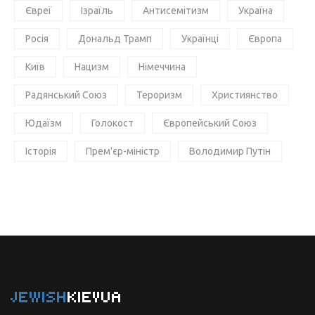
Євреї
Ізраїль
Антисемітизм
Україна
Росія
Дональд Трамп
Українці
Європа
Київ
Нацизм
Німеччина
Радянський Союз
Тероризм
Християнство
Юдаїзм
Голокост
Європейський Союз
Історія
Прем'єр-міністр
Володимир Путін
JEWISH
KIEVUA