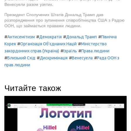
Венесуели разом узятих.
Президент Сполучених Штатів Дональд Трамп дав
розпорядження про зупинення співробітництва США з Радою
ООН, що займається правами людини.
#
#
#
#
Антисемітизм
Демократія
Дональд Трамп
Північна
#
#
Корея
Організація Об'єднаних Націй
Міністерство
#
#
закордонних справ (Україна)
Ізраїль
Права людини
#
#
#
#
Близький Схід
Дискримінація
Венесуела
Рада ООН з
прав людини
Читайте також