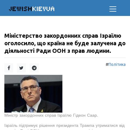
JEWISH
KIEVUA
Міністерство закордонних справ Ізраїлю
оголосило, що країна не буде залучена до
діяльності Ради ООН з прав людини.
#
Політика
Міністр закордонних справ Ізраїлю Гідеон Саар.
Ізраїль підтримує рішення президента Трампа утриматися від