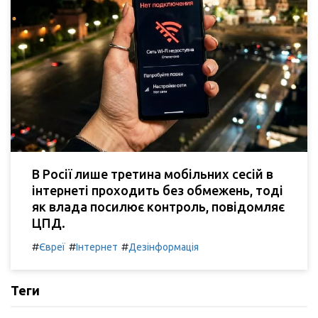
В Росії лише третина мобільних сесій в
інтернеті проходить без обмежень, тоді
як влада посилює контроль, повідомляє
ЦПД.
#
#
#
Євреї
Інтернет
Дезінформація
Теги