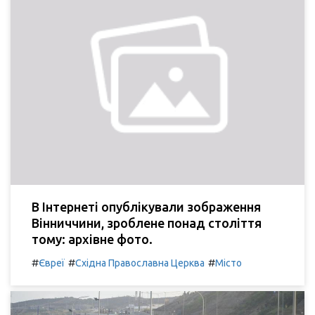
В Інтернеті опублікували зображення
Вінниччини, зроблене понад століття
тому: архівне фото.
#
#
#
Євреї
Східна Православна Церква
Місто