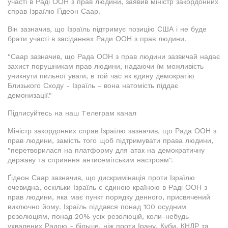
участі в Раді ООН з прав людини, заявив міністр закордонних
справ Ізраїлю Ґідеон Саар.
Він зазначив, що Ізраїль підтримує позицію США і не буде
брати участі в засіданнях Ради ООН з прав людини.
"Саар зазначив, що Рада ООН з прав людини зазвичай надає
захист порушникам прав людини, надаючи їм можливість
уникнути пильної уваги, в той час як єдину демократію
Близького Сходу - Ізраїль - вона натомість піддає
демонизації."
Підписуйтесь на наш Tелеграм канал
Міністр закордонних справ Ізраїлю зазначив, що Рада ООН з
прав людини, замість того щоб підтримувати права людини,
"перетворилася на платформу для атак на демократичну
державу та сприяння антисемітським настроям".
Ґідеон Саар зазначив, що дискримінація проти Ізраїлю
очевидна, оскільки Ізраїль є єдиною країною в Раді ООН з
прав людини, яка має пункт порядку денного, присвячений
виключно йому. Ізраїль піддався понад 100 осудним
резолюціям, понад 20% усіх резолюцій, коли-небудь
ухвалених Радою - більше, ніж проти Ірану, Куби, КНДР та