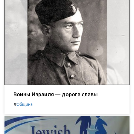
Воины Израиля — дорога славы
#
Община