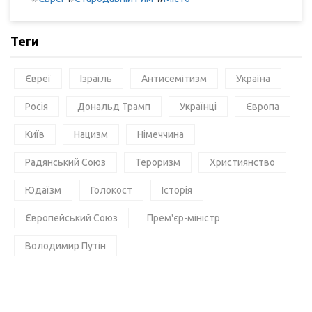
Теги
Євреї
Ізраїль
Антисемітизм
Україна
Росія
Дональд Трамп
Українці
Європа
Київ
Нацизм
Німеччина
Радянський Союз
Тероризм
Християнство
Юдаїзм
Голокост
Історія
Європейський Союз
Прем'єр-міністр
Володимир Путін