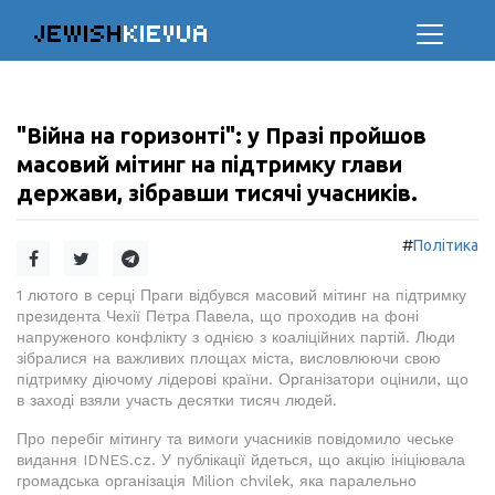
JEWISH
KIEVUA
"Війна на горизонті": у Празі пройшов
масовий мітинг на підтримку глави
держави, зібравши тисячі учасників.
#
Політика
1 лютого в серці Праги відбувся масовий мітинг на підтримку
президента Чехії Петра Павела, що проходив на фоні
напруженого конфлікту з однією з коаліційних партій. Люди
зібралися на важливих площах міста, висловлюючи свою
підтримку діючому лідерові країни. Організатори оцінили, що
в заході взяли участь десятки тисяч людей.
Про перебіг мітингу та вимоги учасників повідомило чеське
видання IDNES.cz. У публікації йдеться, що акцію ініціювала
громадська організація Milion chvilek, яка паралельно