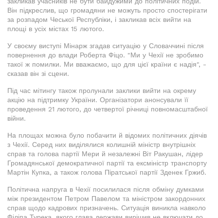
закликав учасників не бути байдужими до політичних подій.
Він підкреслив, що громадяни не можуть просто спостерігати
за розпадом Чеської Республіки, і закликав всіх вийти на
площі в усіх містах 15 лютого.
У своєму виступі Мінарж згадав ситуацію у Словаччині після
повернення до влади Роберта Фіцо. "Ми у Чехії не зробимо
такої ж помилки. Ми вважаємо, що для цієї країни є надія", -
сказав він зі сцени.
Під час мітингу також пролунали заклики вийти на окрему
акцію на підтримку України. Організатори анонсували її
проведення 21 лютого, до четвертої річниці повномасштабної
війни.
На площах можна було побачити й відомих політичних діячів
з Чехії. Серед них виділялися колишній міністр внутрішніх
справ та голова партії Мери й незалежні Віт Ракушан, лідер
Громадянської демократичної партії та ексміністр транспорту
Мартін Купка, а також голова Піратської партії Зденек Гржиб.
Політична напруга в Чехії посилилася після обміну думками
між президентом Петром Павелом та міністром закордонних
справ щодо кадрових призначень. Ситуація виникла навколо
Філіпа Турека, якого глава держави вирішив не включати до