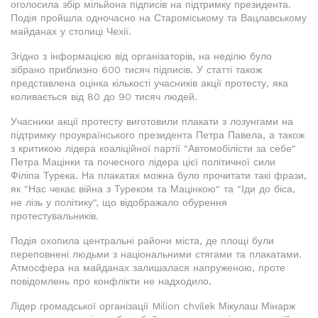
оголосила збір мільйона підписів на підтримку президента.
Подія пройшла одночасно на Староміському та Вацлавському
майданах у столиці Чехії.
Згідно з інформацією від організаторів, на неділю було
зібрано приблизно 600 тисяч підписів. У статті також
представлена оцінка кількості учасників акції протесту, яка
коливається від 80 до 90 тисяч людей.
Учасники акції протесту виготовили плакати з лозунгами на
підтримку проукраїнського президента Петра Павела, а також
з критикою лідера коаліційної партії "Автомобілісти за себе"
Петра Мацінки та почесного лідера цієї політичної сили
Філіпа Турека. На плакатах можна було прочитати такі фрази,
як "Нас чекає війна з Туреком та Мацінкою" та "Іди до біса,
не лізь у політику", що відображало обурення
протестувальників.
Подія охопила центральні райони міста, де площі були
переповнені людьми з національними стягами та плакатами.
Атмосфера на майданах залишалася напруженою, проте
повідомлень про конфлікти не надходило.
Лідер громадської організації Milion chvilek Мікулаш Мінарж