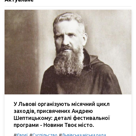
У Львові організують місячний цикл
заходів, присвячених Андрею
Шептицькому: деталі фестивальної
програми - Новини Твоє місто.
#
#
#
Євреї
Суспільство
Львівська міська рада