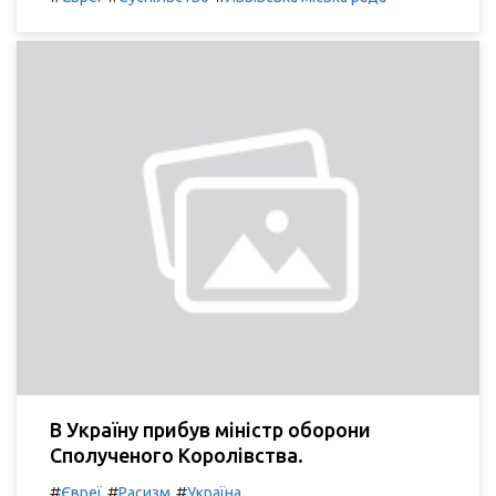
В Україну прибув міністр оборони
Сполученого Королівства.
#
#
#
Євреї
Расизм
Україна