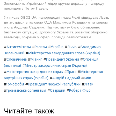
Зеленським. Український лідер вручив державну нагороду
президенту Петру Павелу.
Як писав OBOZ.UA, напередодні глава Чехії відвідував Львів,
де зустрівся з головою ОДА Максимом Козицьким та мером
міста Андрієм Садовим. Під час візиту було обговорено
безпекову ситуацію, допомогу Україні та розвиток оборонної
взаємодії, зокрема у сфері протидії безпілотникам.
#
#
#
#
#
Антисемітизм
Расизм
Україна
Львів
Володимир
#
Зеленський
Міністерство закордонних справ (Україна)
#
#
#
#
Словаччина
Мітинг
Президент України
Опозиція
#
(політика)
Міністр закордонних справ (Україна)
#
#
#
Міністерство закордонних справ
Прага
Міністерство
#
#
внутрішніх справ (Україна)
Андрій Садовий
Київ
#
#
#
Гомофобія
Президент Чеської Республіки
Літак
#
#
#
Громадська організація
Старший
Роберт Фіцо
Читайте також