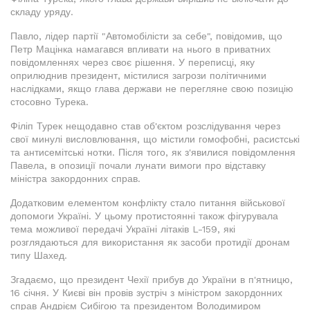
складу уряду.
Павло, лідер партії "Автомобілісти за себе", повідомив, що
Петр Мацінка намагався впливати на нього в приватних
повідомленнях через своє рішення. У переписці, яку
оприлюднив президент, містилися загрози політичними
наслідками, якщо глава держави не перегляне свою позицію
стосовно Турека.
Філіп Турек нещодавно став об'єктом розслідування через
свої минулі висловлювання, що містили гомофобні, расистські
та антисемітські нотки. Після того, як з'явилися повідомлення
Павела, в опозиції почали лунати вимоги про відставку
міністра закордонних справ.
Додатковим елементом конфлікту стало питання військової
допомоги Україні. У цьому протистоянні також фігурувала
тема можливої передачі Україні літаків L-159, які
розглядаються для використання як засоби протидії дронам
типу Шахед.
Згадаємо, що президент Чехії прибув до України в п'ятницю,
16 січня. У Києві він провів зустріч з міністром закордонних
справ Андрієм Сибігою та президентом Володимиром