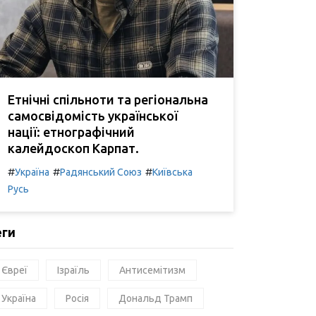
Етнічні спільноти та регіональна
самосвідомість української
нації: етнографічний
калейдоскоп Карпат.
#
#
#
Україна
Радянський Союз
Київська
Русь
еги
Євреї
Ізраїль
Антисемітизм
Україна
Росія
Дональд Трамп