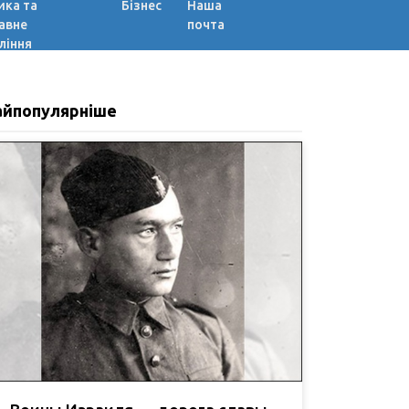
ика та
Бізнес
Наша
авне
почта
ління
айпопулярніше