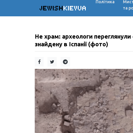
Політика
Мис
JEWISH
KIEVUA
та р
Не храм: археологи переглянули 
знайдену в Іспанії (фото)