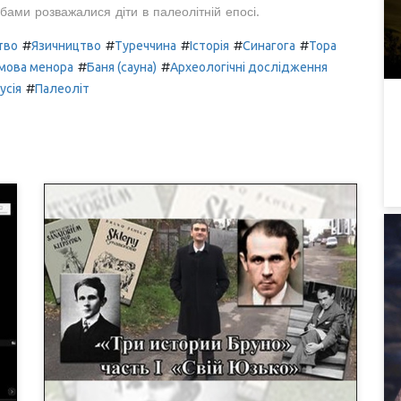
бами розважалися діти в палеолітній епосі.
#
#
#
#
#
тво
Язичництво
Туреччина
Історія
Синагога
Тора
#
#
мова менора
Баня (сауна)
Археологічні дослідження
#
усія
Палеоліт