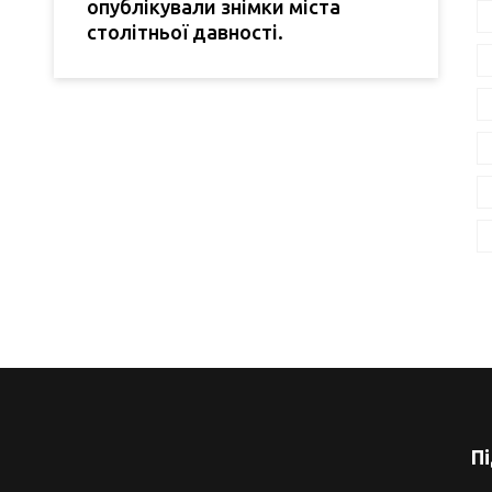
опублікували знімки міста
столітньої давності.
П