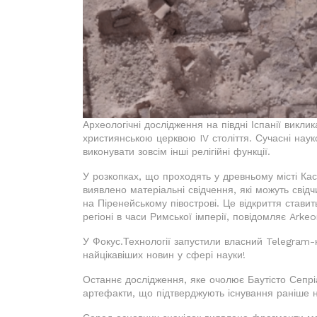
Археологічні дослідження на півдні Іспанії викли
християнською церквою IV століття. Сучасні на
виконувати зовсім інші релігійні функції.
У розкопках, що проходять у древньому місті Каст
виявлено матеріальні свідчення, які можуть свід
на Піренейському півострові. Це відкриття ставит
регіоні в часи Римської імперії, повідомляє Arke
У Фокус.Технології запустили власний Telegram-к
найцікавіших новин у сфері науки!
Останнє дослідження, яке очолює Баутісто Сепрі
артефакти, що підтверджують існування раніше не