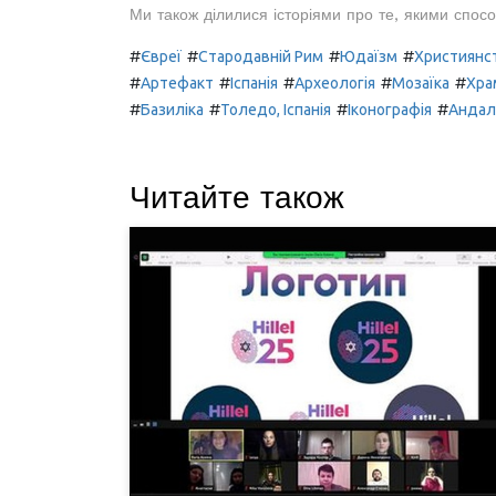
Ми також ділилися історіями про те, якими спосо
#
#
#
#
Євреї
Стародавній Рим
Юдаїзм
Християнс
#
#
#
#
#
Артефакт
Іспанія
Археологія
Мозаїка
Хра
#
#
#
#
Базиліка
Толедо, Іспанія
Іконографія
Андал
Читайте також