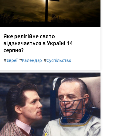
Яке релігійне свято
відзначається в Україні 14
серпня?
#
#
#
Євреї
Календар
Суспільство