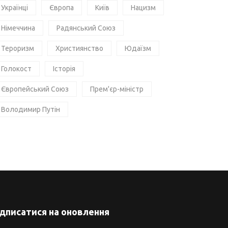
Українці
Європа
Київ
Нацизм
Німеччина
Радянський Союз
Тероризм
Християнство
Юдаїзм
Голокост
Історія
Європейський Союз
Прем'єр-міністр
Володимир Путін
ідписатися на оновлення