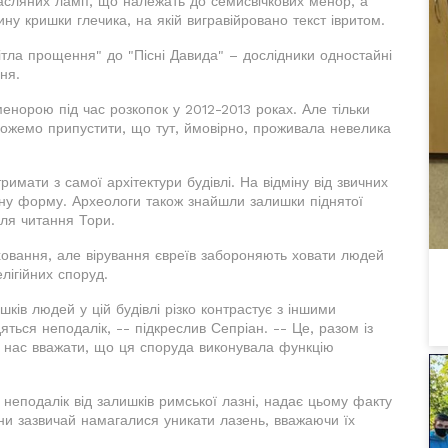
асляних ламп, що належать до семисвічкових менор, а
ну кришки глечика, на якій вигравійровано текст івритом.
ітла прощення" до "Пісні Давида" – дослідники одностайні
ня.
норою під час розкопок у 2012-2013 роках. Але тільки
 можемо припустити, що тут, ймовірно, проживала невелика
имати з самої архітектури будівлі. На відміну від звичних
атну форму. Археологи також знайшли залишки піднятої
ля читання Тори.
ховання, але вірування євреїв забороняють ховати людей
лігійних споруд.
ишків людей у цій будівлі різко контрастує з іншими
ься неподалік, -- підкреслив Сепріан. -- Це, разом із
нас вважати, що ця споруда виконувала функцію
 неподалік від залишків римської лазні, надає цьому факту
ияни зазвичай намагалися уникати лазень, вважаючи їх