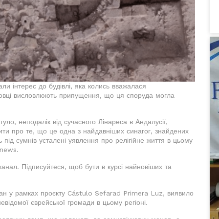
кали інтерес до будівлі, яка колись вважалася
уковці висловлюють припущення, що ця споруда могла
уло, неподалік від сучасного Лінареса в Андалусії,
чити про те, що це одна з найдавніших синагог, знайдених
ь під сумнів усталені уявлення про релігійне життя в цьому
onews.
анал. Підписуйтеся, щоб бути в курсі найновіших та
ан у рамках проєкту Cástulo Sefarad Primera Luz, виявило
відомої єврейської громади в цьому регіоні.