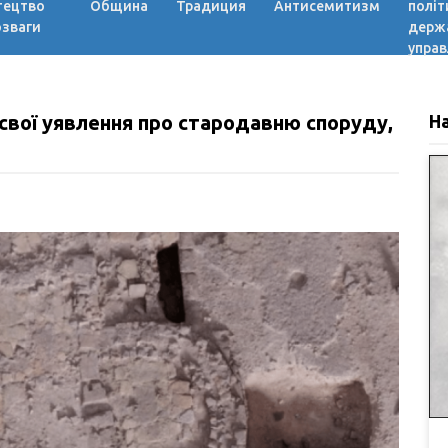
тецтво
Община
Традиция
Антисемитизм
політ
озваги
держ
управ
свої уявлення про стародавню споруду,
Н