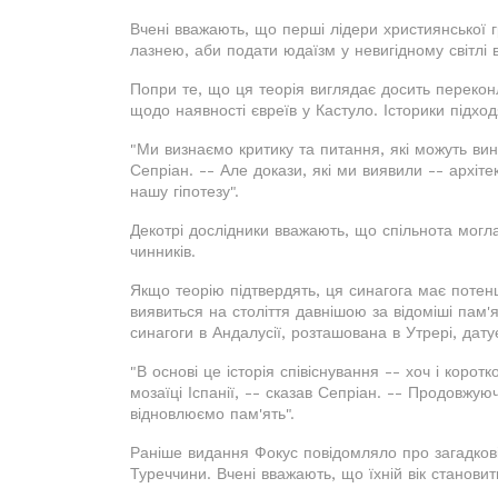
Вчені вважають, що перші лідери християнської г
лазнею, аби подати юдаїзм у невигідному світлі 
Попри те, що ця теорія виглядає досить перекон
щодо наявності євреїв у Кастуло. Історики підхо
"Ми визнаємо критику та питання, які можуть вини
Сепріан. -- Але докази, які ми виявили -- архіте
нашу гіпотезу".
Декотрі дослідники вважають, що спільнота могла
чинників.
Якщо теорію підтвердять, ця синагога має потенці
виявиться на століття давнішою за відоміші пам'
синагоги в Андалусії, розташована в Утрері, дату
"В основі це історія співіснування -- хоч і коротк
мозаїці Іспанії, -- сказав Сепріан. -- Продовжу
відновлюємо пам'ять".
Раніше видання Фокус повідомляло про загадкові 
Туреччини. Вчені вважають, що їхній вік становить