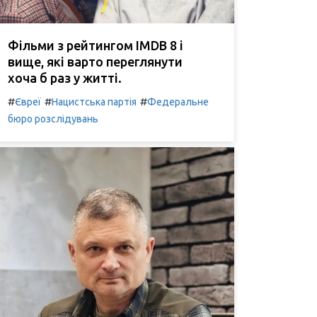
Фільми з рейтингом IMDB 8 і
вище, які варто переглянути
хоча б раз у житті.
#
#
#
Євреї
Нацистська партія
Федеральне
бюро розслідувань