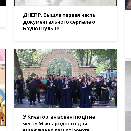
ДНЕПР. Вышла первая часть
документального сериала о
Бруно Шульце
У Києві організовані події на
честь Міжнародного дня
вшанування пам'яті жертв