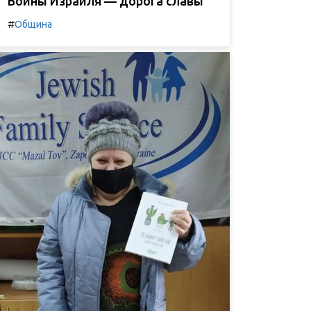
Воины Израиля — дорога славы
#
Община