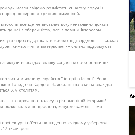
ромади могли свідомо розмістити синагогу поруч із
в період поширення християнських ідей.
ливою, їй все ще не вистачає документальних доказів
дять до неї з обережністю, але з певним інтересом.
кнути через відсутність текстових підтверджень, -- сказав
ктурні, символічні та матеріальні -- сильно підтримують
 зникнути внаслідок впливу соціальних або релігійних
ал змінити частину єврейської історії в Іспанії. Вона
ятки в Толедо чи Кордові. Найостанніша значна знахідка
ється XIV століттям.
А
ого -- та втраченого голосу в різноманітній історичній
ючи розкопки, ми не просто відкопуємо камені -- ми
архітектурні об'єкти на південно-східному узбережжі
 12 тисяч років.