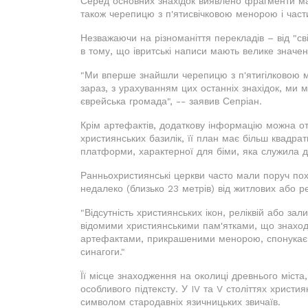
Серед основних знахідок виявлено фрагменти м
також черепицю з п'ятисвічковою менорою і части
Незважаючи на різноманіття перекладів – від "св
в тому, що івритські написи мають велике значен
"Ми вперше знайшли черепицю з п'ятигілковою ме
зараз, з урахуванням цих останніх знахідок, ми
єврейська громада", -- заявив Сепріан.
Крім артефактів, додаткову інформацію можна отр
християнських базилік, її план має більш квадр
платформи, характерної для біми, яка служила д
Ранньохристиянські церкви часто мали поруч по
недалеко (близько 23 метрів) від житлових або ре
"Відсутність християнських ікон, реліквій або зал
відомими християнськими пам'ятками, що знаходят
артефактами, прикрашеними менорою, спонукає 
синагоги."
Її місце знаходження на околиці древнього міста,
особливого підтексту. У IV та V століттях христ
символом стародавніх язичницьких звичаїв.