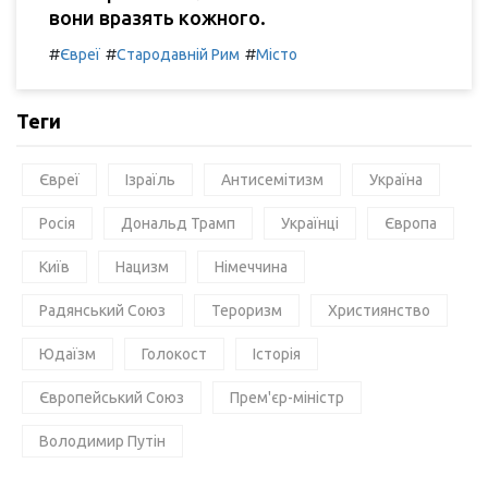
вони вразять кожного.
#
#
#
Євреї
Стародавній Рим
Місто
Теги
Євреї
Ізраїль
Антисемітизм
Україна
Росія
Дональд Трамп
Українці
Європа
Київ
Нацизм
Німеччина
Радянський Союз
Тероризм
Християнство
Юдаїзм
Голокост
Історія
Європейський Союз
Прем'єр-міністр
Володимир Путін