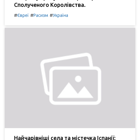
Сполученого Королівства.
#
#
#
Євреї
Расизм
Україна
Найчарівніші села та містечка Іспанії: