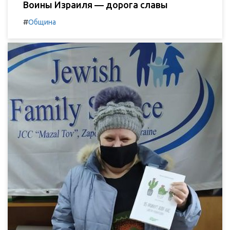
Воины Израиля — дорога славы
#
Община