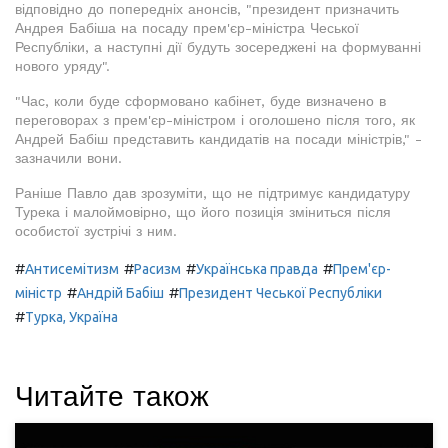
відповідно до попередніх анонсів, "президент призначить
Андрея Бабіша на посаду прем'єр-міністра Чеської
Республіки, а наступні дії будуть зосереджені на формуванні
нового уряду".
"Час, коли буде сформовано кабінет, буде визначено в
переговорах з прем'єр-міністром і оголошено після того, як
Андрей Бабіш представить кандидатів на посади міністрів," -
зазначили вони.
Раніше Павло дав зрозуміти, що не підтримує кандидатуру
Турека і малоймовірно, що його позиція зміниться після
особистої зустрічі з ним.
#
#
#
#
Антисемітизм
Расизм
Українська правда
Прем'єр-
#
#
міністр
Андрій Бабіш
Президент Чеської Республіки
#
Турка, Україна
Читайте також