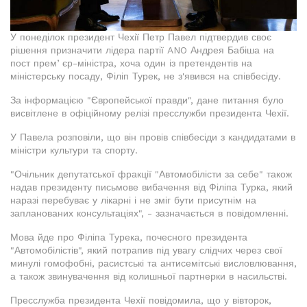
У понеділок президент Чехії Петр Павел підтвердив своє
рішення призначити лідера партії ANO Андрея Бабіша на
пост премʼєр-міністра, хоча один із претендентів на
міністерську посаду, Філіп Турек, не з'явився на співбесіду.
За інформацією "Європейської правди", дане питання було
висвітлене в офіційному релізі пресслужби президента Чехії.
У Павела розповіли, що він провів співбесіди з кандидатами в
міністри культури та спорту.
"Очільник депутатської фракції "Автомобілісти за себе" також
надав президенту письмове вибачення від Філіпа Турка, який
наразі перебуває у лікарні і не зміг бути присутнім на
запланованих консультаціях", - зазначається в повідомленні.
Мова йде про Філіпа Турека, почесного президента
"Автомобілістів", який потрапив під увагу слідчих через свої
минулі гомофобні, расистські та антисемітські висловлювання,
а також звинувачення від колишньої партнерки в насильстві.
Пресслужба президента Чехії повідомила, що у вівторок,