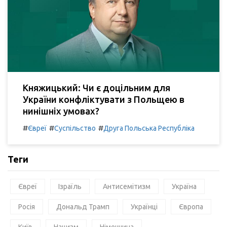
Княжицький: Чи є доцільним для
України конфліктувати з Польщею в
нинішніх умовах?
#
#
#
Євреї
Суспільство
Друга Польська Республіка
Теги
Євреї
Ізраїль
Антисемітизм
Україна
Росія
Дональд Трамп
Українці
Європа