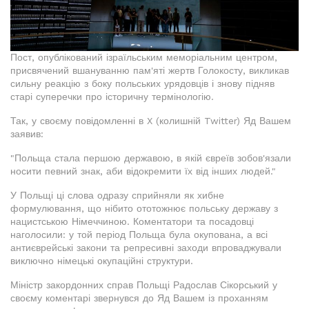
Пост, опублікований ізраїльським меморіальним центром,
присвячений вшануванню пам'яті жертв Голокосту, викликав
сильну реакцію з боку польських урядовців і знову підняв
старі суперечки про історичну термінологію.
Так, у своєму повідомленні в X (колишній Twitter) Яд Вашем
заявив:
"Польща стала першою державою, в якій євреїв зобов'язали
носити певний знак, аби відокремити їх від інших людей."
У Польщі ці слова одразу сприйняли як хибне
формулювання, що нібито ототожнює польську державу з
нацистською Німеччиною. Коментатори та посадовці
наголосили: у той період Польща була окупована, а всі
антиєврейські закони та репресивні заходи впроваджували
виключно німецькі окупаційні структури.
Міністр закордонних справ Польщі Радослав Сікорський у
своєму коментарі звернувся до Яд Вашем із проханням