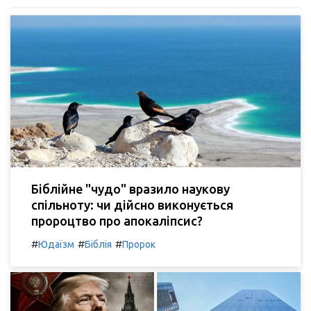
Біблійне "чудо" вразило наукову
спільноту: чи дійсно виконується
пророцтво про апокаліпсис?
#
#
#
Юдаїзм
Біблія
Пророк