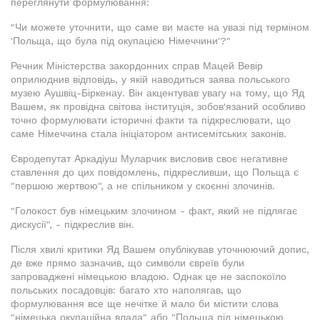
переглянути формулювання:
"Чи можете уточнити, що саме ви маєте на увазі під терміном
'Польща, що була під окупацією Німеччини'?"
Речник Міністерства закордонних справ Мацей Вевір
оприлюднив відповідь, у якій наводиться заява польського
музею Аушвіц-Біркенау. Він акцентував увагу на тому, що Яд
Вашем, як провідна світова інституція, зобов'язаний особливо
точно формулювати історичні факти та підкреслювати, що
саме Німеччина стала ініціатором антисемітських законів.
Євродепутат Аркадіуш Муларчик висловив своє негативне
ставлення до цих повідомлень, підкресливши, що Польща є
"першою жертвою", а не спільником у скоєнні злочинів.
"Голокост був німецьким злочином - факт, який не підлягає
дискусії", - підкреслив він.
Після хвилі критики Яд Вашем опублікував уточнюючий допис,
де вже прямо зазначив, що символи євреїв були
запроваджені німецькою владою. Однак це не заспокоїло
польських посадовців: багато хто наполягав, що
формулювання все ще нечітке й мало би містити слова
"німецька окупаційна влада" або "Польща під німецькою