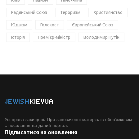
Київ
Нацизм
Німеччина
Радянський Союз
Тероризм
Християнство
Юдаїзм
Голокост
Європейський Союз
Історія
Прем'єр-міністр
Володимир Путін
JEWISH
KIEVUA
Усі права захищені. При запозиченні матеріалів обов'язковим
є посилання на даний портал.
Підписатися на оновлення