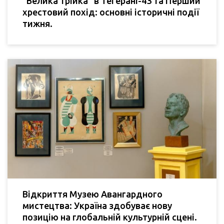
"Велика трійка" в Тегерані-43 та Перший
хрестовий похід: основні історичні події
тижня.
Відкриття Музею Авангардного
мистецтва: Україна здобуває нову
позицію на глобальній культурній сцені.