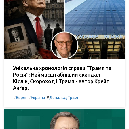
Унікальна хронологія справи "Трамп та
Росія": Наймасштабніший скандал -
Кіслін, Скороход і Трамп - автор Крейг
Анґер.
#
#
#
Євреї
Україна
Дональд Трамп