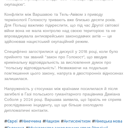
окупацією".
Конфлікти між Варшавою та Тель-Авівом з приводу
термінології Голокосту тривають вже близько десяти років.
Для Польщі важливо підкреслити, що під час Другої світової
війни вона не мала контролю над своєю територією та не
впроваджувала антиєврейських законодавчих актів — це
здійснював нацистський окупаційний режим.
Специфічно загострилися ці дискусії у 2018 році, коли було
прийнято так званий "закон про Голокост", що вводив
кримінальну відповідальність за висловлення думок про
"польську відповідальність". Незважаючи на подальше
пом'якшення цього закону, напруга в двосторонніх відносинах
залишилася.
Напруженість у стосунках між країнами посилилася й після
загибелі в Газі польського гуманітарного працівника Даміана
Соболя у 2024 році. Варшава заявила, що Ізраїль не сприяв
розслідуванню інциденту, що ще більше охолодило
дипломатичні контакти.
#
#
#
#
#
Євреї
Німеччина
Нацизм
Антисемітизм
Німецька мова
#
#
Голокост
Міністерство закордонних справ (Україна)