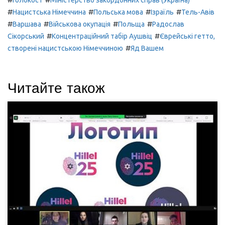
#
#
#
#
Нацистська Німеччина
Польська мова
Ізраїль
Тель-Авів
#
#
#
#
Варшава
Військова окупація
Польща
Радослав
#
#
Сікорський
Концентраційний табір Аушвіц
Єврейські гетто,
#
створені нацистською Німеччиною
Яд Вашем
Читайте також