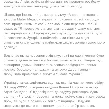
серед українців, оскільки фільм цинічно пропагує російську
культуру в умовах геноциду українського народу.
Цікаво, що іноземний режисер фільму "Анори" та головна
акторка Майкі Медісон вирішили присвятити свої нагороди
секс-працівницям. У своїй промові після перемоги Майкі
сказала: "Я просто хотіла визнати та віддати шану спільноті
секс-працівників. Я продовжуватиму їх підтримувати та бути
їх союзником. Зустрічі з неймовірними жінками з цієї
спільноти стали одним із найяскравіших моментів усього мого
досвіду".
Водночас як на червоному хіднику, так і на сцені можна було
помітити декілька жестів у бік підтримки України. Наприклад,
сценарист драми "Конклав" висловив солідарність синьо-
жовтою брошкою на піджаку, а акторка Деріл Ганна -
зворушила промовою з вигуком "Слава Україні!".
Українців також зацікавила сценка, яку під час прямого ефіру
"Оскару-2025" розіграли ведучий Конан О'Браєн та актор
Адам Сендлер. У відповідності до задуму режисера, Адам,
одягнений у шорти, сорочку та легку кофту, сидів у залі серед
зірок, які були в розкішних вечірніх нарядах. Ведучий
звернувся до нього з питанням про його вибір костюма.