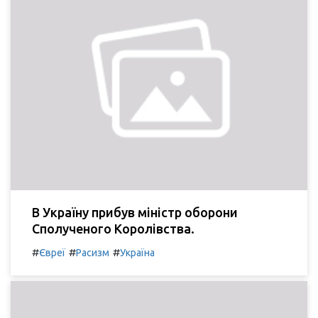
В Україну прибув міністр оборони
Сполученого Королівства.
#
#
#
Євреї
Расизм
Україна