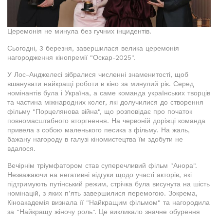
Церемонія не минула без гучних інцидентів.
Сьогодні, 3 березня, завершилася велика церемонія
нагородження кінопремії "Оскар-2025".
У Лос-Анджелесі зібралися численні знаменитості, щоб
вшанувати найкращі роботи в кіно за минулий рік. Серед
номінантів була і Україна, а саме команда українських творців
та частина міжнародних колег, які долучилися до створення
фільму "Порцелянова війна", що розповідає про початок
повномасштабного вторгнення. На червоній доріжці команда
привела з собою маленького песика з фільму. На жаль,
бажану нагороду в галузі кіномистецтва їм здобути не
вдалося.
Вечірнім тріумфатором став суперечливий фільм "Анора".
Незважаючи на негативні відгуки щодо участі акторів, які
підтримують путінський режим, стрічка була висунута на шість
номінацій, з яких п’ять завершилися перемогою. Зокрема,
Кіноакадемія визнала її "Найкращим фільмом" та нагородила
за "Найкращу жіночу роль". Це викликало значне обурення