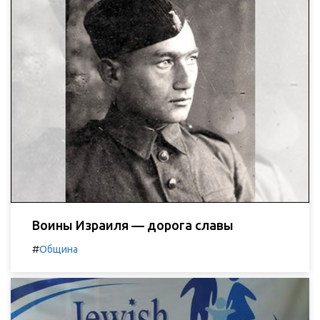
Воины Израиля — дорога славы
#
Община