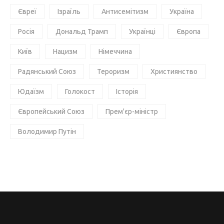
Євреї
Ізраїль
Антисемітизм
Україна
Росія
Дональд Трамп
Українці
Європа
Київ
Нацизм
Німеччина
Радянський Союз
Тероризм
Християнство
Юдаїзм
Голокост
Історія
Європейський Союз
Прем'єр-міністр
Володимир Путін