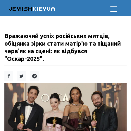
JEWISH
KIEVUA
Вражаючий успіх російських митців,
обіцянка зірки стати матір'ю та піщаний
черв'як на сцені: як відбувся
"Оскар-2025".