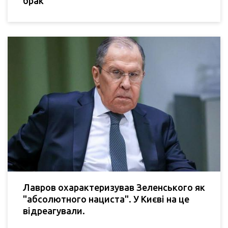
брак
Лавров охарактеризував Зеленського як
"абсолютного нациста". У Києві на це
відреагували.