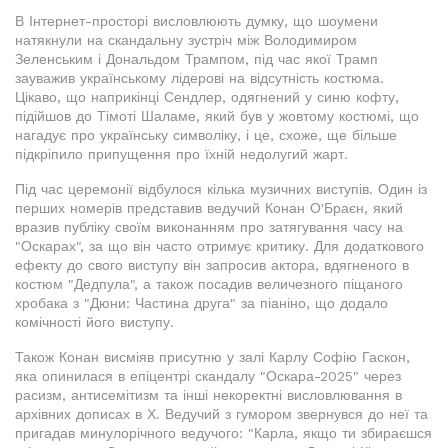
В Інтернет-просторі висловлюють думку, що шоумени
натякнули на скандальну зустріч між Володимиром
Зеленським і Дональдом Трампом, під час якої Трамп
зауважив українському лідерові на відсутність костюма.
Цікаво, що наприкінці Сендлер, одягнений у синю кофту,
підійшов до Тімоті Шаламе, який був у жовтому костюмі, що
нагадує про українську символіку, і це, схоже, ще більше
підкріпило припущення про їхній недолугий жарт.
Під час церемонії відбулося кілька музичних виступів. Один із
перших номерів представив ведучий Конан О'Браєн, який
вразив публіку своїм виконанням про затягування часу на
"Оскарах", за що він часто отримує критику. Для додаткового
ефекту до свого виступу він запросив актора, вдягненого в
костюм "Дедпула", а також посадив величезного піщаного
хробака з "Дюни: Частина друга" за піаніно, що додало
комічності його виступу.
Також Конан висміяв присутню у залі Карлу Софію Гаскон,
яка опинилася в епіцентрі скандалу "Оскара-2025" через
расизм, антисемітизм та інші некоректні висловлювання в
архівних дописах в Х. Ведучий з гумором звернувся до неї та
пригадав минулорічного ведучого: "Карла, якщо ти збираєшся