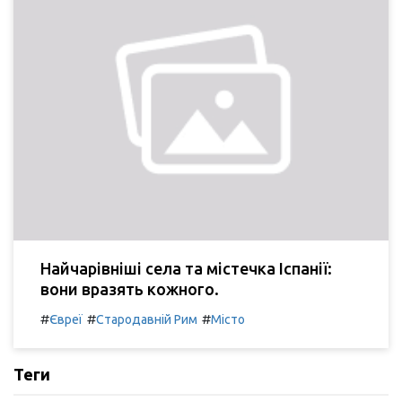
Найчарівніші села та містечка Іспанії:
вони вразять кожного.
#
#
#
Євреї
Стародавній Рим
Місто
Теги