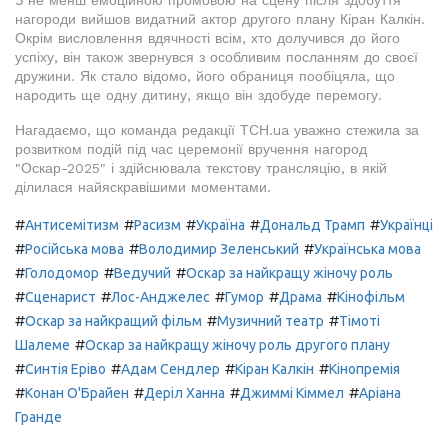
З не менш емоційною промовою на сцену після здобуття
нагороди вийшов видатний актор другого плану Кіран Калкін.
Окрім висловлення вдячності всім, хто долучився до його
успіху, він також звернувся з особливим посланням до своєї
дружини. Як стало відомо, його обраниця пообіцяла, що
народить ще одну дитину, якщо він здобуде перемогу.
Нагадаємо, що команда редакції ТСН.ua уважно стежила за
розвитком подій під час церемонії вручення нагород
"Оскар-2025" і здійснювала текстову трансляцію, в якій
ділилася найяскравішими моментами.
#
#
#
#
#
Антисемітизм
Расизм
Україна
Дональд Трамп
Українці
#
#
#
Російська мова
Володимир Зеленський
Українська мова
#
#
#
Голодомор
Ведучий
Оскар за найкращу жіночу роль
#
#
#
#
#
Сценарист
Лос-Анджелес
Гумор
Драма
Кінофільм
#
#
#
Оскар за найкращий фільм
Музичний театр
Тімоті
#
Шалеме
Оскар за найкращу жіночу роль другого плану
#
#
#
#
Синтія Еріво
Адам Сендлер
Кіран Калкін
Кінопремія
#
#
#
#
Конан О'Брайен
Деріл Ханна
Джиммі Кіммел
Аріана
Гранде