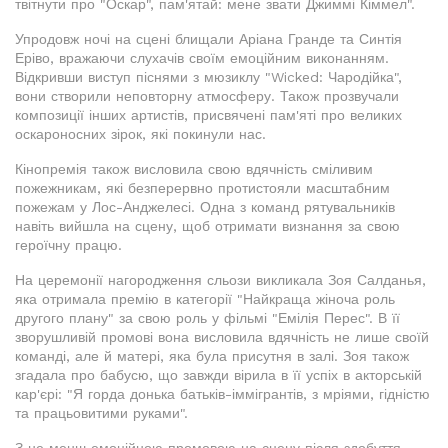
твітнути про "Оскар", пам'ятай: мене звати Джиммі Кіммел".
Упродовж ночі на сцені блищали Аріана Гранде та Синтія
Еріво, вражаючи слухачів своїм емоційним виконанням.
Відкривши виступ піснями з мюзиклу "Wicked: Чародійка",
вони створили неповторну атмосферу. Також прозвучали
композиції інших артистів, присвячені пам'яті про великих
оскароносних зірок, які покинули нас.
Кінопремія також висловила свою вдячність сміливим
пожежникам, які безперервно протистояли масштабним
пожежам у Лос-Анджелесі. Одна з команд рятувальників
навіть вийшла на сцену, щоб отримати визнання за свою
героїчну працю.
На церемонії нагородження сльози викликала Зоя Салданья,
яка отримала премію в категорії "Найкраща жіноча роль
другого плану" за свою роль у фільмі "Емілія Перес". В її
зворушливій промові вона висловила вдячність не лише своїй
команді, але й матері, яка була присутня в залі. Зоя також
згадала про бабусю, що завжди вірила в її успіх в акторській
кар'єрі: "Я горда донька батьків-іммігрантів, з мріями, гідністю
та працьовитими руками".