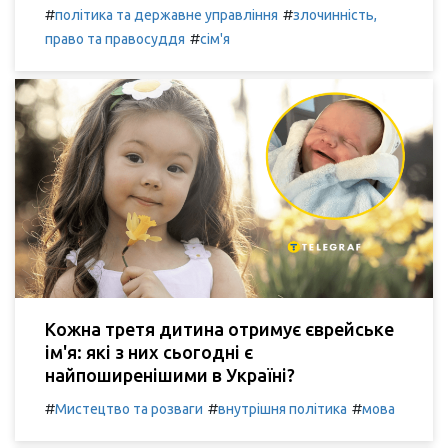
#
#
політика та державне управління
злочинність,
#
право та правосуддя
сім'я
Кожна третя дитина отримує єврейське
ім'я: які з них сьогодні є
найпоширенішими в Україні?
#
#
#
Мистецтво та розваги
внутрішня політика
мова