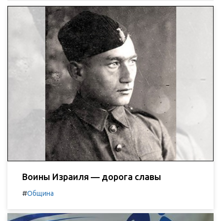
Воины Израиля — дорога славы
#
Община