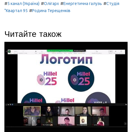
#
#
#
#
5 канал (Україна)
Олігарх
Енергетична галузь
Студія
#
"Квартал 95
Родина Терещенків
Читайте також