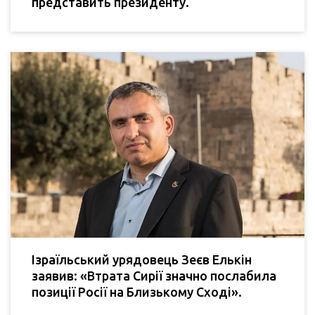
представить президенту.
Ізраїльський урядовець Зеєв Елькін
заявив: «Втрата Сирії значно послабила
позиції Росії на Близькому Сході».