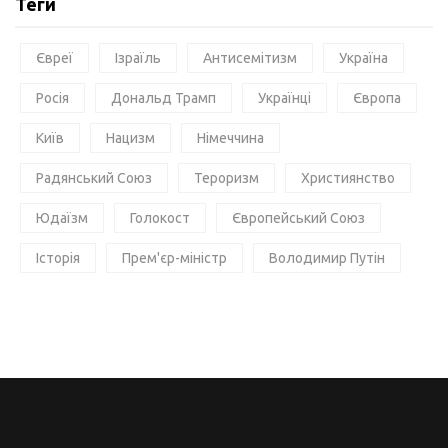
Теги
Євреї
Ізраїль
Антисемітизм
Україна
Росія
Дональд Трамп
Українці
Європа
Київ
Нацизм
Німеччина
Радянський Союз
Тероризм
Християнство
Юдаїзм
Голокост
Європейський Союз
Історія
Прем'єр-міністр
Володимир Путін