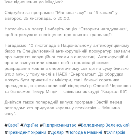
їхнє відношення до Міндіча?
Слідкуйте за програмою "Машина часу" на "5 каналі" у
вівторок, 25 листопада, о 20:00.
Натисніть на плеєр і виберіть опцію "Створити нагадування",
щоб отримувати сповіщення про початок трансляції:
Нагадаємо, 10 листопада в Національному антикорупційному
бюро та Спеціалізованій антикорупційній прокуратурі заявили
про викриття корупційної схеми в енергетиці. Антикорупційні
органи звинуватили кількох осіб в організації схеми
розкрадання коштів в енергетичному секторі на суму близько
$100 млн, у тому числі в НАЕК "Енергоатом". До оборудки
можуть бути причетні як міністри, так і близькі соратники
президента, зокрема колишній віцепрем'єр Олексій Чернишов
та бізнесмен Тимур Міндіч - співвласник студії "Квартал 95".
Дивіться також попередній випуск програми: Застій перед
розпадом: хто придумав каральну психіатрію - "Машина
часу".
#
#
#
#
Євреї
Україна
Підприємництво
Володимир Зеленський
#
#
#
#
Президент України
Долар
Погода в Машині
Олігархія