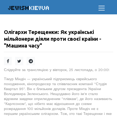
JEWISH
KIEVUA
Олігархи Терещенки: Як українські
мільйонери діяли проти своєї країни -
"Машина часу"
Слідкуйте за трансляцією у вівторок, 25 листопада, о 20:00!
Тімур Міндіч — український підприємець єврейського
походження, кінопродюсер та співвласник компанії "Студія
Квартал 95". Він є близьким другом президента України
Володимира Зеленського. Нещодавно його ім'я стало
відомим завдяки оприлюдненим "плівкам", де його називають
"Карлсоном", що нібито має відношення до схеми
розкрадання 100 мільйонів доларів. Проте Міндіч не є
першим українським олігархом. Тож, хто такі Терещенки і яке