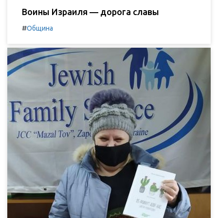
Воины Израиля — дорога славы
#
Община