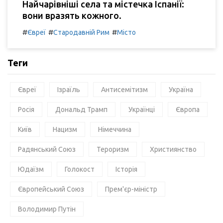
Найчарівніші села та містечка Іспанії:
вони вразять кожного.
#
#
#
Євреї
Стародавній Рим
Місто
Теги
Євреї
Ізраїль
Антисемітизм
Україна
Росія
Дональд Трамп
Українці
Європа
Київ
Нацизм
Німеччина
Радянський Союз
Тероризм
Християнство
Юдаїзм
Голокост
Історія
Європейський Союз
Прем'єр-міністр
Володимир Путін