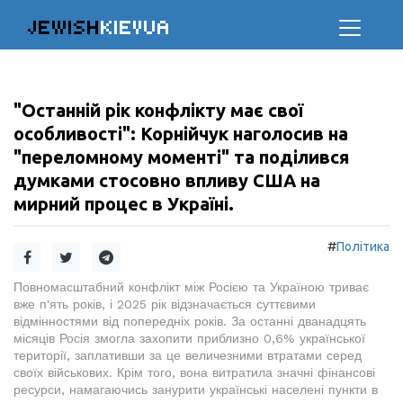
JEWISH
KIEVUA
"Останній рік конфлікту має свої
особливості": Корнійчук наголосив на
"переломному моменті" та поділився
думками стосовно впливу США на
мирний процес в Україні.
#
Політика
Повномасштабний конфлікт між Росією та Україною триває
вже п'ять років, і 2025 рік відзначається суттєвими
відмінностями від попередніх років. За останні дванадцять
місяців Росія змогла захопити приблизно 0,6% української
території, заплативши за це величезними втратами серед
своїх військових. Крім того, вона витратила значні фінансові
ресурси, намагаючись занурити українські населені пункти в