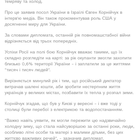
темряву та холод.
Про це заявив посол України в Ізраїлі Євген Корнійчук в
інтерв'ю медіа. Він також прокоментував роль США у
досягненні миру для України.
За словами дипломата, останній рік повномашстабної війни
відрізняється від трьох попередніх.
Успіхи Росії на полі бою Корнійчук вважає такими, що їх
складно розгледіти на карті: за рік окупанти змогли захопити
близько 0,6% території України - і заплатили за це життями
"тисяч і тисяч людей".
Вирізняється минулий рік і тим, що російський диктатор
витрачав шалені кошти, аби зробити нестерпним життя
українців у великих містах, позбавити їх тепла у розпал зими.
Корнійчук згадав, що був у Києві у вересні - і вже тоді у
столиці були перебої з електрикою та водопостачанням.
"Важко навіть уявити, як могли пережити цю надзвичайно
холодну зиму, що стала найсуворішою за останні роки, люди,
особливо літні особи та матері з малими дітьми, без цих
життєво важливих речей", - зазначив дипломат.