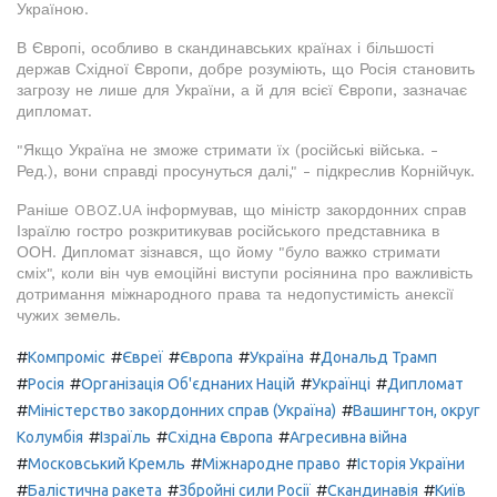
Україною.
В Європі, особливо в скандинавських країнах і більшості
держав Східної Європи, добре розуміють, що Росія становить
загрозу не лише для України, а й для всієї Європи, зазначає
дипломат.
"Якщо Україна не зможе стримати їх (російські війська. -
Ред.), вони справді просунуться далі," - підкреслив Корнійчук.
Раніше OBOZ.UA інформував, що міністр закордонних справ
Ізраїлю гостро розкритикував російського представника в
ООН. Дипломат зізнався, що йому "було важко стримати
сміх", коли він чув емоційні виступи росіянина про важливість
дотримання міжнародного права та недопустимість анексії
чужих земель.
#
#
#
#
#
Компроміс
Євреї
Європа
Україна
Дональд Трамп
#
#
#
#
Росія
Організація Об'єднаних Націй
Українці
Дипломат
#
#
Міністерство закордонних справ (Україна)
Вашингтон, округ
#
#
#
Колумбія
Ізраїль
Східна Європа
Агресивна війна
#
#
#
Московський Кремль
Міжнародне право
Історія України
#
#
#
#
Балістична ракета
Збройні сили Росії
Скандинавія
Київ