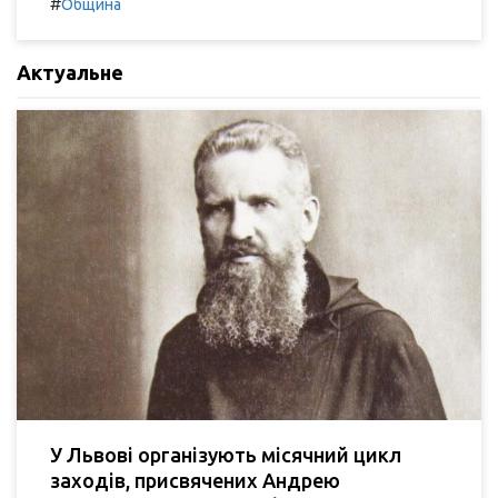
#
Община
Актуальне
У Львові організують місячний цикл
заходів, присвячених Андрею