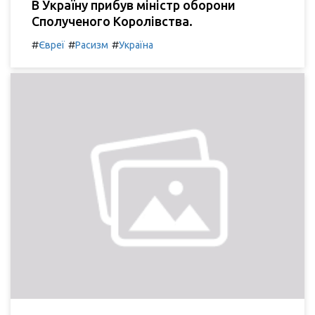
В Україну прибув міністр оборони
Сполученого Королівства.
#
#
#
Євреї
Расизм
Україна