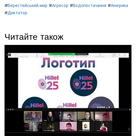
#
#
#
#
Берестейський мир
Агресор
Водопостачання
Америка
#
Диктатор
Читайте також