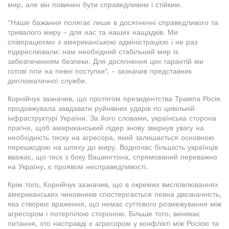
мир, але він повинен бути справедливим і стійким.
"Наше бажання полягає лише в досягненні справедливого та
тривалого миру - для нас та наших нащадків. Ми
співпрацюємо з американською адміністрацією і не раз
підкреслювали: нам необхідний стабільний мир із
забезпеченням безпеки. Для досягнення цих гарантій ми
готові піти на певні поступки", - зазначив представник
дипломатичної служби.
Корнійчук зазначив, що протягом президентства Трампа Росія
продовжувала завдавати руйнівних ударів по цивільній
інфраструктурі України. За його словами, українська сторона
прагне, щоб американський лідер знову звернув увагу на
необхідність тиску на агресора, який залишається основною
перешкодою на шляху до миру. Водночас більшість українців
вважає, що тиск з боку Вашингтона, спрямований переважно
на Україну, є проявом несправедливості.
Крім того, Корнійчук зазначив, що в окремих висловлюваннях
американських чиновників спостерігається певна двозначність,
яка створює враження, що немає суттєвого розмежування між
агресором і потерпілою стороною. Більше того, виникає
питання, хто насправді є агресором у конфлікті між Росією та