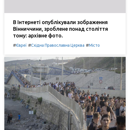
В Інтернеті опублікували зображення
Вінниччини, зроблене понад століття
тому: архівне фото.
#
#
#
Євреї
Східна Православна Церква
Місто