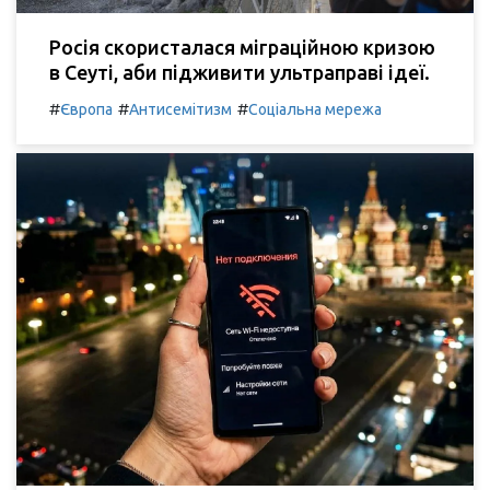
Росія скористалася міграційною кризою
в Сеуті, аби підживити ультраправі ідеї.
#
#
#
Європа
Антисемітизм
Соціальна мережа