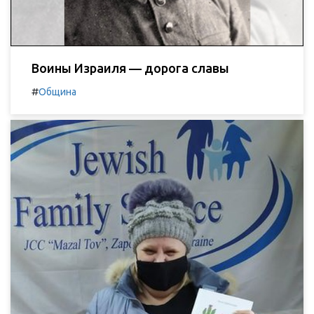
Воины Израиля — дорога славы
#
Община