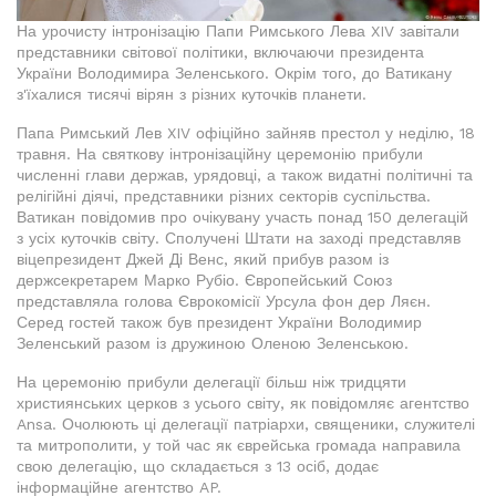
На урочисту інтронізацію Папи Римського Лева XIV завітали
представники світової політики, включаючи президента
України Володимира Зеленського. Окрім того, до Ватикану
з'їхалися тисячі вірян з різних куточків планети.
Папа Римський Лев XIV офіційно зайняв престол у неділю, 18
травня. На святкову інтронізаційну церемонію прибули
численні глави держав, урядовці, а також видатні політичні та
релігійні діячі, представники різних секторів суспільства.
Ватикан повідомив про очікувану участь понад 150 делегацій
з усіх куточків світу. Сполучені Штати на заході представляв
віцепрезидент Джей Ді Венс, який прибув разом із
держсекретарем Марко Рубіо. Європейський Союз
представляла голова Єврокомісії Урсула фон дер Ляєн.
Серед гостей також був президент України Володимир
Зеленський разом із дружиною Оленою Зеленською.
На церемонію прибули делегації більш ніж тридцяти
християнських церков з усього світу, як повідомляє агентство
Ansa. Очолюють ці делегації патріархи, священики, служителі
та митрополити, у той час як єврейська громада направила
свою делегацію, що складається з 13 осіб, додає
інформаційне агентство AP.