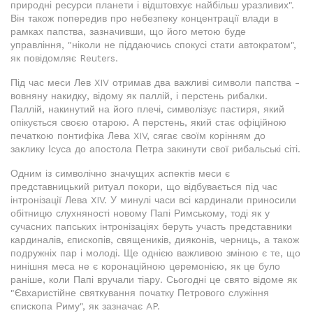
природні ресурси планети і відштовхує найбільш уразливих".
Він також попередив про небезпеку концентрації влади в
рамках папства, зазначивши, що його метою буде
управління, "ніколи не піддаючись спокусі стати автократом",
як повідомляє Reuters.
Під час меси Лев XIV отримав два важливі символи папства -
вовняну накидку, відому як паллій, і перстень рибалки.
Паллій, накинутий на його плечі, символізує пастиря, який
опікується своєю отарою. А перстень, який стає офіційною
печаткою понтифіка Лева XIV, сягає своїм корінням до
заклику Ісуса до апостола Петра закинути свої рибальські сіті.
Одним із символічно значущих аспектів меси є
представницький ритуал покори, що відбувається під час
інтронізації Лева XIV. У минулі часи всі кардинали приносили
обітницю слухняності новому Папі Римському, тоді як у
сучасних папських інтронізаціях беруть участь представники
кардиналів, єпископів, священиків, дияконів, черниць, а також
подружніх пар і молоді. Ще однією важливою зміною є те, що
нинішня меса не є коронаційною церемонією, як це було
раніше, коли Папі вручали тіару. Сьогодні це свято відоме як
"Євхаристійне святкування початку Петрового служіння
єпископа Риму", як зазначає AP.