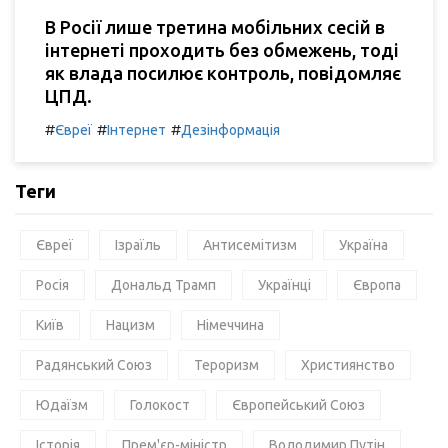
В Росії лише третина мобільних сесій в
інтернеті проходить без обмежень, тоді
як влада посилює контроль, повідомляє
ЦПД.
#
#
#
Євреї
Інтернет
Дезінформація
Теги
Євреї
Ізраїль
Антисемітизм
Україна
Росія
Дональд Трамп
Українці
Європа
Київ
Нацизм
Німеччина
Радянський Союз
Тероризм
Християнство
Юдаїзм
Голокост
Європейський Союз
Історія
Прем'єр-міністр
Володимир Путін