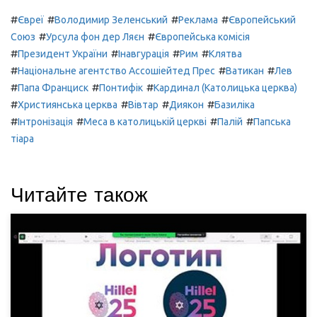
#
#
#
#
Євреї
Володимир Зеленський
Реклама
Європейський
#
#
Союз
Урсула фон дер Ляєн
Європейська комісія
#
#
#
#
Президент України
Інавгурація
Рим
Клятва
#
#
#
Національне агентство Ассошіейтед Прес
Ватикан
Лев
#
#
#
Папа Франциск
Понтифік
Кардинал (Католицька церква)
#
#
#
#
Християнська церква
Вівтар
Диякон
Базиліка
#
#
#
#
Інтронізація
Меса в католицькій церкві
Палій
Папська
тіара
Читайте також