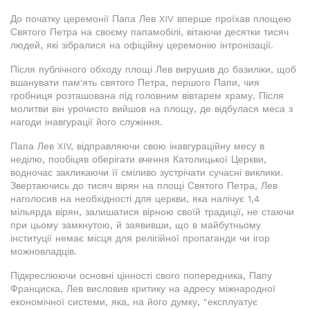
До початку церемонії Папа Лев XIV вперше проїхав площею
Святого Петра на своєму папамобілі, вітаючи десятки тисяч
людей, які зібралися на офіційну церемонію інтронізації.
Після публічного обходу площі Лев вирушив до базиліки, щоб
вшанувати пам'ять святого Петра, першого Папи, чия
гробниця розташована під головним вівтарем храму. Після
молитви він урочисто вийшов на площу, де відбулася меса з
нагоди інавгурації його служіння.
Папа Лев XIV, відправляючи свою інавгураційну месу в
неділю, пообіцяв оберігати вчення Католицької Церкви,
водночас закликаючи її сміливо зустрічати сучасні виклики.
Звертаючись до тисяч вірян на площі Святого Петра, Лев
наголосив на необхідності для церкви, яка налічує 1,4
мільярда вірян, залишатися вірною своїй традиції, не стаючи
при цьому замкнутою, й заявивши, що в майбутньому
інституції немає місця для релігійної пропаганди чи ігор
можновладців.
Підкреслюючи основні цінності свого попередника, Папу
Франциска, Лев висловив критику на адресу міжнародної
економічної системи, яка, на його думку, "експлуатує