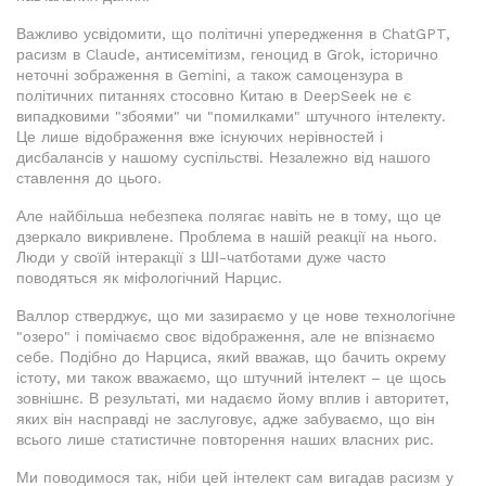
Важливо усвідомити, що політичні упередження в ChatGPT,
расизм в Claude, антисемітизм, геноцид в Grok, історично
неточні зображення в Gemini, а також самоцензура в
політичних питаннях стосовно Китаю в DeepSeek не є
випадковими "збоями" чи "помилками" штучного інтелекту.
Це лише відображення вже існуючих нерівностей і
дисбалансів у нашому суспільстві. Незалежно від нашого
ставлення до цього.
Але найбільша небезпека полягає навіть не в тому, що це
дзеркало викривлене. Проблема в нашій реакції на нього.
Люди у своїй інтеракції з ШІ-чатботами дуже часто
поводяться як міфологічний Нарцис.
Валлор стверджує, що ми зазираємо у це нове технологічне
"озеро" і помічаємо своє відображення, але не впізнаємо
себе. Подібно до Нарциса, який вважав, що бачить окрему
істоту, ми також вважаємо, що штучний інтелект – це щось
зовнішнє. В результаті, ми надаємо йому вплив і авторитет,
яких він насправді не заслуговує, адже забуваємо, що він
всього лише статистичне повторення наших власних рис.
Ми поводимося так, ніби цей інтелект сам вигадав расизм у