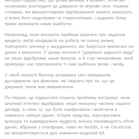
Авторка підкреслює, що ризик виникає в момент, коли ми
починаємо розглядати це дзеркало як вітрове скло. Іншими
словами, ми використовуємо відображення нашого минулого,
зі всіма його недоліками та стереотипами, і надаємо йому
право визначати наше майбутнє.
Наприклад, коли алгоритм приймає рішення про надання
кредиту, вибір кандидатів на роботу чи оцінку ризику
повторного злочину у засудженого, він базується виключно на
даних з минулого. У цьому контексті "дзеркало заднього виду"
не лише відображає наше минуле, а й стає механізмом, який
примушує нас повторювати ті самі шаблони знову і знову.
У своїй аналогії Валлор розширює свої міркування,
досліджуючи три фактори, які свідчать про те, що це
дзеркало також має викривлення.
По-перше, це підкреслює існуючу проблему екстракції, коли
штучний інтелект відображає лише незначну частину нашого
досвіду, а саме ту, що була оцифрована і включена в
навчальні набори даних. Історія людства, корпоративна
культура та індивідуальна мудрість значно перевищують обсяг
даних, зібраних з платформ, таких як Reddit, X чи Facebook,
які використовуються для навчання моделей ШІ.