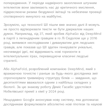
попередження. У періоди надмірного захоплення штучним
інтелектом вони закликають нас до критичного мислення,
підкреслюючи ризики бездумної імітації та небезпеки проекції
спотвореного минулого на майбутнє.
Зрозуміло, що технології ШІ пішли вже значно далі й можуть
не просто відтворювати тексти чи бути дзеркалом наших
думок. Наприклад, хід 37, який зробив AlphaGo від DeepMind
в партії з легендарним гравцем в го Лі Седолом ще у 2016
році, виявився несподіваним і дивакуватим для людських
гравців, але показав що ШІ здатен генерувати унікальні,
неочевидні ідеї, які відкривають нові горизонти в
інтелектуальних іграх, перевищуючи класичні людські
стратегії.
Або AlphaFold, розроблений компанією DeepMind, який з
вражаючою точністю і раніше за будь-якого дослідника зміг
спрогнозувати тривимірну структуру білків — завдання, що
десятиліттями вважалося одним з найбільш складних у
біології. За цю знакову роботу Деміс Гасабіс удостоївся
Нобелівської премії з хімії у 2024 році.
Нещодавно Google анонсував нову систему, яка допомагає
дослідникам формулювати абсолютно нові гіпотези та наукові