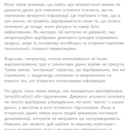
Вона також зазначає, що навіть при використанні книжок як
джерела даних для навчання штучного інтелекту, ми не
отримуємо вичерпної інформації. Це пов’язано з тим, що в
цих книгах, як правило, відображається лише те, що колись
належало до влади, мало ресурси та намір бути
зафіксованим. Як наслідок, ШІ виступає як дзеркало, яке
непропорційно відображає домінуючі культури (переважно
західну), мови (в основному англійську) та історичні наративи
(колоніальні), створені переможцями.
Водночас, наприклад, голоси колонізованих чи інших
маргіналізованих груп в тренінгових даних майже не присутні.
Таким чином, "екстракція" гарантує, що відображення, яке ми
отримуємо, є заздалегідь неповним та викривленим на
користь тих, хто історично контролював інформацію.
По-друге, існує також явище, яке називається ампліфікацією
(amplification) або підсиленням. Дзеркало штучного інтелекту
не просто відображає упередження, які воно "взяло" з наших
даних, а виступає в ролі потужного підсилювача. Якщо в
історичних даних певна група людей зазнавала системної
дискримінації, алгоритм не виправить цю несправедливість.
Навпаки, він засвоїть цей шаблон як важливу кореляцію і
почне відтворювати його з вражаючою ефективністю та