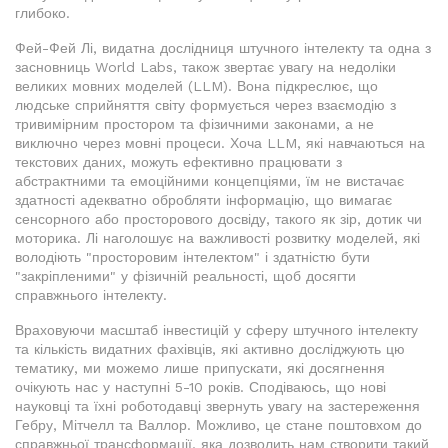
глибоко.
Фей-Фей Лі, видатна дослідниця штучного інтелекту та одна з
засновниць World Labs, також звертає увагу на недоліки
великих мовних моделей (LLM). Вона підкреслює, що
людське сприйняття світу формується через взаємодію з
тривимірним простором та фізичними законами, а не
виключно через мовні процеси. Хоча LLM, які навчаються на
текстових даних, можуть ефективно працювати з
абстрактними та емоційними концепціями, їм не вистачає
здатності адекватно обробляти інформацію, що вимагає
сенсорного або просторового досвіду, такого як зір, дотик чи
моторика. Лі наголошує на важливості розвитку моделей, які
володіють "просторовим інтелектом" і здатністю бути
"закріпленими" у фізичній реальності, щоб досягти
справжнього інтелекту.
Враховуючи масштаб інвестицій у сферу штучного інтелекту
та кількість видатних фахівців, які активно досліджують цю
тематику, ми можемо лише припускати, які досягнення
очікують нас у наступні 5-10 років. Сподіваюсь, що нові
науковці та їхні роботодавці звернуть увагу на застереження
Гебру, Мітчелл та Валлор. Можливо, це стане поштовхом до
справжньої трансформації, яка дозволить нам створити такий