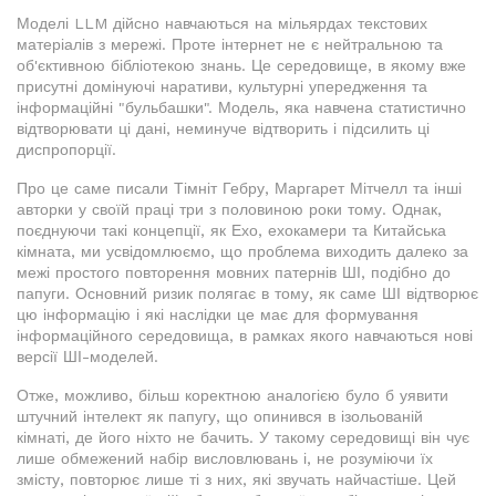
Моделі LLM дійсно навчаються на мільярдах текстових
матеріалів з мережі. Проте інтернет не є нейтральною та
об'єктивною бібліотекою знань. Це середовище, в якому вже
присутні домінуючі наративи, культурні упередження та
інформаційні "бульбашки". Модель, яка навчена статистично
відтворювати ці дані, неминуче відтворить і підсилить ці
диспропорції.
Про це саме писали Тімніт Гебру, Маргарет Мітчелл та інші
авторки у своїй праці три з половиною роки тому. Однак,
поєднуючи такі концепції, як Ехо, ехокамери та Китайська
кімната, ми усвідомлюємо, що проблема виходить далеко за
межі простого повторення мовних патернів ШІ, подібно до
папуги. Основний ризик полягає в тому, як саме ШІ відтворює
цю інформацію і які наслідки це має для формування
інформаційного середовища, в рамках якого навчаються нові
версії ШІ-моделей.
Отже, можливо, більш коректною аналогією було б уявити
штучний інтелект як папугу, що опинився в ізольованій
кімнаті, де його ніхто не бачить. У такому середовищі він чує
лише обмежений набір висловлювань і, не розуміючи їх
змісту, повторює лише ті з них, які звучать найчастіше. Цей