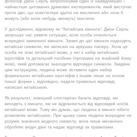
філософ Джон Серль запропонував один із найвідоміших і
найчастіше цитованих думкових експериментів, який виступає
проти ідеї, що комп'ютери здатні на мислення або хоча б
можуть (або коли-небудь зможуть) мислити.
У дослідженні, відомому як "Китайська кімната", Джон Серль
запрошує нас уявити ситуацію, коли особа опиняється
всередині замкненої кімнати. Ззовні до цієї кімнати надходять
китайські символи, які записані на аркушах паперу. Хоча ця
особа не знає китайської мови, у неї є набір китайських
ієрогліфів та детальний посібник (програма на знайомій йому
мові), який допомагає знаходити відповідні символи. Завдяки
цим інструкціям, людина може зіставити один набор
формальних китайських ієрогліфів з іншим лише на основі
їхньої форми і, відповідно, надати правильні відповіді,
написані китайською.
Як результат, зовнішній спостерігач бачить відповіді, які
виходять з кімнати, які не відрізняються від відповідей носіїв
китайської мови. Тому він думає, що людина в кімнаті нібито
розмовляє китайською. При цьому сама людина всередині не
розуміє значення жодного символу, вона лише механічно
обробляє вхідні дані та надає відповіді за правилами.