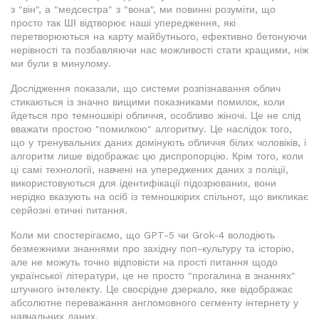
з "він", а "медсестра" з "вона", ми повинні розуміти, що
просто так ШІ відтворює наші упередження, які
перетворюються на карту майбутнього, ефективно бетонуючи
нерівності та позбавляючи нас можливості стати кращими, ніж
ми були в минулому.
Дослідження показали, що системи розпізнавання облич
стикаються із значно вищими показниками помилок, коли
йдеться про темношкірі обличчя, особливо жіночі. Це не слід
вважати простою "помилкою" алгоритму. Це наслідок того,
що у тренувальних даних домінують обличчя білих чоловіків, і
алгоритм лише відображає цю диспропорцію. Крім того, коли
ці самі технології, навчені на упереджених даних з поліції,
використовуються для ідентифікації підозрюваних, вони
нерідко вказують на осіб із темношкірих спільнот, що викликає
серйозні етичні питання.
Коли ми спостерігаємо, що GPT-5 чи Grok-4 володіють
безмежними знаннями про західну поп-культуру та історію,
але не можуть точно відповісти на прості питання щодо
української літератури, це не просто "прогалина в знаннях"
штучного інтелекту. Це своєрідне дзеркало, яке відображає
абсолютне переважання англомовного сегменту інтернету у
навчальних даних.