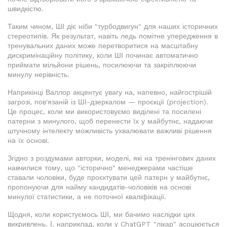
швидкістю.
Таким чином, ШІ діє ніби "турбодвигун" для наших історичних
стереотипів. Як результат, навіть ледь помітне упередження в
тренувальних даних може перетворитися на масштабну
дискримінаційну політику, коли ШІ починає автоматично
приймати мільйони рішень, посилюючи та закріплюючи
минулу нерівність.
Наприкінці Валлор акцентує увагу на, напевно, найгострішій
загрозі, пов'язаній із ШІ-дзеркалом — проєкції (projection).
Це процес, коли ми використовуємо виділені та посилені
патерни з минулого, щоб перенести їх у майбутнє, надаючи
штучному інтелекту можливість ухвалювати важливі рішення
на їх основі.
Згідно з роздумами авторки, моделі, які на тренінгових даних
навчилися тому, що "історично" менеджерами частіше
ставали чоловіки, буде проєктувати цей патерн у майбутнє,
пропонуючи для найму кандидатів-чоловіків на основі
минулої статистики, а не поточної кваліфікації.
Щодня, коли користуємось ШІ, ми бачимо наслідки цих
викривлень. І, наприклад, коли у ChatGPT "лікар" асоціюється