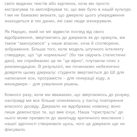
своїх видачах текстів або картинок, хоча він просто
екстрагував та ампліфікував те, що вже було в нашій культурі.
І ми не бажаємо визнати, що джерело цього упередження
знаходиться в тих даних, які самі люди згенерували.
Як Нарцис, який не міг відвести погляд від свого
відображення, звертаючись до дзеркала як до оракула, ми
також "закохуємося" у наше власне, хоча й спотворене,
зображення. Більше того, коли модель штучного інтелекту
стверджує, що "це нормально" (бо так свідчать статистичні
дані), ми сприймаємо це як "це вірно", плутаючи опис з
рекомендацією. В результаті, ми починаємо небезпечно
довіряти цьому дзеркалу: студенти звертаються до ШІ для
написання есе, програмісти - для генерації коду, а
менеджери - для ухвалення рішень.
Кожного разу, коли ми вважаємо, що звертаємось до розуму,
насправді ми все більше опиняємось у пастці повторення
власного досвіду. Дзеркало не відображає новизну; воно
лише демонструє те, що вже існує. Наша "пристрасть" до
нього може призвести до занепаду критичного мислення і
нашої здатності створювати щось, чого це дзеркало ще не
фіксувало.