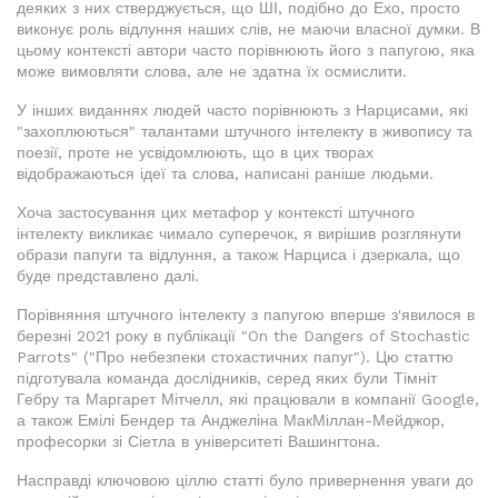
деяких з них стверджується, що ШІ, подібно до Ехо, просто
виконує роль відлуння наших слів, не маючи власної думки. В
цьому контексті автори часто порівнюють його з папугою, яка
може вимовляти слова, але не здатна їх осмислити.
У інших виданнях людей часто порівнюють з Нарцисами, які
"захоплюються" талантами штучного інтелекту в живопису та
поезії, проте не усвідомлюють, що в цих творах
відображаються ідеї та слова, написані раніше людьми.
Хоча застосування цих метафор у контексті штучного
інтелекту викликає чимало суперечок, я вирішив розглянути
образи папуги та відлуння, а також Нарциса і дзеркала, що
буде представлено далі.
Порівняння штучного інтелекту з папугою вперше з'явилося в
березні 2021 року в публікації "On the Dangers of Stochastic
Parrots" ("Про небезпеки стохастичних папуг"). Цю статтю
підготувала команда дослідників, серед яких були Тімніт
Гебру та Маргарет Мітчелл, які працювали в компанії Google,
а також Емілі Бендер та Анджеліна МакМіллан-Мейджор,
професорки зі Сіетла в університеті Вашингтона.
Насправді ключовою ціллю статті було привернення уваги до