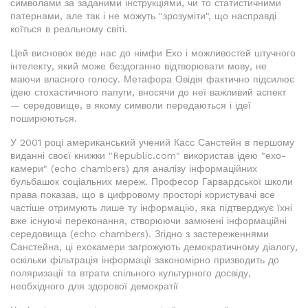
символами за заданими інструкціями, чи то статистичними
патернами, але так і не можуть "зрозуміти", що насправді
коїться в реальному світі.
Цей висновок веде нас до німфи Ехо і можливостей штучного
інтелекту, який може бездоганно відтворювати мову, не
маючи власного голосу. Метафора Овідія фактично підсилює
ідею стохастичного папуги, вносячи до неї важливий аспект
— середовище, в якому символи передаються і ідеї
поширюються.
У 2001 році американський учений Касс Санстейн в першому
виданні своєї книжки "Republic.com" використав ідею "ехо-
камери" (echo chambers) для аналізу інформаційних
бульбашок соціальних мереж. Професор Гарвардської школи
права показав, що в цифровому просторі користувачі все
частіше отримують лише ту інформацію, яка підтверджує їхні
вже існуючі переконання, створюючи замкнені інформаційні
середовища (echo chambers). Згідно з застереженнями
Санстейна, ці ехокамери загрожують демократичному діалогу,
оскільки фільтрація інформації закономірно призводить до
поляризації та втрати спільного культурного досвіду,
необхідного для здорової демократії