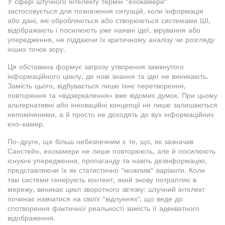
У сфері штучного інтелекту термін "ехокамери"
застосовується для позначення ситуацій, коли інформація
або дані, які обробляються або створюються системами ШІ,
відображають і посилюють уже наявні ідеї, вірування або
упередження, не піддаючи їх критичному аналізу чи розгляду
інших точок зору.
Ця обставина формує загрозу утворення замкнутого
інформаційного циклу, де нові знання та ідеї не виникають.
Замість цього, відбувається лише їхнє перетворення,
повторення та «відзеркалення» вже відомих думок. При цьому
альтернативні або інноваційні концепції не лише залишаються
непоміченими, а й просто не доходять до вух інформаційних
ехо-камер.
По-друге, ще більш небезпечним є те, що, як зазначав
Санстейн, ехокамери не лише повторюють, але й посилюють
існуючі упередження, пропаганду та навіть дезінформацію,
представляючи їх як статистично "можливі" варіанти. Коли
такі системи генерують контент, який знову потрапляє в
мережу, виникає цикл зворотного зв'язку: штучний інтелект
починає навчатися на своїх "відлуннях", що веде до
спотворення фактичної реальності замість її адекватного
відображення.