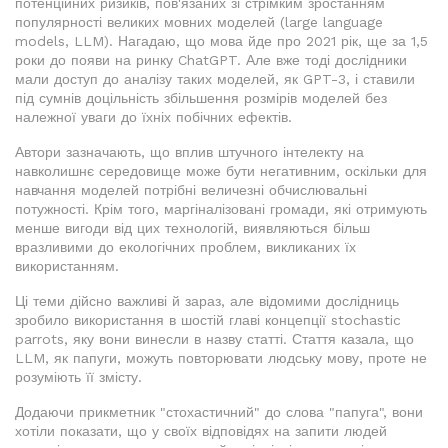
потенційних ризиків, пов'язаних зі стрімким зростанням
популярності великих мовних моделей (large language
models, LLM). Нагадаю, що мова йде про 2021 рік, ще за 1,5
роки до появи на ринку ChatGPT. Але вже тоді дослідники
мали доступ до аналізу таких моделей, як GPT-3, і ставили
під сумнів доцільність збільшення розмірів моделей без
належної уваги до їхніх побічних ефектів.
Автори зазначають, що вплив штучного інтелекту на
навколишнє середовище може бути негативним, оскільки для
навчання моделей потрібні величезні обчислювальні
потужності. Крім того, маргіналізовані громади, які отримують
менше вигоди від цих технологій, виявляються більш
вразливими до екологічних проблем, викликаних їх
використанням.
Ці теми дійсно важливі й зараз, але відомими дослідниць
зробило використання в шостій главі концепції stochastic
parrots, яку вони винесли в назву статті. Стаття казала, що
LLM, як папуги, можуть повторювати людську мову, проте не
розуміють її змісту.
Додаючи прикметник "стохастичний" до слова "папуга", вони
хотіли показати, що у своїх відповідях на запити людей