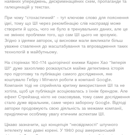
наявних упереджень, дискримінаційних схем, пропаганди та
галюцинацій у текстах.
При чому "стохастичний" - тут ключове слово для пояснення
ідеї, тому що ШІ через рекомбінацію слів насправді може
створити й щось, чого не було в тренувальних даних, але це
не змінює проблеми того, що сам ШІ цього не зрозуміє.
Згідно з ідеями авторок, ці висновки мали викликати більш
уважне ставлення до масштабування та впровадження таких
технологій в майбутньому.
На сторінках 160-174 цьогорічної книжки Карен Хао "Імперія
ШІ" дуже захопливо розказується майже детективна історія
про підготовку та публікацію самого дослідження, яке
коштувало Гебру і Мітчелл роботи в компанії Google.
Компанія тоді не сприйняла критику використання ШІ та не
хотіла, щоб ця публікація асоціювалась з їхнім брендом. Але
ефект Стрейзанд ніхто не скасовував, тому саме дослідження
стало дуже віральним, саме через заборону Google. Відтоді
авторки продовжують свою діяльність за межами компанії,
приділяючи особливу увагу етичним аспектам ШІ.
Цікаво зазначити, що концепція "несвідомості" штучного
інтелекту має давні корені. У 1980 році американський