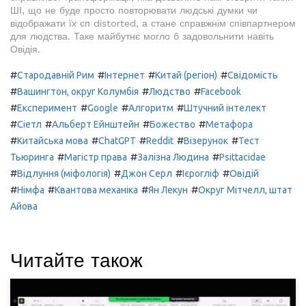
ШІ, що не буде просто повторювати людські думки чи
відображати їх сп distorted, а стане справжнім співпартнером
для людства. Таке майбутнє могло б задовольнити навіть
Овідія.
#
#
#
#
Стародавній Рим
Інтернет
Китай (регіон)
Свідомість
#
#
#
Вашингтон, округ Колумбія
Людство
Facebook
#
#
#
#
Експеримент
Google
Алгоритм
Штучний інтелект
#
#
#
#
Сіетл
Альберт Ейнштейн
Божество
Метафора
#
#
#
#
#
Китайська мова
ChatGPT
Reddit
Візерунок
Тест
#
#
#
Тьюринга
Магістр права
Залізна Людина
Psittacidae
#
#
#
#
Відлуння (міфологія)
Джон Серл
Ієрогліф
Овідій
#
#
#
#
Німфа
Квантова механіка
Ян Лекун
Округ Мітчелл, штат
Айова
Читайте також