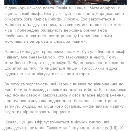
У давньоримського поета Овідія в III книзі "Метаморфоз" є
сцена, в якій німфа Ехо у лісі зустрічає юного Нарциса, сина
річкового бога Кефіса і німфи Ліріопи. Ехо закохується в
Нарциса та слідкує за ним, але звернутися першою не може
- за її попередню балакучість верховна богиня Гера
позбавила її здатності вести розмову і залишила тільки
можливість повторювати слова за іншими.
Нарцис виріс дуже вродливим юнаком, був улюбленцем німф
і дівчат, але зневажав усіх, хто закохувався в нього. Тому,
коли бачить Ехо, він відштовхує її. Від нерозділеного кохання
Ехо втрачає тіло, та лишається лише її голос, який й досі
відлунюється та відгукується людям в горах.
За пиху та жорстокість, які Нарцис виявив по відношенню до
Ехо, богиня Немезида вирішила покарати його. Він нахилився
над ясним озером, закохавшись у своє власне відображення,
і поступово в'янув від недосяжного бажання, врешті-решт
загинув. Згодом, на місці його останків, німфи виявили квітку,
яку з тих пір називають нарцисом.
Цікаво, що цей міф зустрічається в кількох книгах, які
досліджують питання "свідомості" штучного інтелекту (ШІ). У