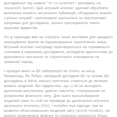
дослідження під назвою "AI co-scientist", засновану на
технології Gemini. Цей штучний інтелект здатний обробляти
величезну кількість актуальних публікацій, об'єднувати знання
з різних галузей і пропонувати оригінальні та перспективні
напрямки для досліджень, значно прискорюючи темпи
наукових відкриттів.
Усі ці приклади вже не слугують лише засобами для швидкого
знаходження фактів чи підсумовування накопичених знань.
Штучний інтелект насправді перетворюється на справжнього
союзника в науковому дослідженні, володіючи здатностями до
креативного мислення та стратегічного планування на
тривалий період.
І провідні вчені та ШІ лабораторії не стоять на місці.
Наприклад, Ян ЛеКун, провідний дослідник ШІ та голова ШІ-
досліджень в Meta, взагалі скептично ставиться до великих
мовних моделей. Він підкреслює, що LLM не володіють
критичним мисленням, довгою пам'яттю, плануванням чи
розумінням фізичного світу. Для нього масштабування
моделей саме по собі не призведе до досягнення штучного
загального інтелекту (AGI), і потрібні інші підходи, такі як
розвиток обчислювальних моделей світу (world models), які
можуть моделювати фізичну та соціальну реальність більш