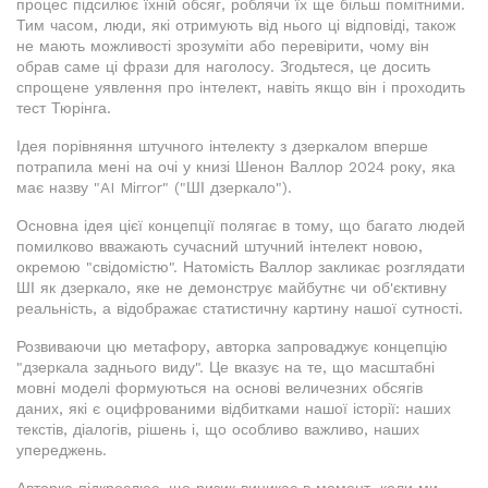
процес підсилює їхній обсяг, роблячи їх ще більш помітними.
Тим часом, люди, які отримують від нього ці відповіді, також
не мають можливості зрозуміти або перевірити, чому він
обрав саме ці фрази для наголосу. Згодьтеся, це досить
спрощене уявлення про інтелект, навіть якщо він і проходить
тест Тюрінга.
Ідея порівняння штучного інтелекту з дзеркалом вперше
потрапила мені на очі у книзі Шенон Валлор 2024 року, яка
має назву "AI Mirror" ("ШІ дзеркало").
Основна ідея цієї концепції полягає в тому, що багато людей
помилково вважають сучасний штучний інтелект новою,
окремою "свідомістю". Натомість Валлор закликає розглядати
ШІ як дзеркало, яке не демонструє майбутнє чи об'єктивну
реальність, а відображає статистичну картину нашої сутності.
Розвиваючи цю метафору, авторка запроваджує концепцію
"дзеркала заднього виду". Це вказує на те, що масштабні
мовні моделі формуються на основі величезних обсягів
даних, які є оцифрованими відбитками нашої історії: наших
текстів, діалогів, рішень і, що особливо важливо, наших
упереджень.