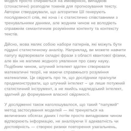
моделі просто спираються на ймовірнісні, випадкові
(стохастичні) розподіли токенів для прогнозування тексту.
Авторки стверджували, що алгоритми ШІ генерують
послідовності слів, які хоча і є статистично співставними з
тренувальними даними, але жодним чином не володіють
справжнім семантичним розумінням контенту та контексту
текстів.
Дійсно, мова являє собою набори патернів, які можуть бути
піддані статистичному аналізу. Наприклад, ви можете навчити
папугу відтворювати складні фрази з області квантової фізики,
але він не матиме жодного уявлення про саму науку.
Подібним чином, штучний інтелект здатен створювати
математичні теорії, не маючи справжнього розуміння
математики. Це свідчить про те, що дослідники прагнули
продемонструвати, що штучний інтелект – це лише потужний
статистичний інструмент, а не якийсь надлюдський інтелект,
здатний до формування власної свідомості.
У дослідженні також наголошувалося, що такий "папужий"
метод застосування моделей — які тренуються на
величезних обсягах даних і потім просто випадковим чином
відтворюють інформацію, не аналізуючи її адекватність чи
достовірність — створює ризики повторення узагальнень,