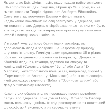
Як зазначає Ерік Шмідт, навіть якщо надати найсучаснішому
ШІ-алгоритму всі дані людства, зібрані до 1902 року, він не
зможе створити Теорію відносності Альберта Ейнштейна.
Саме тому застереження Валлор у фіналі книги є
надзвичайно важливим: не слід запитувати у дзеркала, ким
ми повинні стати. Дзеркало відображає лише те, ким ми були,
але людство завжди перевершувало просту суму записаних
історій і поведінкових шаблонів.
У масовій культурі існує безліч інших метафор, які
допомагають людям зрозуміти ще незрозумілу природу
штучного інтелекту. Голлівуд також представляє ШІ в різних
образах: як ідеального помічника (наприклад, Джарвіс у
"Залізній людині"), коханця, здатного на спокусу та
маніпуляції (Саманта з фільму "Вона" або Ава з "Ex
Machina"), катастрофічного вбивцю (як, наприклад, Skynet у
"Термінаторі" чи Альтрон у "Месниках"), або ж як філософа,
який досліджує людяність (Дейта в "Зоряному шляху" або
Девід у "Штучному інтелекті").
Кожен з цих образів значно перевищує просту метафору
папуги або дзеркала. Хоча думки Гебру, Мітчелл та Валлор
мають величезну цінність, їх слід розглядати не як остаточний
філософський висновок, а як своєчасне етичне