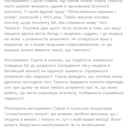
Експеримент Серля ставить під сумнів теорію Алана Тюрінга,
якого широко визнають одним із засновників Штучного
інтелекту. У своїй відомій праці "Обчислювальні машини і
розум", написаній у 1950 році, Тюрінг висунув основну
гіпотезу щодо інтелекту ШІ, яка отримала назву "тест
Тюрінга". Основна ідея цього тесту полягає в тому, що якщо
машина здатна вести бесіду з людиною-суддею, і ця людина
не може з упевненістю визначити, чи спілкується вона з
машиною чи з іншим людським співрозмовником, то цю
машину можна вважати такою, що "мислить".
Експеримент Серля ж показує, що подібність зовнішньої
поведінки ШІ до розумного спілкування (як у людини в
Китайській кімнаті) не гарантує наявність справжнього
розуміння або свідомості. Серль доводить, що система може
ідеально проходити тест Тюрінга (видавати коректні відповіді),
але при цьому не мати ніякого розуміння про те, що вона
робить. Це чиста симуляція інтелекту, позбавлена справжньої
свідомості.
Пов'язуючи експеримент Серля із сучасною концепцією
"стохастичного папуги", ми можемо зробити висновок, що і
людина в кімнаті, і папуга по суті є майстрами імітації. Вони
можуть бездоганно маніпулювати чи то китайськими