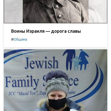
Воины Израиля — дорога славы
#
Община