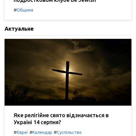
#
Община
Актуальне
Яке релігійне свято відзначається в
Україні 14 серпня?
#
#
#
Євреї
Календар
Суспільство