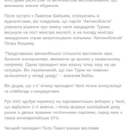
його давні расистські та антисемітські висловлювання, що
викликало значне обурення.
Після зустрічі з Павелом Бабішем, спілкуючись із
журналістами, він повідомив, що партія "Автомобілісти"
ухвалила рішення про заміну своїх кандидатів: Турека
висунули на пост міністра екології, а на посаду міністра
закордонних справ запропонували очільника "Автомобілістів"
Петра Мацинку.
"Представники автомобільної спільноти висловили своє
бачення альтернативи, вважаючи це кроком у правильному
напрямку. Однак президент має власну точку зору на цю
ситуацію. Він переконаний, що пан Турек не повинен
залишатися у складі уряду," - зазначив Бабіш.
Він додав, що з пʼятниці президент Чехії почне консультації
та співбесіди з кандидатами.
Рух ANO здобув перемогу на парламентських виборах у Чехії,
що відбулися 3-4 жовтня, і тепер формує коаліційний уряд
разом із двома правими політичними партіями, серед яких є
також антиєвропейська SPD.
Чеський президент Петр Павел раніше висловив