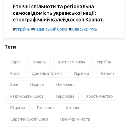
Етнічні спільноти та регіональна
самосвідомість української нації:
етнографічний калейдоскоп Карпат.
#
#
#
Україна
Радянський Союз
Київська Русь
Теги
Євреї
Ізраїль
Антисемітизм
Україна
Росія
Дональд Трамп
Українці
Європа
Київ
Нацизм
Німеччина
Радянський Союз
Тероризм
Християнство
Юдаїзм
Голокост
Історія
Європейський Союз
Прем'єр-міністр