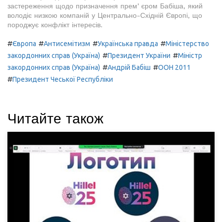
застереження щодо призначення премʼєром Бабіша, який
володіє низкою компаній у Центрально-Східній Європі, що
породжує конфлікт інтересів.
#
#
#
#
Європа
Антисемітизм
Українська правда
Міністерство
#
#
закордонних справ (Україна)
Президент України
Міністр
#
#
закордонних справ (Україна)
Андрій Бабіш
ООН 2011
#
Президент Чеської Республіки
Читайте також