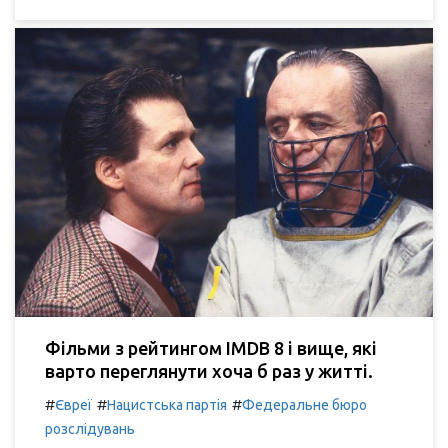
Фільми з рейтингом IMDB 8 і вище, які
варто переглянути хоча б раз у житті.
#
#
#
Євреї
Нацистська партія
Федеральне бюро
розслідувань