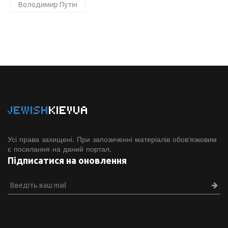
Володимир Путін
JEWISH
KIEVUA
Усі права захищені. При запозиченні матеріалів обов'язковим
є посилання на даний портал.
Підписатися на оновлення