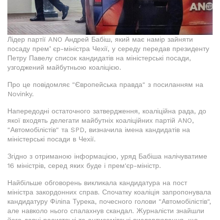
Лідер партії ANO Андрей Бабіш, який має намір зайняти
посаду премʼєр-міністра Чехії, у середу передав президенту
Петру Павелу список кандидатів на міністерські посади,
узгоджений майбутньою коаліцією.
Про це повідомляє "Європейська правда" з посиланням на
Novinky.
Напередодні остаточного затвердження, коаліційна рада, до
якої входять делегати майбутніх коаліційних партій ANO,
"Автомобілістів" та SPD, визначила імена кандидатів на
міністерські посади в Чехії.
Згідно з отриманою інформацією, уряд Бабіша налічуватиме
16 міністрів, серед яких буде і прем'єр-міністр.
Найбільше обговорень викликала кандидатура на пост
міністра закордонних справ. Спочатку коаліція запропонувала
кандидатуру Філіпа Турека, почесного голови "Автомобілістів",
але навколо нього спалахнув скандал. Журналісти знайшли