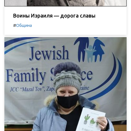
Воины Израиля — дорога славы
#
Община