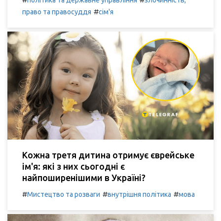
#
право та правосуддя
сім'я
Кожна третя дитина отримує єврейське
ім'я: які з них сьогодні є
найпоширенішими в Україні?
#
#
#
Мистецтво та розваги
внутрішня політика
мова