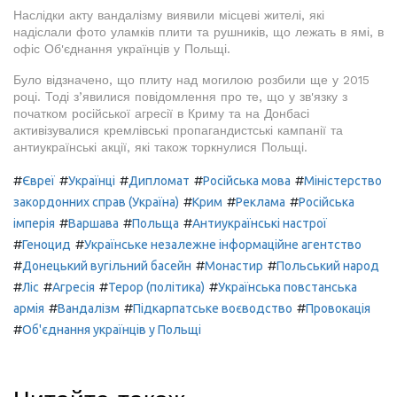
Наслідки акту вандалізму виявили місцеві жителі, які
надіслали фото уламків плити та рушників, що лежать в ямі, в
офіс Об'єднання українців у Польщі.
Було відзначено, що плиту над могилою розбили ще у 2015
році. Тоді з’явилися повідомлення про те, що у зв'язку з
початком російської агресії в Криму та на Донбасі
активізувалися кремлівські пропагандистські кампанії та
антиукраїнські акції, які також торкнулися Польщі.
#
#
#
#
#
Євреї
Українці
Дипломат
Російська мова
Міністерство
#
#
#
закордонних справ (Україна)
Крим
Реклама
Російська
#
#
#
імперія
Варшава
Польща
Антиукраїнські настрої
#
#
Геноцид
Українське незалежне інформаційне агентство
#
#
#
Донецький вугільний басейн
Монастир
Польський народ
#
#
#
#
Ліс
Агресія
Терор (політика)
Українська повстанська
#
#
#
армія
Вандалізм
Підкарпатське воєводство
Провокація
#
Об'єднання українців у Польщі