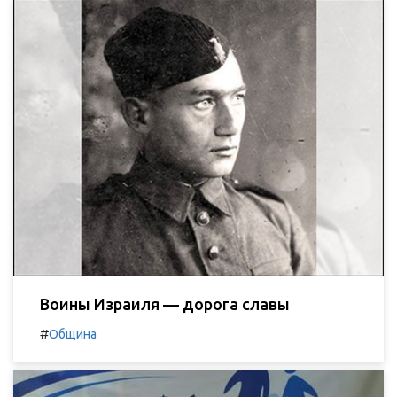
Воины Израиля — дорога славы
#
Община