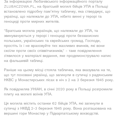
За інформацією Любачівського інформаційного порталу
ZLUBACZOWA.PL, на братській могилі бійців УПА в Польщі
встановлено підробну пам’ятну табличку, яка стверджує, що
українці, що належали до УПА, нібито винні у терорі та
геноциді проти мирних жителів.
"Братська могила українців, що належали до УПА, та
звинувачуються у терорі і геноциді проти беззахисних
польських, українських та єврейських громад. Господи,
простіть їх і не враховуйте тих жахливих вчинків, які вони
скоїли проти своїх співвітчизників," - таке повідомлення
з'явилося у матеріалі видання, яке продемонструвало напис
на фальшивій таблиці.
Раніше на цьому місці стояла табличка, яка вказувала на те,
що тут поховані українці, що загинули в сутичці з радянським
НКВС у Монастирських лісах в ніч з 2 на 3 березня 1945 року.
Як повідомляв УНІАН, в січні 2020 року в Польщі розгромили
плиту на могилі воїнів УПА.
Ця могила містить останки 62 бійців УПА, які загинули в
сутичці з НКВД 2-3 березня 1945 року. Вона розташована на
вершині гори Монастир у Підкарпатському воєводстві.