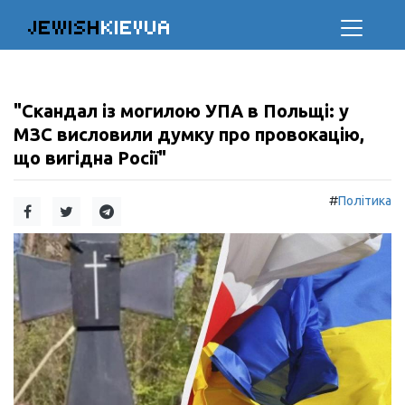
JEWISH
KIEVUA
"Скандал із могилою УПА в Польщі: у
МЗС висловили думку про провокацію,
що вигідна Росії"
#
Політика