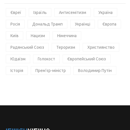
Євреї
Ізраїль
Антисемітизм
Україна
Росія
Дональд Трамп
Українці
Європа
Київ
Нацизм
Німеччина
Радянський Союз
Тероризм
Християнство
Юдаїзм
Голокост
Європейський Союз
Історія
Прем'єр-міністр
Володимир Путін