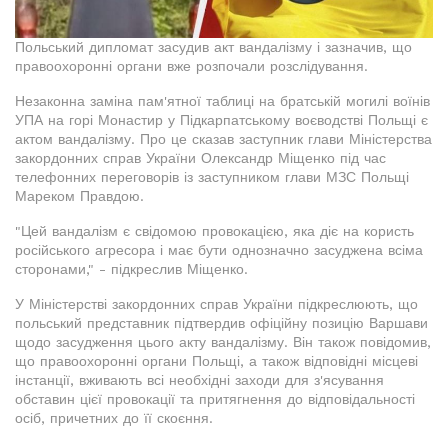
Польський дипломат засудив акт вандалізму і зазначив, що
правоохоронні органи вже розпочали розслідування.
Незаконна заміна пам'ятної таблиці на братській могилі воїнів
УПА на горі Монастир у Підкарпатському воєводстві Польщі є
актом вандалізму. Про це сказав заступник глави Міністерства
закордонних справ України Олександр Міщенко під час
телефонних переговорів із заступником глави МЗС Польщі
Мареком Правдою.
"Цей вандалізм є свідомою провокацією, яка діє на користь
російського агресора і має бути однозначно засуджена всіма
сторонами," - підкреслив Міщенко.
У Міністерстві закордонних справ України підкреслюють, що
польський представник підтвердив офіційну позицію Варшави
щодо засудження цього акту вандалізму. Він також повідомив,
що правоохоронні органи Польщі, а також відповідні місцеві
інстанції, вживають всі необхідні заходи для з'ясування
обставин цієї провокації та притягнення до відповідальності
осіб, причетних до її скоєння.