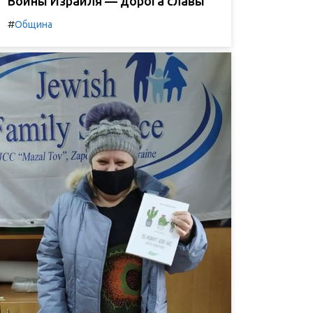
Воины Израиля — дорога славы
#
Община