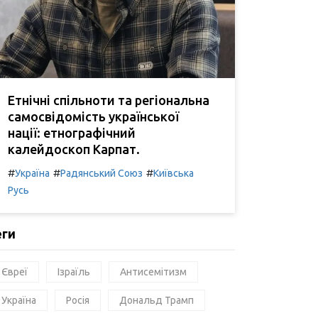
Етнічні спільноти та регіональна
самосвідомість української
нації: етнографічний
калейдоскоп Карпат.
#
#
#
Україна
Радянський Союз
Київська
Русь
еги
Євреї
Ізраїль
Антисемітизм
Україна
Росія
Дональд Трамп