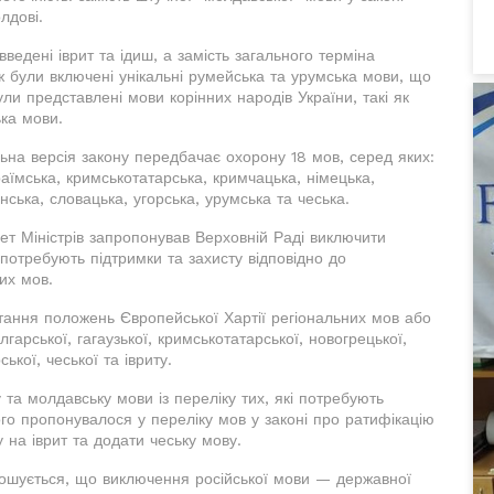
лдові.
введені іврит та ідиш, а замість загального терміна
ж були включені унікальні румейська та урумська мови, що
ули представлені мови корінних народів України, такі як
ька мови.
ьна версія закону передбачає охорону 18 мов, серед яких:
араїмська, кримськотатарська, кримчацька, німецька,
ська, словацька, угорська, урумська та чеська.
нет Міністрів запропонував Верховній Раді виключити
і потребують підтримки та захисту відповідно до
их мов.
тання положень Європейської Хартії регіональних мов або
гарської, гагаузької, кримськотатарської, новогрецької,
ської, чеської та івриту.
та молдавську мови із переліку тих, які потребують
того пропонувалося у переліку мов у законі про ратифікацію
у на іврит та додати чеську мову.
лошується, що виключення російської мови — державної