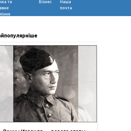
ика та
Бізнес
Наша
авне
почта
ління
айпопулярніше