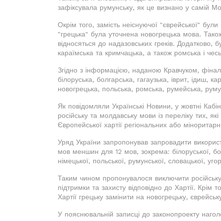
зафіксувала румунську, як це визнано у самій Мо
Окрім того, замість неіснуючої "єврейської" були 
"грецька" була уточнена новогрецька мова. Тако
відносяться до надазовських греків. Додатково, б
караїмська та кримчацька, а також ромська і чес
Згідно з інформацією, наданою Кравчуком, фінал
білоруська, болгарська, гагаузька, іврит, ідиш, к
новогрецька, польська, ромська, румейська, румун
Як повідомляли Українські Новини, у жовтні Кабі
російську та молдавську мови із переліку тих, як
Європейської хартії регіональних або міноритарн
Уряд України запропонував запровадити викорис
мов меншин для 12 мов, зокрема: білоруської, бол
німецької, польської, румунської, словацької, угор
Таким чином пропонувалося виключити російську 
підтримки та захисту відповідно до Хартії. Крім 
Хартії грецьку замінити на новогрецьку, єврейськ
У пояснювальній записці до законопроекту наго