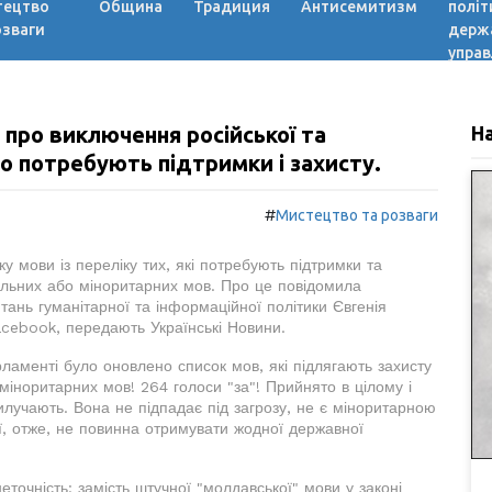
тецтво
Община
Традиция
Антисемитизм
політ
озваги
держ
управ
про виключення російської та
Н
що потребують підтримки і захисту.
#
Мистецтво та розваги
 мови із переліку тих, які потребують підтримки та
нальних або міноритарних мов. Про це повідомила
тань гуманітарної та інформаційної політики Євгенія
acebook, передають Українські Новини.
ламенті було оновлено список мов, які підлягають захисту
міноритарних мов! 264 голоси "за"! Прийнято в цілому і
илучають. Вона не підпадає під загрозу, не є міноритарною
ї, отже, не повинна отримувати жодної державної
еточність: замість штучної "молдавської" мови у законі