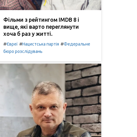
Фільми з рейтингом IMDB 8 і
вище, які варто переглянути
хоча б раз у житті.
#
#
#
Євреї
Нацистська партія
Федеральне
бюро розслідувань