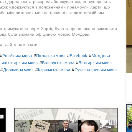
знала державою-агресором або окупантом, не суперечить
також узгоджується з положеннями преамбули Хартії, що
 або міноритарних мов не повинні шкодити офіційним
я дотримуватися норм Хартії, було запропоновано виключити
 мова була визнана офіційною мовою Молдови.
а, дайте нам знати.
#
#
#
#
Російська мова
Польська мова
Facebook
Молдова
#
#
ькотатарська мова
Білоруська мова
Болгарська мова
#
#
#
Державна мова
Караїмська мова
Сучасна грецька мова