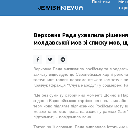
Політика
Мис
JEWISH
KIEVUA
та р
Верховна Рада ухвалила рішення 
молдавської мов зі списку мов, 
Верховна Рада виключила російську та молдавську
захисту відповідно до Європейської хартії регіо
заступниця голови парламентського комітету з пи
Кравчук (фракція "Слуга народу") у соцмережі F
"Це без сумніву історичний момент! Щойно в Пар
згідно з Європейською хартією регіональних або 
терміново підлягає підписанню! Російську мову в
мовою та не має права на захист у рамках Харті
підтримки", - повідомила вона.
Також, за її словами, Рада виправила історичну н