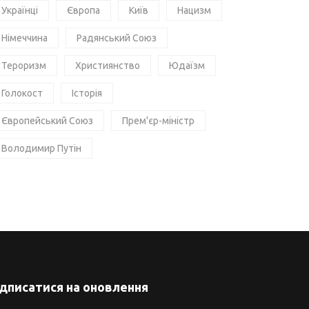
Українці
Європа
Київ
Нацизм
Німеччина
Радянський Союз
Тероризм
Християнство
Юдаїзм
Голокост
Історія
Європейський Союз
Прем'єр-міністр
Володимир Путін
ідписатися на оновлення