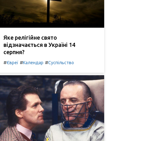
Яке релігійне свято
відзначається в Україні 14
серпня?
#
#
#
Євреї
Календар
Суспільство