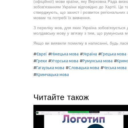
(офіційної) мови країни, яку Верховна Рада ви
зобов'язанням України відповідно до Хартії. Це 
стверджують, що захист і розвиток регіональних
мовам та потребі їх вивчення.
З переліку мов, для яких Україна зобов'язуєтьс
молдавську мову у зв'язку з тим, що румунська
Якщо ви виявили помилку в написанні, будь ласк
#
#
#
#
Євреї
Німецька мова
Україна
Грецька мова
#
#
#
#
Греки
Угорська мова
Румунська мова
Кримс
#
#
#
Гагаузька мова
Словацька мова
Чеська мова
#
Кримчацька мова
Читайте також