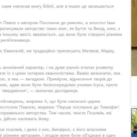
 саме написав книгу Біблії, але в інших це залишається
ол Павло є автором Послання до римлян, а апостол Іван
исували авторство таких книг, як Буття та Вихід, нині, з
 їхньому змісті, вважається, що вони були створені різними
релігієзнавиця.
 Євангелій, які традиційно приписують Матвієві, Марку,
ь анонімний характер, і на дуже ранніх етапах розвитку
ати їх з цими чотирма євангелістами. Важко визначити, яка
єю, а яка — вигадкою. Приміром, віднесення творів до
аним, адже вони були безпосередніми учнями Ісуса, проте
ці твердження", — зазначає дослідниця.
обговорень, зокрема ті, що були написані царем
 апостолом Павлом, зокрема "Перше послання до Тимофія".
правжнього авторства. Тим часом, тексти Псалмів, які
о, дійсно належать йому.
м псалмів, і деякі з них, ймовірно, є його власними
і різними авторами, і згодом вони були об'єднані в одну