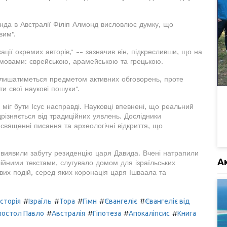
ленда в Австралії Філіп Алмонд висловлює думку, що
вим".
ції окремих авторів," -- зазначив він, підкресливши, що на
 мовами: єврейською, арамейською та грецькою.
алишатиметься предметом активних обговорень, проте
и свої наукові пошуки".
 міг бути Ісус насправді. Науковці впевнені, що реальний
дрізняється від традиційних уявлень. Дослідники
священні писання та археологічні відкриття, що
 виявили забуту резиденцію царя Давида. Вчені натрапили
А
блійними текстами, слугувало домом для ізраїльських
вих подій, серед яких коронація царя Ішваала та
#
#
#
#
#
Історія
Ізраїль
Тора
Гімн
Євангеліє
Євангеліє від
#
#
#
#
постол Павло
Австралія
Гіпотеза
Апокаліпсис
Книга