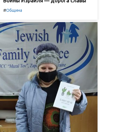
Воины Израиля — дорога славы
#
Община