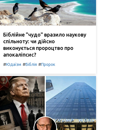
Біблійне "чудо" вразило наукову
спільноту: чи дійсно
виконується пророцтво про
апокаліпсис?
#
#
#
Юдаїзм
Біблія
Пророк