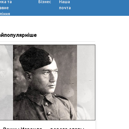
ика та
Бізнес
Наша
авне
почта
ління
айпопулярніше