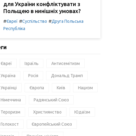
для України конфліктувати з
Польщею в нинішніх умовах?
#
#
#
Євреї
Суспільство
Друга Польська
Республіка
еги
Євреї
Ізраїль
Антисемітизм
Україна
Росія
Дональд Трамп
Українці
Європа
Київ
Нацизм
Німеччина
Радянський Союз
Тероризм
Християнство
Юдаїзм
Голокост
Європейський Союз