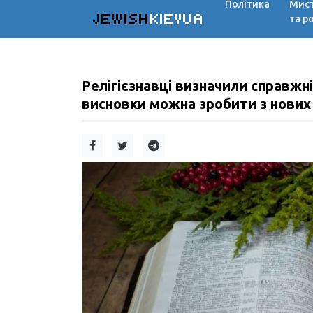
Політика
Мис
JEWISH
KIEVUA
та р
Релігієзнавці визначили справжніх
висновки можна зробити з нових