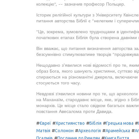
колекцію", -- зазначив професор Польцер.
Історик релігійної культури з Університету Квінс
питання авторства Біблії є "нелегким і суперечли
"Це, зокрема, зумовлено труднощами в ідентифіка
початкових етапах Біблія була створена давніми
Він вважає, що питання визначення авторства з
безсумнівно стимулюватиме творців "продовжуват
Нещодавно з’явилися нові відомості про те, яким
образ Бога, якого шанують християни, суттєво ві
спираються на різноманітні джерела, включаючи 
стосуються того часу.
Невдовзі з'явилися новини про те, що археологи
на Маханаїм, стародавнє місце, яке, згідно з Бі
монархів. Це місце стало свідком багатьох важли
повстання Авесалома проти Давида.
#
#
#
#
#
Євреї
Християнство
Біблія
Грецька мова
#
#
#
#
Матвія
Соломон
Археологія
Арамейська
А
#
#
Псалмів
Послання до Римлян
Книга Буття