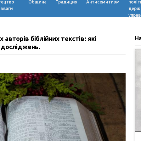
тецтво
Община
Традиция
Антисемитизм
політ
озваги
держ
управ
 авторів біблійних текстів: які
Н
 досліджень.