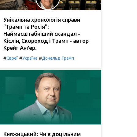
Унікальна хронологія справи
"Трамп та Росія":
Наймасштабніший скандал -
Кіслін, Скороход і Трамп - автор
Крейг Анґер.
#
#
#
Євреї
Україна
Дональд Трамп
Княжицький: Чи є доцільним