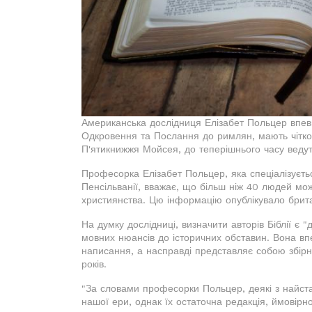
Американська дослідниця Елізабет Польцер впевн
Одкровення та Послання до римлян, мають чітко 
П'ятикнижжя Мойсея, до теперішнього часу ведуть
Професорка Елізабет Польцер, яка спеціалізуєтьс
Пенсільванії, вважає, що більш ніж 40 людей мо
християнства. Цю інформацію опублікувало брита
На думку дослідниці, визначити авторів Біблії є
мовних нюансів до історичних обставин. Вона вп
написання, а насправді представляє собою збірни
років.
"За словами професорки Польцер, деякі з найст
нашої ери, однак їх остаточна редакція, ймовірн