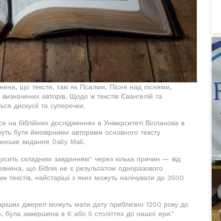
ена, що тексти, такі як Псалми, Пісня над піснями,
визначених авторів. Щодо ж текстів Євангелій та
ся дискусії та суперечки.
я на біблійних дослідженнях в Університеті Вілланова в
жуть бути ймовірними авторами основного тексту
нське видання Daily Mail.
 "досить складним завданням" через кілька причин — від
евнена, що Біблія не є результатом одноразового
к текстів, найстаріші з яких можуть налічувати до 3500
аріших джерел можуть мати дату приблизно 1200 року до
о, була завершена в 6 або 5 століттях до нашої ери."