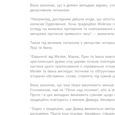
Вона зазначає, що в деяких випадках відомо, хто
дискутивним питанням.
"Наприклад, дослідники дійшли згоди, що апост
написав Одкровення. Хоча традиційно Мойсею прип
огляду на виявлені протиріччя та повторювання в
авторами протягом тривалого часу", – зазначила 
Також під великим питанням є авторство чотирьох
Луці та Івану.
"Євангелії від Матвія, Марка, Луки та Івана мают
християнської думки отці церкви почали пов'язув
частина цього приписування є справжньою історі
Матвія та Івана виглядає логічним та обґрунтов
історичні обставини, схоже, ставлять під сумнів 
Вона зазначає, що інші твори викликають менше 
Соломоном, такі як "Пісня над піснями", або ж
Проте і в цих випадках виникають сумніви щодо с
традиційно пов'язують з іменем Давида, ймовірн
"Згідно з традицією, цар Давид вважається авторо
мелодіями. Проте інші псалми, ймовірно, створен