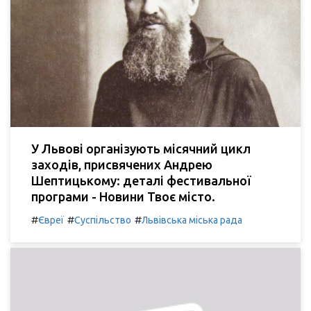
У Львові організують місячний цикл
заходів, присвячених Андрею
Шептицькому: деталі фестивальної
програми - Новини Твоє місто.
#
#
#
Євреї
Суспільство
Львівська міська рада