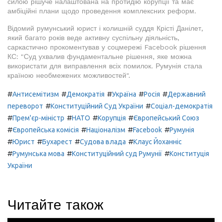
силою рішуче налаштована на протидію корупції та має
амбіційні плани щодо проведення комплексних реформ.
Відомий румунський юрист і колишній суддя Крісті Данілет,
який багато років веде активну суспільну діяльність,
саркастично прокоментував у соцмережі Facebook рішення
КС: "Суд ухвалив фундаментальне рішення, яке можна
використати для виправлення всіх помилок. Румунія стала
країною необмежених можливостей".
#
#
#
#
#
Антисемітизм
Демократія
Україна
Росія
Державний
#
#
переворот
Конституційний Суд України
Соціал-демократія
#
#
#
#
Прем'єр-міністр
НАТО
Корупція
Європейський Союз
#
#
#
#
Європейська комісія
Націоналізм
Facebook
Румунія
#
#
#
#
Юрист
Бухарест
Судова влада
Клаус Йоханніс
#
#
#
Румунська мова
Конституційний суд Румунії
Конституція
України
Читайте також