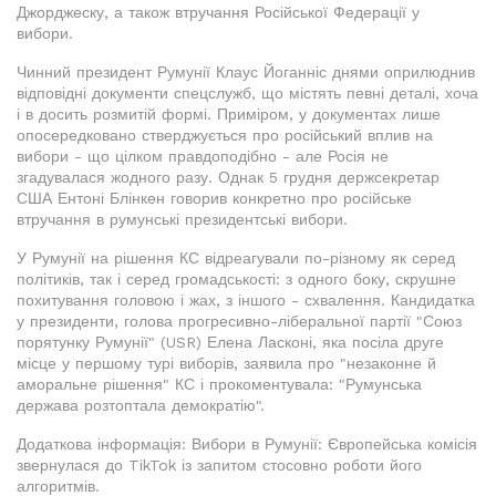
Джорджеску, а також втручання Російської Федерації у
вибори.
Чинний президент Румунії Клаус Йоганніс днями оприлюднив
відповідні документи спецслужб, що містять певні деталі, хоча
і в досить розмитій формі. Приміром, у документах лише
опосередковано стверджується про російський вплив на
вибори - що цілком правдоподібно - але Росія не
згадувалася жодного разу. Однак 5 грудня держсекретар
США Ентоні Блінкен говорив конкретно про російське
втручання в румунські президентські вибори.
У Румунії на рішення КС відреагували по-різному як серед
політиків, так і серед громадськості: з одного боку, скрушне
похитування головою і жах, з іншого - схвалення. Кандидатка
у президенти, голова прогресивно-ліберальної партії "Союз
порятунку Румунії" (USR) Елена Ласконі, яка посіла друге
місце у першому турі виборів, заявила про "незаконне й
аморальне рішення" КС і прокоментувала: "Румунська
держава розтоптала демократію".
Додаткова інформація: Вибори в Румунії: Європейська комісія
звернулася до TikTok із запитом стосовно роботи його
алгоритмів.