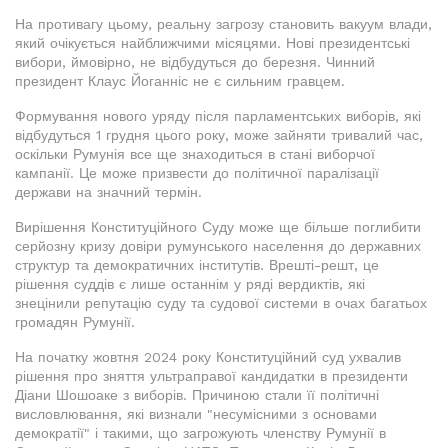
На противагу цьому, реальну загрозу становить вакуум влади,
який очікується найближчими місяцями. Нові президентські
вибори, ймовірно, не відбудуться до березня. Чинний
президент Клаус Йоганніс не є сильним гравцем.
Формування нового уряду після парламентських виборів, які
відбудуться 1 грудня цього року, може зайняти тривалий час,
оскільки Румунія все ще знаходиться в стані виборчої
кампанії. Це може призвести до політичної паралізації
держави на значний термін.
Вирішення Конституційного Суду може ще більше поглибити
серйозну кризу довіри румунського населення до державних
структур та демократичних інститутів. Врешті-решт, це
рішення суддів є лише останнім у ряді вердиктів, які
знецінили репутацію суду та судової системи в очах багатьох
громадян Румунії.
На початку жовтня 2024 року Конституційний суд ухвалив
рішення про зняття ультраправої кандидатки в президенти
Діани Шошоаке з виборів. Причиною стали її політичні
висловлювання, які визнали "несумісними з основами
демократії" і такими, що загрожують членству Румунії в