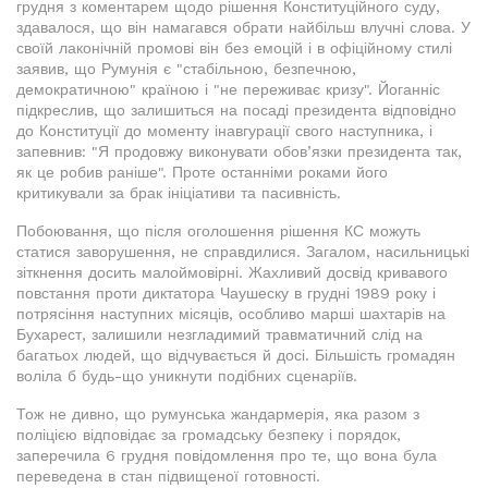
грудня з коментарем щодо рішення Конституційного суду,
здавалося, що він намагався обрати найбільш влучні слова. У
своїй лаконічній промові він без емоцій і в офіційному стилі
заявив, що Румунія є "стабільною, безпечною,
демократичною" країною і "не переживає кризу". Йоганніс
підкреслив, що залишиться на посаді президента відповідно
до Конституції до моменту інавгурації свого наступника, і
запевнив: "Я продовжу виконувати обов’язки президента так,
як це робив раніше". Проте останніми роками його
критикували за брак ініціативи та пасивність.
Побоювання, що після оголошення рішення КС можуть
статися заворушення, не справдилися. Загалом, насильницькі
зіткнення досить малоймовірні. Жахливий досвід кривавого
повстання проти диктатора Чаушеску в грудні 1989 року і
потрясіння наступних місяців, особливо марші шахтарів на
Бухарест, залишили незгладимий травматичний слід на
багатьох людей, що відчувається й досі. Більшість громадян
воліла б будь-що уникнути подібних сценаріїв.
Тож не дивно, що румунська жандармерія, яка разом з
поліцією відповідає за громадську безпеку і порядок,
заперечила 6 грудня повідомлення про те, що вона була
переведена в стан підвищеної готовності.