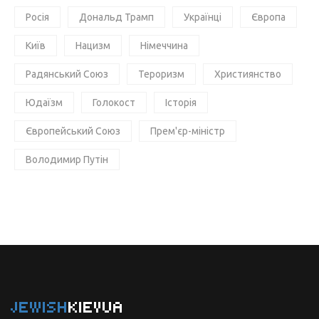
Росія
Дональд Трамп
Українці
Європа
Київ
Нацизм
Німеччина
Радянський Союз
Тероризм
Християнство
Юдаїзм
Голокост
Історія
Європейський Союз
Прем'єр-міністр
Володимир Путін
JEWISH
KIEVUA