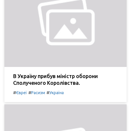
В Україну прибув міністр оборони
Сполученого Королівства.
#
#
#
Євреї
Расизм
Україна