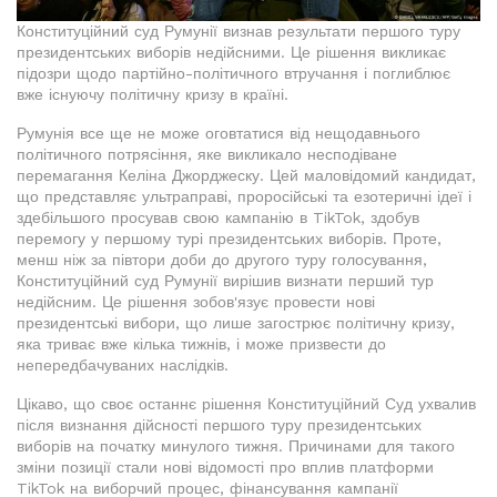
Конституційний суд Румунії визнав результати першого туру
президентських виборів недійсними. Це рішення викликає
підозри щодо партійно-політичного втручання і поглиблює
вже існуючу політичну кризу в країні.
Румунія все ще не може оговтатися від нещодавнього
політичного потрясіння, яке викликало несподіване
перемагання Келіна Джорджеску. Цей маловідомий кандидат,
що представляє ультраправі, проросійські та езотеричні ідеї і
здебільшого просував свою кампанію в TikTok, здобув
перемогу у першому турі президентських виборів. Проте,
менш ніж за півтори доби до другого туру голосування,
Конституційний суд Румунії вирішив визнати перший тур
недійсним. Це рішення зобов'язує провести нові
президентські вибори, що лише загострює політичну кризу,
яка триває вже кілька тижнів, і може призвести до
непередбачуваних наслідків.
Цікаво, що своє останнє рішення Конституційний Суд ухвалив
після визнання дійсності першого туру президентських
виборів на початку минулого тижня. Причинами для такого
зміни позиції стали нові відомості про вплив платформи
TikTok на виборчий процес, фінансування кампанії