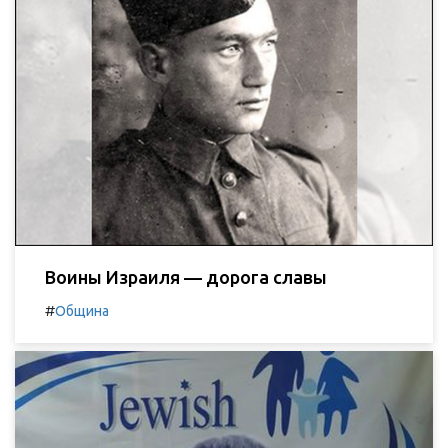
Воины Израиля — дорога славы
#
Община