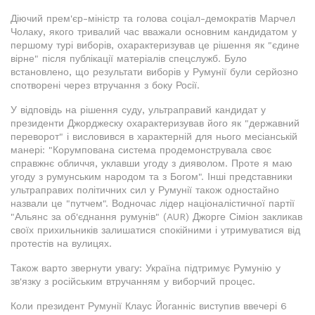
Діючий прем'єр-міністр та голова соціал-демократів Марчел
Чолаку, якого тривалий час вважали основним кандидатом у
першому турі виборів, охарактеризував це рішення як "єдине
вірне" після публікації матеріалів спецслужб. Було
встановлено, що результати виборів у Румунії були серйозно
спотворені через втручання з боку Росії.
У відповідь на рішення суду, ультраправий кандидат у
президенти Джорджеску охарактеризував його як "державний
переворот" і висловився в характерній для нього месіанській
манері: "Корумпована система продемонструвала своє
справжнє обличчя, уклавши угоду з дияволом. Проте я маю
угоду з румунським народом та з Богом". Інші представники
ультраправих політичних сил у Румунії також одностайно
назвали це "путчем". Водночас лідер націоналістичної партії
"Альянс за об'єднання румунів" (AUR) Джорге Сіміон закликав
своїх прихильників залишатися спокійними і утримуватися від
протестів на вулицях.
Також варто звернути увагу: Україна підтримує Румунію у
зв'язку з російським втручанням у виборчий процес.
Коли президент Румунії Клаус Йоганніс виступив ввечері 6