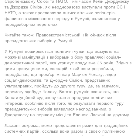
Європейському Союзі та НАТО. Тим часом Келін Джорджеску
та Джордже Сіміон, які неодноразово виступали проти ЄС і
НАТО, а також прославляли антисемітських легіонерів-
фашистів з міжвоєнного періоду в Румунії, залишилися у
передвиборчих перегонах.
Читайте також: Правоекстремістський TikTok-шок після
президентських виборів у Румунії
У Румунії поширюються політичні чутки, що вказують на
можливі маніпуляції з виборами з боку правлячої соціал-
демократичної партії, яка утримує владу вже 35 років. Згідно з
цими припущеннями, сценарій, який вони розробили,
передбачає, що прем'єр-міністр Марчел Чолаку, лідер
соціал-демократів, та Джордже Сіміон, представник
ультраправих, пройдуть до другого туру, де, за задумом,
перемогу здобуде Чолаку. Багато румунів вважають, що
Конституційний суд знову став знаряддям політичних
інтересів, особливо після того, як результати першого туру
президентських виборів виявилися несподіваними, з
Джорджеску на першому місці та Еленою Ласконі на другому.
Ласконі, зокрема, може представляти ризик для традиційних
системних партій, оскільки вона разом із своєю політичною