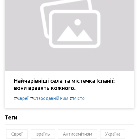
Найчарівніші села та містечка Іспанії:
вони вразять кожного.
#
#
#
Євреї
Стародавній Рим
Місто
Теги
Євреї
Ізраїль
Антисемітизм
Україна