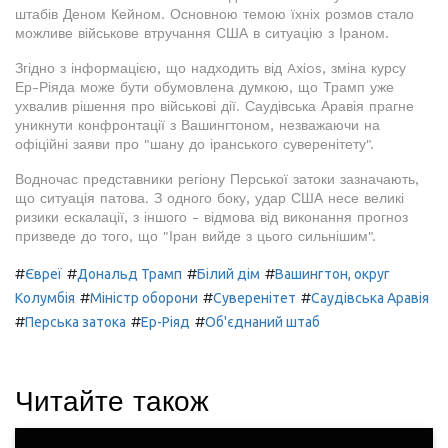
штабів Деном Кейном. Основною темою їхніх розмов стало
можливе військове втручання США в ситуацію з Іраном.
Згідно з інформацією, що надходить від Axios, зміна курсу
Ер-Ріяда може бути обумовлена думкою, що Трамп уже
ухвалив рішення про військові дії. Саудівська Аравія прагне
уникнути конфронтації з Вашингтоном, незважаючи на
офіційні заяви про "шану до іранського суверенітету".
Водночас представники регіону Перської затоки зазначають,
що ситуація патова. З одного боку, удар США несе великі
ризики ескалації, з іншого - відмова від виконання прогноз
призведе до того, що "Іран вийде з цього сильнішим".
#
#
#
#
Євреї
Дональд Трамп
Білий дім
Вашингтон, округ
#
#
#
Колумбія
Міністр оборони
Суверенітет
Саудівська Аравія
#
#
#
Перська затока
Ер-Ріяд
Об'єднаний штаб
Читайте також