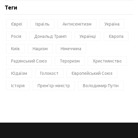
Теги
Євреї
Ізраїль
Антисемітизм
Україна
Росія
Дональд Трамп
Українці
Європа
Київ
Нацизм
Німеччина
Радянський Союз
Тероризм
Християнство
Юдаїзм
Голокост
Європейський Союз
Історія
Прем'єр-міністр
Володимир Путін