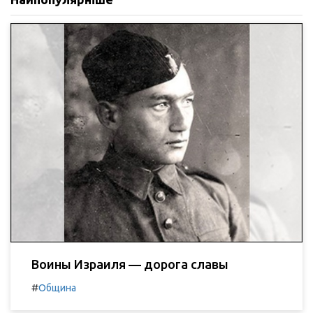
Воины Израиля — дорога славы
#
Община