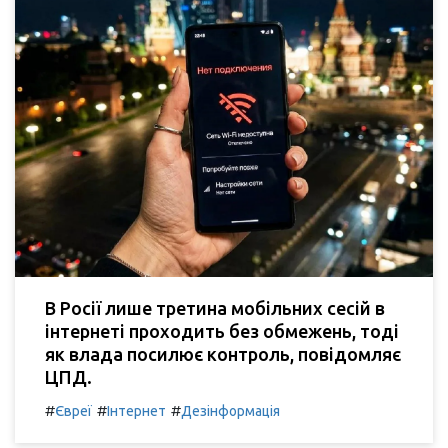
В Росії лише третина мобільних сесій в
інтернеті проходить без обмежень, тоді
як влада посилює контроль, повідомляє
ЦПД.
#
#
#
Євреї
Інтернет
Дезінформація