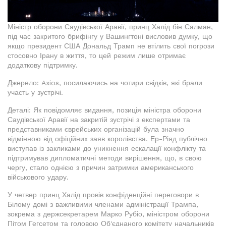
Міністр оборони Саудівської Аравії, принц Халід бін Салман,
під час закритого брифінгу у Вашингтоні висловив думку, що
якщо президент США Дональд Трамп не втілить свої погрози
стосовно Ірану в життя, то цей режим лише отримає
додаткову підтримку.
Джерело: Axios, посилаючись на чотири свідків, які брали
участь у зустрічі.
Деталі: Як повідомляє видання, позиція міністра оборони
Саудівської Аравії на закритій зустрічі з експертами та
представниками єврейських організацій була значно
відмінною від офіційних заяв королівства. Ер-Ріяд публічно
виступав із закликами до уникнення ескалації конфлікту та
підтримував дипломатичні методи вирішення, що, в свою
чергу, стало однією з причин затримки американського
військового удару.
У четвер принц Халід провів конфіденційні переговори в
Білому домі з важливими членами адміністрації Трампа,
зокрема з держсекретарем Марко Рубіо, міністром оборони
Пітом Гегсетом та головою Об'єднаного комітету начальників