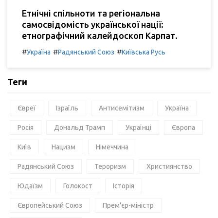
Етнічні спільноти та регіональна
самосвідомість української нації:
етнографічний калейдоскоп Карпат.
#
#
#
Україна
Радянський Союз
Київська Русь
Теги
Євреї
Ізраїль
Антисемітизм
Україна
Росія
Дональд Трамп
Українці
Європа
Київ
Нацизм
Німеччина
Радянський Союз
Тероризм
Християнство
Юдаїзм
Голокост
Історія
Європейський Союз
Прем'єр-міністр