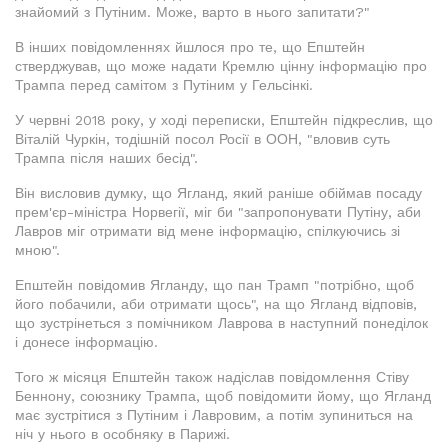
знайомий з Путіним. Може, варто в нього запитати?"
В інших повідомленнях йшлося про те, що Епштейн
стверджував, що може надати Кремлю цінну інформацію про
Трампа перед самітом з Путіним у Гельсінкі.
У червні 2018 року, у ході переписки, Епштейн підкреслив, що
Віталій Чуркін, тодішній посол Росії в ООН, "вловив суть
Трампа після наших бесід".
Він висловив думку, що Ягланд, який раніше обіймав посаду
прем'єр-міністра Норвегії, міг би "запропонувати Путіну, аби
Лавров міг отримати від мене інформацію, спілкуючись зі
мною".
Епштейн повідомив Ягланду, що пан Трамп "потрібно, щоб
його побачили, аби отримати щось", на що Ягланд відповів,
що зустрінеться з помічником Лаврова в наступний понеділок
і донесе інформацію.
Того ж місяця Епштейн також надіслав повідомлення Стіву
Беннону, союзнику Трампа, щоб повідомити йому, що Ягланд
має зустрітися з Путіним і Лавровим, а потім зупиниться на
ніч у нього в особняку в Парижі.