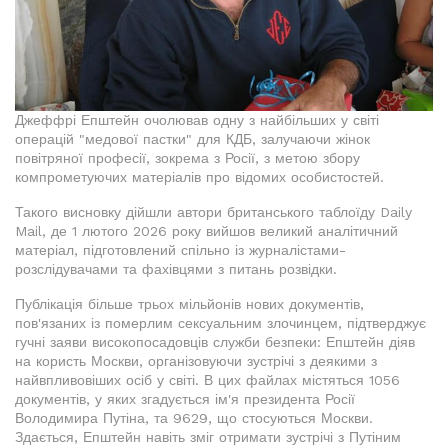
Джеффрі Епштейн очолював одну з найбільших у світі
операцій "медової пастки" для КДБ, залучаючи жінок
повітряної професії, зокрема з Росії, з метою збору
компрометуючих матеріалів про відомих особистостей.
Такого висновку дійшли автори британського таблоїду Daily
Mail, де 1 лютого 2026 року вийшов великий аналітичний
матеріал, підготовлений спільно із журналістами-
розслідувачами та фахівцями з питань розвідки.
Публікація більше трьох мільйонів нових документів,
пов'язаних із померлим сексуальним злочинцем, підтверджує
гучні заяви високопосадовців служби безпеки: Епштейн діяв
на користь Москви, організовуючи зустрічі з деякими з
найвпливовіших осіб у світі. В цих файлах містяться 1056
документів, у яких згадується ім'я президента Росії
Володимира Путіна, та 9629, що стосуються Москви.
Здається, Епштейн навіть зміг отримати зустрічі з Путіним