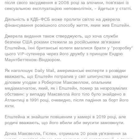
після свого засудження в 2008 році за злочини, пов'язані із
сексуальною експлуатацією неповнолітніх, - йдеться у статті.
Діяльність в КДБ-ФСБ може пролити світло на джерела
фінансування розкішного способу життя, яким жив Епштейн.
Джерела видання також стверджують, що хоча служби
безпеки США роками стежили за російськими зв'язками
Епштейна, їхні британські колеги вагалися брати у "розробку"
цього VIP-сутенера через його дружбу з принцом Ендрю
Маунтбеттеном-Віндзором.
Як наголошує Daily Mail, американські експерти з розвідки
вважають, що Епштейн потрапив у світ шпигунства завдяки
діловим угодам з Робертом Максвеллом, опальним
медіамагнатом, який, як і Епштейн, помер за незрозумілих
обставин: у випадку Максвелла його тіло було знайдено в
Атлантиці в 1991 році, очевидно, після падіння за борт його
яхти.
Епштейна ж знайшли повішеним у камері в 2019 році, але
родичі вважають, що його вбили аби змусити замовкнути.
Дочка Максвелла, Гіслен, отримала 20 років ув'язнення за