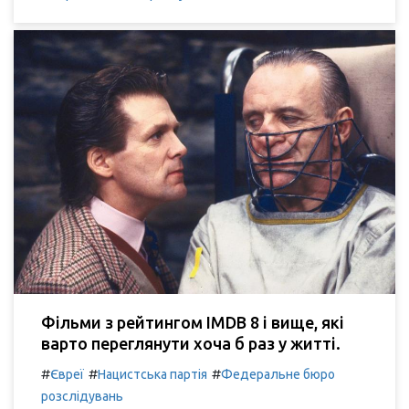
Фільми з рейтингом IMDB 8 і вище, які
варто переглянути хоча б раз у житті.
#
#
#
Євреї
Нацистська партія
Федеральне бюро
розслідувань