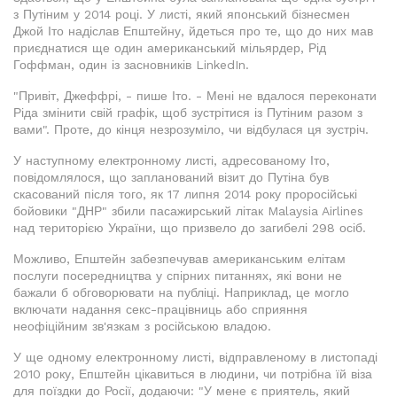
з Путіним у 2014 році. У листі, який японський бізнесмен
Джой Іто надіслав Епштейну, йдеться про те, що до них мав
приєднатися ще один американський мільярдер, Рід
Гоффман, один із засновників LinkedIn.
"Привіт, Джеффрі, - пише Іто. - Мені не вдалося переконати
Ріда змінити свій графік, щоб зустрітися із Путіним разом з
вами". Проте, до кінця незрозуміло, чи відбулася ця зустріч.
У наступному електронному листі, адресованому Іто,
повідомлялося, що запланований візит до Путіна був
скасований після того, як 17 липня 2014 року проросійські
бойовики "ДНР" збили пасажирський літак Malaysia Airlines
над територією України, що призвело до загибелі 298 осіб.
Можливо, Епштейн забезпечував американським елітам
послуги посередництва у спірних питаннях, які вони не
бажали б обговорювати на публіці. Наприклад, це могло
включати надання секс-працівниць або сприяння
неофіційним зв'язкам з російською владою.
У ще одному електронному листі, відправленому в листопаді
2010 року, Епштейн цікавиться в людини, чи потрібна їй віза
для поїздки до Росії, додаючи: "У мене є приятель, який