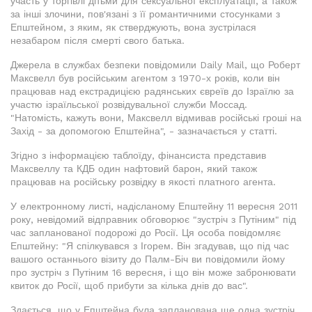
участь у торгівлі дітьми для сексуальної експлуатації, а також
за інші злочини, пов'язані з її романтичними стосунками з
Епштейном, з яким, як стверджують, вона зустрілася
незабаром після смерті свого батька.
Джерела в службах безпеки повідомили Daily Mail, що Роберт
Максвелл був російським агентом з 1970-х років, коли він
працював над екстрадицією радянських євреїв до Ізраїлю за
участю ізраїльської розвідувальної служби Моссад.
"Натомість, кажуть вони, Максвелл відмивав російські гроші на
Захід - за допомогою Епштейна", - зазначається у статті.
Згідно з інформацією таблоїду, фінансиста представив
Максвеллу та КДБ один нафтовий барон, який також
працював на російську розвідку в якості платного агента.
У електронному листі, надісланому Епштейну 11 вересня 2011
року, невідомий відправник обговорює "зустріч з Путіним" під
час запланованої подорожі до Росії. Ця особа повідомляє
Епштейну: "Я спілкувався з Ігорем. Він згадував, що під час
вашого останнього візиту до Палм-Біч ви повідомили йому
про зустріч з Путіним 16 вересня, і що він може забронювати
квиток до Росії, щоб прибути за кілька днів до вас".
Здається, що у Епштейна була запланована ще одна зустріч