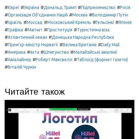
#
#
#
#
#
Євреї
Україна
Дональд Трамп
Підприємництво
Росія
#
#
#
Організація Об'єднаних Націй
Москва
Володимир Путін
#
#
#
#
#
Ізраїль
Моссад
Московський Кремль
Гельсінкі
Японія
#
#
#
#
Графіка
Магнат
Проституція
Туристична віза
#
#
Атлантичний океан
Донецька Народна Республіка
#
#
#
Прем'єр-міністр Норвегії
Велика Британія
Daily Mail
#
#
#
#
Америка
яхта
Шпигунство
Малайзійські авіалінії
#
#
#
Авіалайнер
Роберт Максвелл
Таблоїд (формат газети)
#
Віталій Чуркін
Читайте також