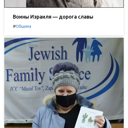
Воины Израиля — дорога славы
#
Община